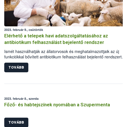
2023. február 9., csütörtök
Elérhető a telepek havi adatszolgáltatásához az
antibiotikum felhasználást bejelentő rendszer
Ismét használhatják az állatorvosok és meghatalmazottjaik az új
funkciókkal bővített antibiotikum felhasználást bejelentő rendszert. A
antibiotikum-hatóanyagú állatgyógyászati készítmények nagykeresk
hamarosan, a fejlesztés második ütemének lezárásakor tölthetik maj
TOVÁBB
éves jelentésüket.
2023. február 8., szerda
Főző- és habtejszínek nyomában a Szupermenta
TOVÁBB