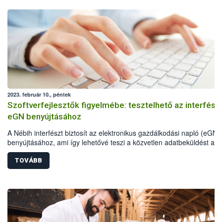
2023. február 10., péntek
Szoftverfejlesztők figyelmébe: tesztelhető az interfész
eGN benyújtásához
A Nébih interfészt biztosít az elektronikus gazdálkodási napló (eGN)
benyújtásához, ami így lehetővé teszi a közvetlen adatbeküldést a
gazdálkodók üzemirányítási szoftvereiből.
TOVÁBB