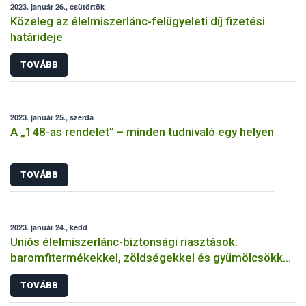
2023. január 26., csütörtök
Közeleg az élelmiszerlánc-felügyeleti díj fizetési
határideje
TOVÁBB
2023. január 25., szerda
A „148-as rendelet” – minden tudnivaló egy helyen
TOVÁBB
2023. január 24., kedd
Uniós élelmiszerlánc-biztonsági riasztások:
baromfitermékekkel, zöldségekkel és gyümölcsökkel
volt a legtöbb gond
TOVÁBB