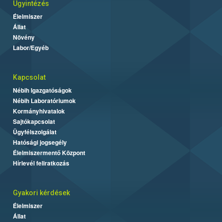
Ügyintézés
Élelmiszer
Állat
Növény
Labor/Egyéb
Kapcsolat
Nébih Igazgatóságok
Nébih Laboratóriumok
Kormányhivatalok
Sajtókapcsolat
Ügyfélszolgálat
Hatósági jogsegély
Élelmiszermentő Központ
Hírlevél feliratkozás
Gyakori kérdések
Élelmiszer
Állat