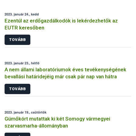
2023. január 24., kedd
Ezentúl az erdőgazdálkodók is lekérdezhetők az
EUTR keresőben
TOVÁBB
2023. január 23., hétfő
A nem állami laboratóriumok éves tevékenységének
bevallási határidejéig már csak pár nap van hátra
TOVÁBB
2023. január 19., csütörtök
Gümőkórt mutattak ki két Somogy vármegyei
szarvasmarha-állományban