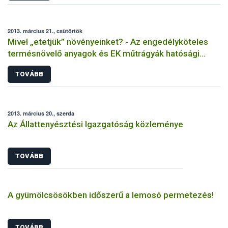
2013. március 21., csütörtök
Mivel „etetjük” növényeinket? - Az engedélyköteles
termésnövelő anyagok és EK műtrágyák hatósági
ellenőrzésének 2012-es tapasztalatai
TOVÁBB
2013. március 20., szerda
Az Állattenyésztési Igazgatóság közleménye
TOVÁBB
A gyümölcsösökben időszerű a lemosó permetezés!
TOVÁBB