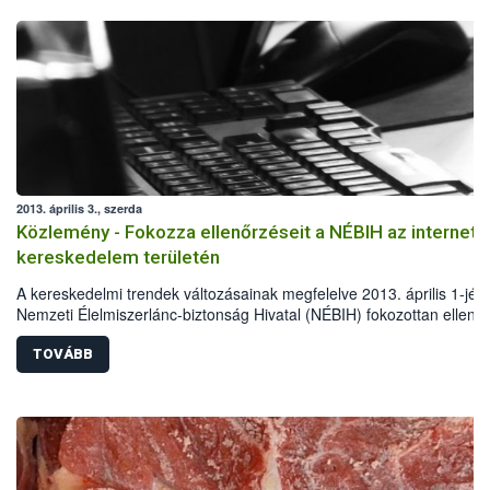
2013. április 3., szerda
Közlemény - Fokozza ellenőrzéseit a NÉBIH az internete
kereskedelem területén
A kereskedelmi trendek változásainak megfelelve 2013. április 1-jétő
Nemzeti Élelmiszerlánc-biztonság Hivatal (NÉBIH) fokozottan ellenőr
az internetes kereskedelem résztvevőit. A hatóság szakemberei töb
között kiemelt figyelmet fordítanak az áruk eredetére, de ellenőrzik 
TOVÁBB
a webáruházak árutárolását, kiszállítási tevékenységét is.