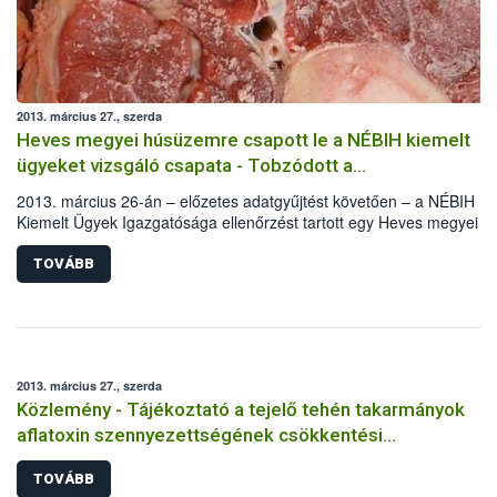
2013. március 27., szerda
Heves megyei húsüzemre csapott le a NÉBIH kiemelt
ügyeket vizsgáló csapata - Tobzódott a
szabálytalanságokban az alig három hónapja újranyitott
2013. március 26-án – előzetes adatgyűjtést követően – a NÉBIH
előállító hely
Kiemelt Ügyek Igazgatósága ellenőrzést tartott egy Heves megyei
húskészítmény előállító és zsírkészítő üzemben. A vizsgálat mérlege
tonna lefoglalt termék és a tevékenység azonnali felfüggesztése.
TOVÁBB
2013. március 27., szerda
Közlemény - Tájékoztató a tejelő tehén takarmányok
aflatoxin szennyezettségének csökkentési
lehetőségeiről
TOVÁBB