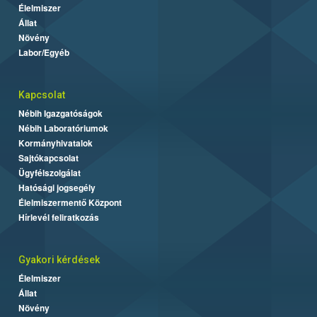
Élelmiszer
Állat
Növény
Labor/Egyéb
Kapcsolat
Nébih Igazgatóságok
Nébih Laboratóriumok
Kormányhivatalok
Sajtókapcsolat
Ügyfélszolgálat
Hatósági jogsegély
Élelmiszermentő Központ
Hírlevél feliratkozás
Gyakori kérdések
Élelmiszer
Állat
Növény