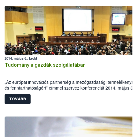
2014. május 6., kedd
Tudomány a gazdák szolgálatában
„Az európai innovációs partnerség a mezőgazdasági termelékenysé
és fenntarthatóságért” címmel szervez konferenciát 2014. május 6-
Nemzeti Élelmiszerlánc-biztonsági Hivatal (NÉBIH). Az EIP-AGRI célj
hogy felhívja a figyelmet az innováció lehetőségeire az
TOVÁBB
agrárgazdaságban, s ezáltal a gazdák közvetlenül kaphassanak vál
problémáikra a tudomány területéről.