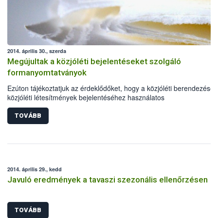
2014. április 30., szerda
Megújultak a közjóléti bejelentéseket szolgáló
formanyomtatványok
Ezúton tájékoztatjuk az érdeklődőket, hogy a közjóléti berendezések
közjóléti létesítmények bejelentéséhez használatos
formanyomtatványokat megújítottuk, elérhetők a Nyomtatványok köz
TOVÁBB
2014. április 29., kedd
Javuló eredmények a tavaszi szezonális ellenőrzésen
TOVÁBB