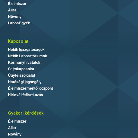
Élelmiszer
Állat
Növény
Labor/Egyéb
Kapcsolat
Nébih Igazgatóságok
Nébih Laboratóriumok
Kormányhivatalok
Sajtókapcsolat
Ügyfélszolgálat
Hatósági jogsegély
Élelmiszermentő Központ
Hírlevél feliratkozás
Gyakori kérdések
Élelmiszer
Állat
Növény