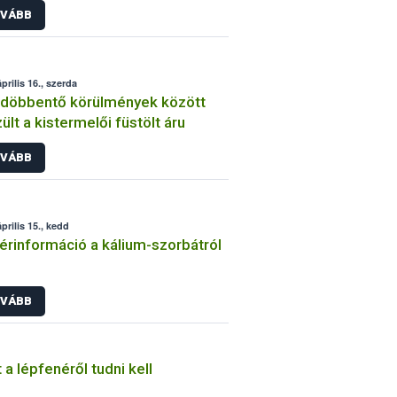
VÁBB
prilis 16., szerda
döbbentő körülmények között
ült a kistermelői füstölt áru
VÁBB
prilis 15., kedd
érinformáció a kálium-szorbátról
VÁBB
 a lépfenéről tudni kell