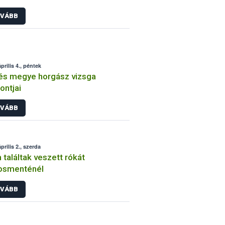
VÁBB
prilis 4., péntek
és megye horgász vizsga
ontjai
VÁBB
prilis 2., szerda
találtak veszett rókát
osmenténél
VÁBB