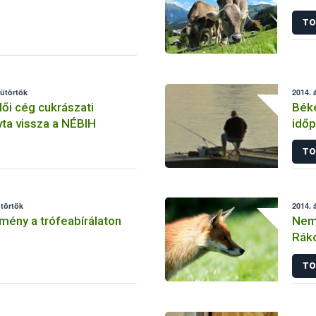
TO
sütörtök
2014. á
ői cég cukrászati
Bék
vta vissza a NÉBIH
időp
TO
ütörtök
2014. á
ény a trófeabírálaton
Nem 
Rák
TO