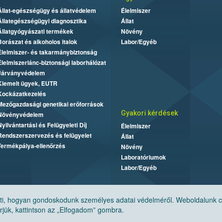
Állat-egészségügy és állatvédelem
Élelmiszer
Állategészségügyi diagnosztika
Állat
Állatgyógyászati termékek
Növény
Borászat és alkoholos italok
Labor/Egyéb
Élelmiszer- és takarmánybiztonság
Élelmiszerlánc-biztonsági laborhálózat
Járványvédelem
Kiemelt ügyek, EUTR
Kockázatkezelés
Mezőgazdasági genetikai erőforrások
Gyakori kérdések
Növényvédelem
Nyilvántartási és Felügyeleti Díj
Élelmiszer
Rendszerszervezés és felügyelet
Állat
Termékpálya-ellenőrzés
Növény
Laboratóriumok
Labor/Egyéb
, hogyan gondoskodunk személyes adatai védelméről. Weboldalunk cook
jük, kattintson az „Elfogadom” gombra.