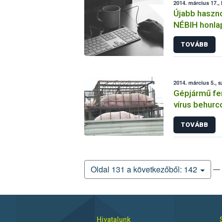
2014. március 17., 
Újabb haszno
NÉBIH honla
TOVÁBB
2014. március 5., 
Gépjármű fer
vírus behurc
TOVÁBB
— 
Oldal 131 a következőből: 142
Hivatalunk