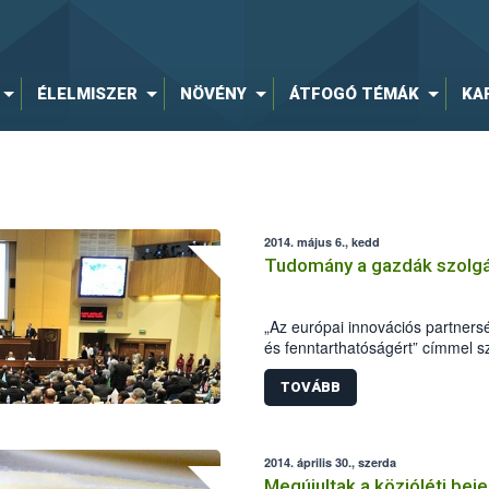
ÉLELMISZER
NÖVÉNY
ÁTFOGÓ TÉMÁK
KA
2014. május 6., kedd
Tudomány a gazdák szolgá
„Az európai innovációs partner
és fenntarthatóságért” címmel s
Nemzeti Élelmiszerlánc-biztonság
hogy felhívja a figyelmet az inn
TOVÁBB
agrárgazdaságban, s ezáltal a 
problémáikra a tudomány terület
2014. április 30., szerda
Megújultak a közjóléti bej