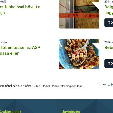
hétfő
2014. 
s funkcióval bővült a
Belg
pja
nagy
TO
szerda
2014. 
tőtlenítéssel az ASP
Bébi
olása ellen
TO
← Els
20 tétel oldalanként
2 601 - 2 620 / 2 840 tétel megjelenítése.
Szakterületek
Ügyintézés