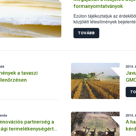
formanyomtatványok
Ezúton tájékoztatjuk az érdeklőd
közjóléti létesítmények bejelen
formanyomtatványokat megújítot
TOVÁBB
edd
2014. á
mények a tavaszi
Javu
llenőrzésen
GMO
TO
zerda
2014. á
innovációs partnerség a
A ha
gi termelékenységért
kérd
atóságért” konferencia