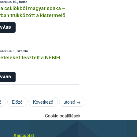
március 10., hétfő
a csülökből magyar sonka –
ban trükközött a kistermelő
VÁBB
március 5., szerda
ételeket tesztelt a NÉBIH
VÁBB
ő
Előző
Következő
utolsó →
Cookie beállítások
Kapcsolat