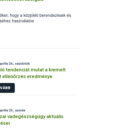
őket, hogy a közjóléti berendezések és
téséhez használatos
tuk, elérhetők a Nyomtatványok között.
prilis 24., csütörtök
ló tendenciát mutat a kiemelt
 ellenőrzés eredménye
VÁBB
prilis 23., szerda
zai vadegészségügy aktuális
ései