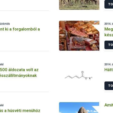
TO
sütörtök
2014. á
nt ki a forgalomból a
Meg
kész
TO
edd
2014. á
 500 áldozata volt az
Hátt
rtésszállítmányoknak
TO
Amit
edd
ás a húsvéti menühöz