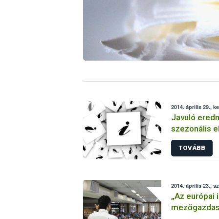
2014. április 29., k
Javuló ered
szezonális e
TOVÁBB
2014. április 23., s
„Az európai 
mezőgazdasá
és fenntarth