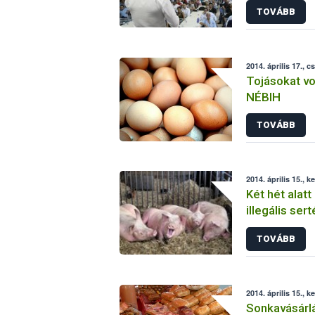
TOVÁBB
2014. április 17., c
Tojásokat vo
NÉBIH
TOVÁBB
2014. április 15., k
Két hét alatt
illegális se
TOVÁBB
2014. április 15., k
Sonkavásárl