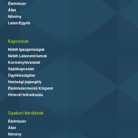
Élelmiszer
Állat
Növény
Labor/Egyéb
Kapcsolat
Nébih Igazgatóságok
Nébih Laboratóriumok
Kormányhivatalok
Sajtókapcsolat
Ügyfélszolgálat
Hatósági jogsegély
Élelmiszermentő Központ
Hírlevél feliratkozás
Gyakori kérdések
Élelmiszer
Állat
Növény