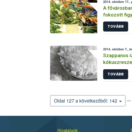
2014. október 17.,
A fővárosban
fokozott fig
és gyümölcs
TOVÁBB
2014. október 7., 
Szappanos í
kókuszreszel
forgalomból
TOVÁBB
— 
Oldal 127 a következőből: 142
Hivatalunk