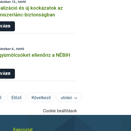
október 13., hétfő
alizáció és új kockázatok az
miszerlánc-biztonságban
VÁBB
október 6., hétfő
gyümölcsöket ellenőriz a NÉBIH
VÁBB
ő
Előző
Következő
utolsó →
Cookie beállítások
Kapcsolat