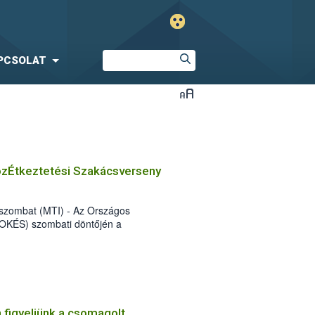
PCSOLAT
özÉtkeztetési Szakácsverseny
szombat (MTI) - Az Országos
 OKÉS) szombati döntőjén a
ehidakustány csapata, a napi menü
yarország Kft. csapata lett a legjobb.
 figyeljünk a csomagolt