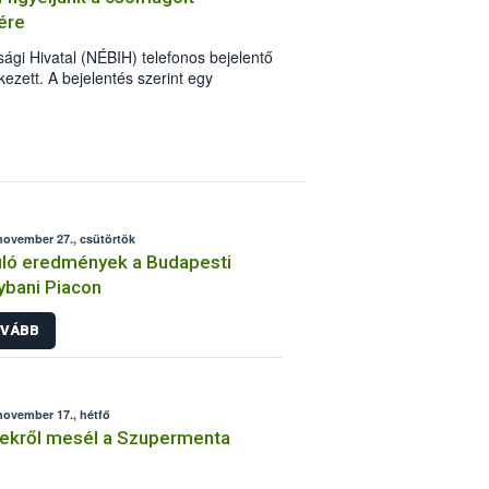
ére
ági Hivatal (NÉBIH) telefonos bejelentő
kezett. A bejelentés szerint egy
 kapható - sajátmárkás palackozott víz
 szándékos szennyezés történhetett,
a céljából.
november 27., csütörtök
ló eredmények a Budapesti
bani Piacon
VÁBB
november 17., hétfő
ekről mesél a Szupermenta