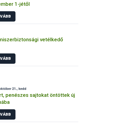
mber 1-jétől
VÁBB
miszerbiztonsági vetélkedő
VÁBB
október 21., kedd
rt, penészes sajtokat öntöttek új
mába
VÁBB