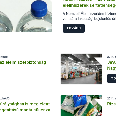
élelmiszerek sértetlenség
A Nemzeti Élelmiszerlánc-biztons
vonalára lakossági bejelentés ér
üzletlánc - budapesti üzleteiben
és élelmiszer termékei esetében
TOVÁBB
feltehetően gazdasági kár okozás
 hétfő
2014. 
az élelmiszerbiztonság
Javu
Nagy
TO
, hétfő
2014. 
Királyságban is megjelent
Rizs
ogenitású madárinfluenza