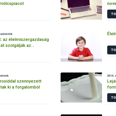
mölcspiacot
nove
TO
Élel
 csütörtök
: az élelmiszergazdaság
át szolgálják az
TO
k
 péntek
2014. 
roxiddal szennyezett
Lejá
tak ki a forgalomból
for
TO