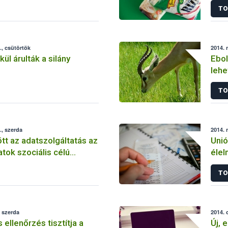
TO
, csütörtök
2014. 
ül árulták a silány
Ebol
lehe
vél
TO
, szerda
2014. 
t az adatszolgáltatás az
Unió
ok szociális célú
élel
vásárlásához
info
TO
 szerda
2014. 
ellenőrzés tisztítja a
Új, 