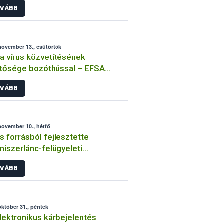
VÁBB
november 13., csütörtök
a vírus közvetítésének
tősége bozóthússal – EFSA
emény
VÁBB
november 10., hétfő
s forrásból fejlesztette
miszerlánc-felügyeleti
rmációs rendszerét a NÉBIH
VÁBB
október 31., péntek
elektronikus kárbejelentés