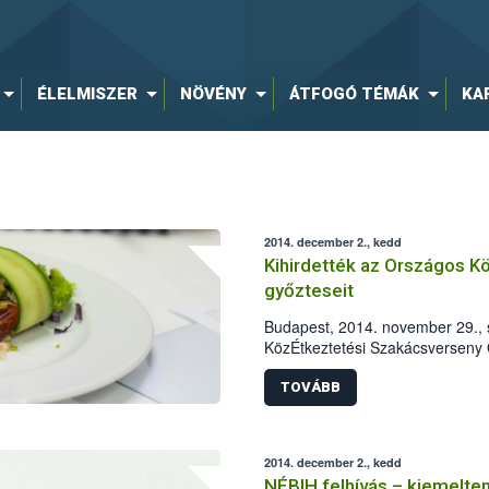
ÉLELMISZER
NÖVÉNY
ÁTFOGÓ TÉMÁK
KA
2014. december 2., kedd
Kihirdették az Országos K
győzteseit
Budapest, 2014. november 29., 
KözÉtkeztetési Szakácsverseny
rendezvénymenü kategóriában K
kategóriában pedig a Sodexo Mag
TOVÁBB
2014. december 2., kedd
NÉBIH felhívás – kiemelten