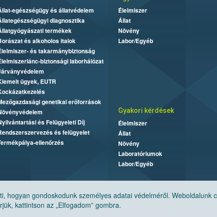
Állat-egészségügy és állatvédelem
Élelmiszer
Állategészségügyi diagnosztika
Állat
Állatgyógyászati termékek
Növény
Borászat és alkoholos italok
Labor/Egyéb
Élelmiszer- és takarmánybiztonság
Élelmiszerlánc-biztonsági laborhálózat
Járványvédelem
Kiemelt ügyek, EUTR
Kockázatkezelés
Mezőgazdasági genetikai erőforrások
Gyakori kérdések
Növényvédelem
Nyilvántartási és Felügyeleti Díj
Élelmiszer
Rendszerszervezés és felügyelet
Állat
Termékpálya-ellenőrzés
Növény
Laboratóriumok
Labor/Egyéb
, hogyan gondoskodunk személyes adatai védelméről. Weboldalunk cook
jük, kattintson az „Elfogadom” gombra.