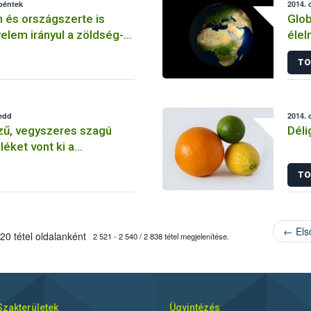
 péntek
2014. 
 és országszerte is
Glob
yelem irányul a zöldség-
élel
kereskedőkre
TO
kedd
2014. 
zű, vegyszeres szagú
Déli
éket vont ki a
 a hatóság
TO
← Els
20 tétel oldalanként
2 521 - 2 540 / 2 838 tétel megjelenítése.
Szakterületek
Ügyintézés