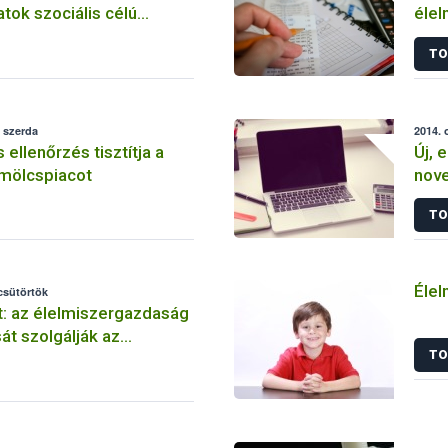
ok szociális célú
élel
vásárlásához
info
TO
 szerda
2014. 
ellenőrzés tisztítja a
Új, 
mölcspiacot
nove
TO
Élel
 csütörtök
: az élelmiszergazdaság
át szolgálják az
TO
k