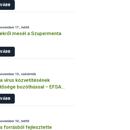
VÁBB
november 17., hétfő
ekről mesél a Szupermenta
VÁBB
november 13., csütörtök
a vírus közvetítésének
tősége bozóthússal – EFSA
emény
VÁBB
november 10., hétfő
s forrásból fejlesztette