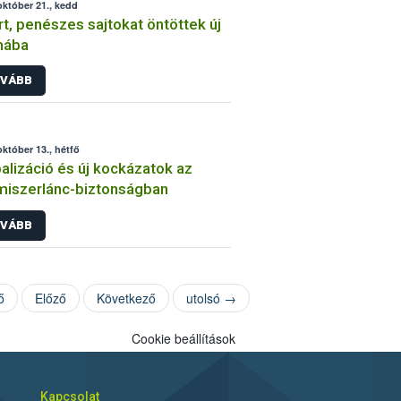
október 21., kedd
rt, penészes sajtokat öntöttek új
mába
VÁBB
október 13., hétfő
alizáció és új kockázatok az
miszerlánc-biztonságban
VÁBB
ő
Előző
Következő
utolsó →
Cookie beállítások
Kapcsolat