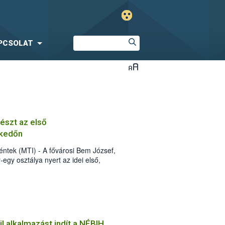
PCSOLAT
részt az első
lkedőn
ntek (MTI) - A fővárosi Bem József,
egy osztálya nyert az idei első,
zerbiztonsági versenyen, amelyen 37
l alkalmazást indít a NÉBIH