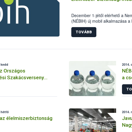
December 1-jétől elérhető a Nemz
(NÉBIH) új mobil alkalmazása a 
hatékonyan segíthetik az élelmis
TOVÁBB
, kedd
2014. 
az Országos
NÉBI
ési Szakácsverseny
a cs
sért
TO
 hétfő
2014. 
az élelmiszerbiztonság
Javu
Nagy