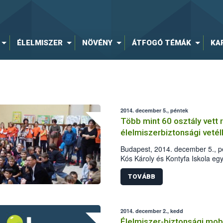
ÉLELMISZER
NÖVÉNY
ÁTFOGÓ TÉMÁK
KA
2014. december 5., péntek
Több mint 60 osztály vett 
élelmiszerbiztonsági veté
Budapest, 2014. december 5., pé
Kós Károly és Kontyfa Iskola egy-
iskolásoknak szervezett élelmis
település 64 osztálya indult.
TOVÁBB
2014. december 2., kedd
Élelmiszer-biztonsági mobi