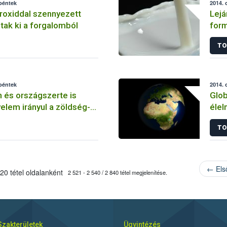
 péntek
2014. 
roxiddal szennyezett
Lejá
tak ki a forgalomból
for
TO
 péntek
2014. 
 és országszerte is
Glob
yelem irányul a zöldség-
élel
kereskedőkre
TO
← Els
20 tétel oldalanként
2 521 - 2 540 / 2 840 tétel megjelenítése.
Szakterületek
Ügyintézés