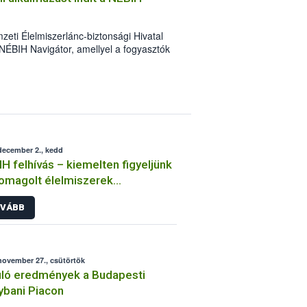
eti Élelmiszerlánc-biztonsági Hivatal
NÉBIH Navigátor, amellyel a fogyasztók
zerbiztonsági problémák felderítését.
december 2., kedd
H felhívás – kiemelten figyeljünk
omagolt élelmiszerek
etlenségére
VÁBB
november 27., csütörtök
ló eredmények a Budapesti
bani Piacon