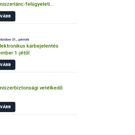
miszerlánc-felügyeleti
rmációs rendszerét a NÉBIH
VÁBB
október 31., péntek
elektronikus kárbejelentés
mber 1-jétől
VÁBB
miszerbiztonsági vetélkedő
VÁBB