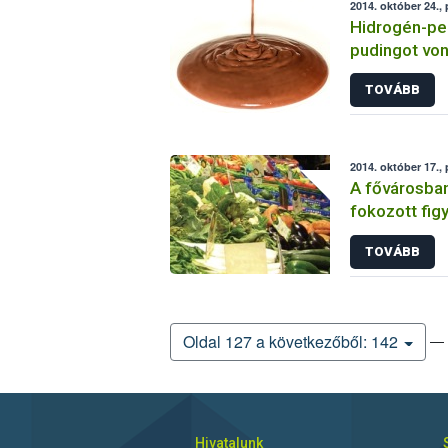
2014. október 24.,
Hidrogén-pe
pudingot von
TOVÁBB
2014. október 17.,
A fővárosban
fokozott fig
és gyümölcs
TOVÁBB
— 
Oldal 127 a következőből: 142
Hivatalunk