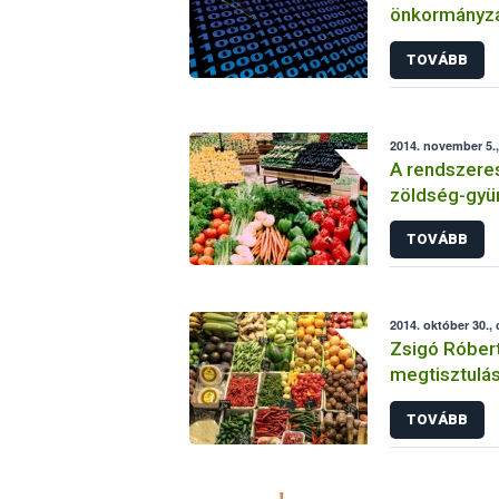
önkormányzat
tüzelőanyag 
TOVÁBB
2014. november 5.,
A rendszeres 
zöldség-gyü
TOVÁBB
2014. október 30.,
Zsigó Róbert
megtisztulás
ellenőrzése
TOVÁBB