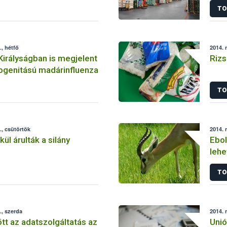
TO
, hétfő
2014. 
Királyságban is megjelent
Rizs
ogenitású madárinfluenza
TO
, csütörtök
2014. 
ül árulták a silány
Ebol
lehe
vél
TO
, szerda
2014. 
t az adatszolgáltatás az
Unió