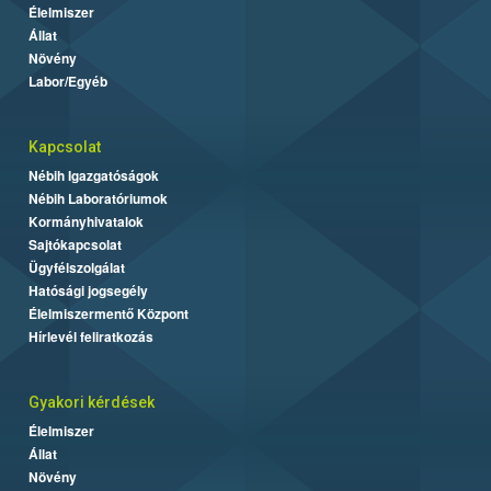
Élelmiszer
Állat
Növény
Labor/Egyéb
Kapcsolat
Nébih Igazgatóságok
Nébih Laboratóriumok
Kormányhivatalok
Sajtókapcsolat
Ügyfélszolgálat
Hatósági jogsegély
Élelmiszermentő Központ
Hírlevél feliratkozás
Gyakori kérdések
Élelmiszer
Állat
Növény