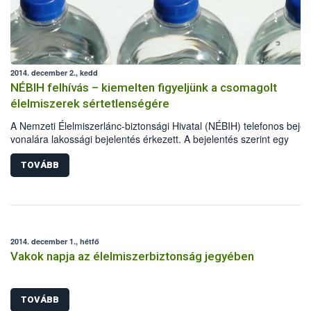
2014. december 2., kedd
NÉBIH felhívás – kiemelten figyeljünk a csomagolt
élelmiszerek sértetlenségére
A Nemzeti Élelmiszerlánc-biztonsági Hivatal (NÉBIH) telefonos bejel
vonalára lakossági bejelentés érkezett. A bejelentés szerint egy
üzletlánc - budapesti üzleteiben kapható - sajátmárkás palackozott v
és élelmiszer termékei esetében szándékos szennyezés történhetett
TOVÁBB
feltehetően gazdasági kár okozása céljából.
2014. december 1., hétfő
Vakok napja az élelmiszerbiztonság jegyében
TOVÁBB