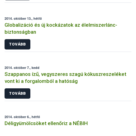
2014. október 13., hétfő
Globalizáció és új kockázatok az élelmiszerlánc-
biztonságban
TOVÁBB
2014. október 7., kedd
Szappanos ízű, vegyszeres szagú kókuszreszeléket
vont ki a forgalomból a hatóság
TOVÁBB
2014. október 6., hétfő
Déligyümölcsöket ellenőriz a NÉBIH