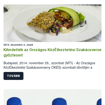
2014. december 2., kedd
Kihirdették az Országos KözÉtkeztetési Szakácsversen
győzteseit
Budapest, 2014. november 29., szombat (MTI) - Az Országos
KözÉtkeztetési Szakácsverseny OKÉS) szombati döntőjén a
rendezvénymenü kategóriában Kehidakustány csapata, a napi men
kategóriában pedig a Sodexo Magyarország Kft. csapata lett a legjo
TOVÁBB