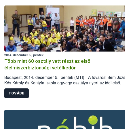
2014. december 5., péntek
Több mint 60 osztály vett részt az első
élelmiszerbiztonsági vetélkedőn
Budapest, 2014. december 5., péntek (MTI) - A fővárosi Bem József
Kós Károly és Kontyfa Iskola egy-egy osztálya nyert az idei első,
iskolásoknak szervezett élelmiszerbiztonsági versenyen, amelyen 3
település 64 osztálya indult.
TOVÁBB