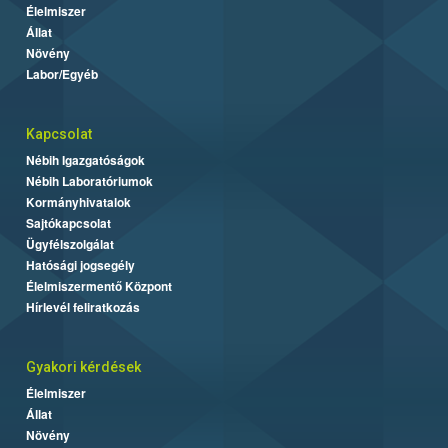
Élelmiszer
Állat
Növény
Labor/Egyéb
Kapcsolat
Nébih Igazgatóságok
Nébih Laboratóriumok
Kormányhivatalok
Sajtókapcsolat
Ügyfélszolgálat
Hatósági jogsegély
Élelmiszermentő Központ
Hírlevél feliratkozás
Gyakori kérdések
Élelmiszer
Állat
Növény