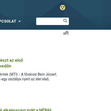
PCSOLAT
részt az első
lkedőn
ntek (MTI) - A fővárosi Bem József,
egy osztálya nyert az idei első,
zerbiztonsági versenyen, amelyen 37
l alkalmazást indít a NÉBIH