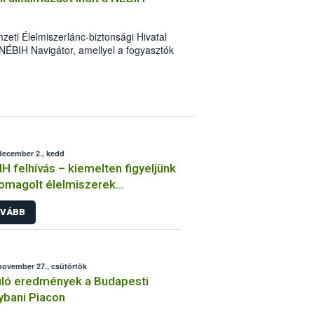
eti Élelmiszerlánc-biztonsági Hivatal
NÉBIH Navigátor, amellyel a fogyasztók
zerbiztonsági problémák felderítését.
december 2., kedd
H felhívás – kiemelten figyeljünk
omagolt élelmiszerek
etlenségére
VÁBB
november 27., csütörtök
ló eredmények a Budapesti
bani Piacon