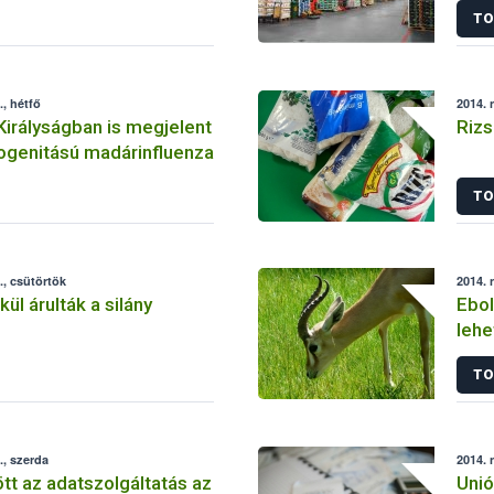
TO
, hétfő
2014. 
Királyságban is megjelent
Rizs
ogenitású madárinfluenza
TO
, csütörtök
2014. 
ül árulták a silány
Ebol
lehe
vél
TO
, szerda
2014. 
t az adatszolgáltatás az
Unió