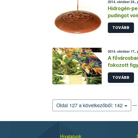
2014. október 24.,
Hidrogén-pe
pudingot von
TOVÁBB
2014. október 17.,
A fővárosban
fokozott fig
és gyümölcs
TOVÁBB
— 
Oldal 127 a következőből: 142
Hivatalunk