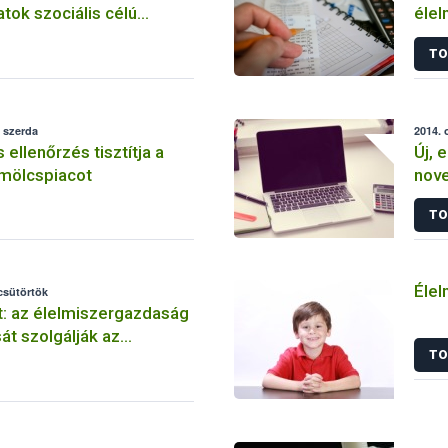
ok szociális célú
élel
vásárlásához
info
TO
 szerda
2014. 
ellenőrzés tisztítja a
Új, 
mölcspiacot
nove
TO
Élel
 csütörtök
: az élelmiszergazdaság
át szolgálják az
TO
k