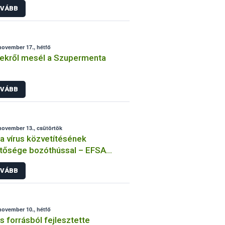
VÁBB
november 17., hétfő
ekről mesél a Szupermenta
VÁBB
november 13., csütörtök
a vírus közvetítésének
tősége bozóthússal – EFSA
emény
VÁBB
november 10., hétfő
s forrásból fejlesztette