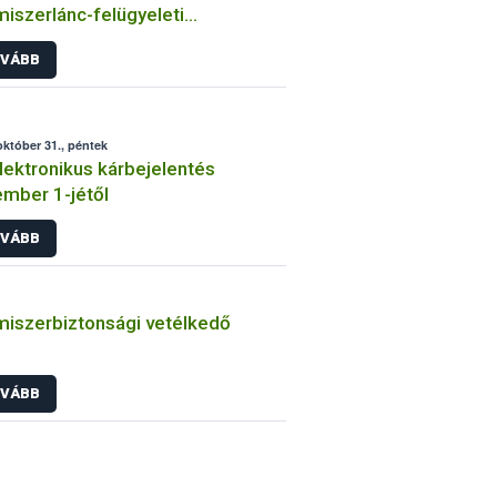
miszerlánc-felügyeleti
rmációs rendszerét a NÉBIH
VÁBB
október 31., péntek
elektronikus kárbejelentés
mber 1-jétől
VÁBB
miszerbiztonsági vetélkedő
VÁBB