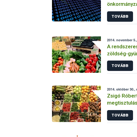
önkormányzat
tüzelőanyag 
TOVÁBB
2014. november 5.,
A rendszeres 
zöldség-gyü
TOVÁBB
2014. október 30.,
Zsigó Róbert
megtisztulás
ellenőrzése
TOVÁBB