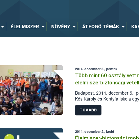
ÉLELMISZER
NÖVÉNY
ÁTFOGÓ TÉMÁK
KA
2014. december 5., péntek
Több mint 60 osztály vett 
élelmiszerbiztonsági veté
Budapest, 2014. december 5., pé
Kós Károly és Kontyfa Iskola egy-
iskolásoknak szervezett élelmis
település 64 osztálya indult.
TOVÁBB
2014. december 2., kedd
Élelmiszer-biztonsági mobi