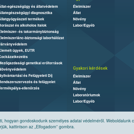
Állat-egészségügy és állatvédelem
Élelmiszer
Állategészségügyi diagnosztika
Állat
Állatgyógyászati termékek
Növény
Borászat és alkoholos italok
Labor/Egyéb
Élelmiszer- és takarmánybiztonság
Élelmiszerlánc-biztonsági laborhálózat
Járványvédelem
Kiemelt ügyek, EUTR
Kockázatkezelés
Mezőgazdasági genetikai erőforrások
Gyakori kérdések
Növényvédelem
Nyilvántartási és Felügyeleti Díj
Élelmiszer
Rendszerszervezés és felügyelet
Állat
Termékpálya-ellenőrzés
Növény
Laboratóriumok
Labor/Egyéb
, hogyan gondoskodunk személyes adatai védelméről. Weboldalunk cook
jük, kattintson az „Elfogadom” gombra.