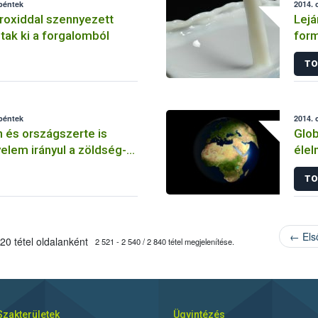
 péntek
2014. 
roxiddal szennyezett
Lejá
tak ki a forgalomból
for
TO
 péntek
2014. 
 és országszerte is
Glob
yelem irányul a zöldség-
élel
kereskedőkre
TO
← Els
20 tétel oldalanként
2 521 - 2 540 / 2 840 tétel megjelenítése.
Szakterületek
Ügyintézés