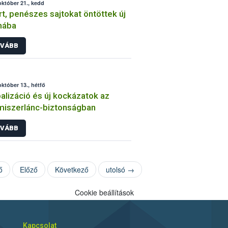
október 21., kedd
rt, penészes sajtokat öntöttek új
mába
VÁBB
október 13., hétfő
alizáció és új kockázatok az
miszerlánc-biztonságban
VÁBB
ő
Előző
Következő
utolsó →
Cookie beállítások
Kapcsolat