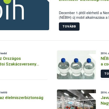
December 1-jétől elérhető a Nemz
(NÉBIH) új mobil alkalmazása a 
hatékonyan segíthetik az élelmis
TOVÁBB
, kedd
2014. 
az Országos
NÉBI
ési Szakácsverseny
a cs
sért
TO
 hétfő
2014. 
az élelmiszerbiztonság
Javu
Nagy