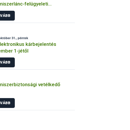
miszerlánc-felügyeleti
rmációs rendszerét a NÉBIH
VÁBB
október 31., péntek
elektronikus kárbejelentés
mber 1-jétől
VÁBB
miszerbiztonsági vetélkedő
VÁBB