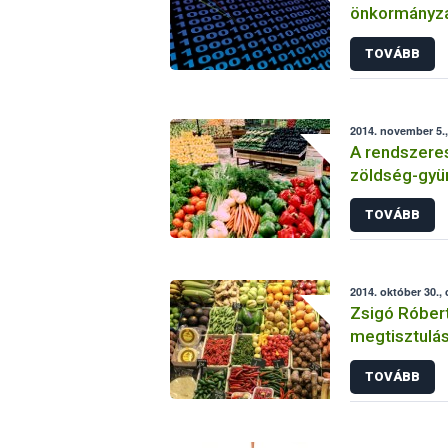
önkormányzat
tüzelőanyag 
TOVÁBB
2014. november 5.,
A rendszeres 
zöldség-gyü
TOVÁBB
2014. október 30.,
Zsigó Róbert
megtisztulás
ellenőrzése
TOVÁBB