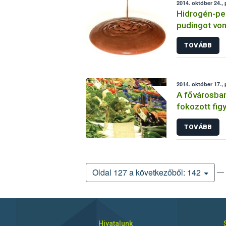
2014. október 24.,
Hidrogén-pe
pudingot von
TOVÁBB
2014. október 17.,
A fővárosban
fokozott fig
és gyümölcs
TOVÁBB
— 
Oldal 127 a következőből: 142
Hivatalunk