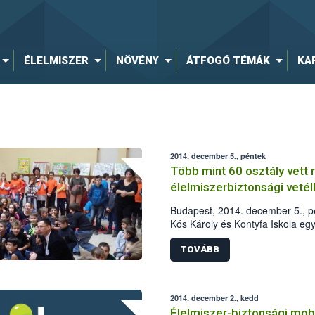
ÉLELMISZER
NÖVÉNY
ÁTFOGÓ TÉMÁK
KA
2014. december 5., péntek
Több mint 60 osztály vett 
élelmiszerbiztonsági veté
Budapest, 2014. december 5., pé
Kós Károly és Kontyfa Iskola egy-
iskolásoknak szervezett élelmis
település 64 osztálya indult.
TOVÁBB
2014. december 2., kedd
Élelmiszer-biztonsági mobi