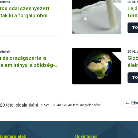
 péntek
2014. 
roxiddal szennyezett
Lejá
tak ki a forgalomból
for
TO
 péntek
2014. 
 és országszerte is
Glob
yelem irányul a zöldség-
élel
kereskedőkre
TO
← Els
20 tétel oldalanként
2 521 - 2 540 / 2 840 tétel megjelenítése.
Szakterületek
Ügyintézés