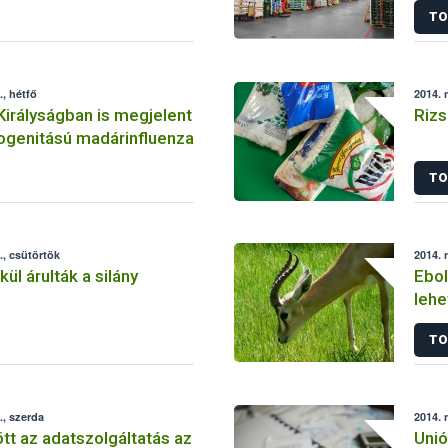
TO
, hétfő
2014. 
Királyságban is megjelent
Rizs
ogenitású madárinfluenza
TO
, csütörtök
2014. 
ül árulták a silány
Ebol
lehe
vél
TO
, szerda
2014. 
t az adatszolgáltatás az
Unió