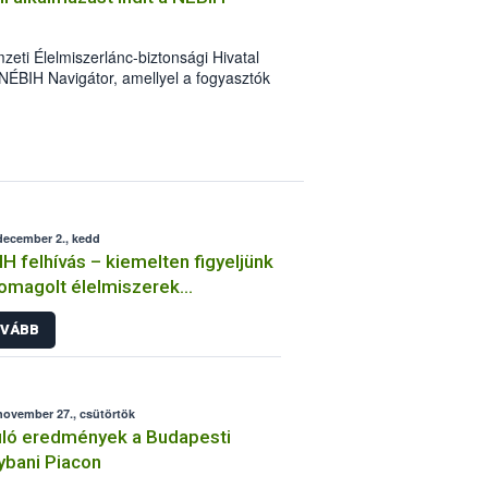
eti Élelmiszerlánc-biztonsági Hivatal
NÉBIH Navigátor, amellyel a fogyasztók
zerbiztonsági problémák felderítését.
december 2., kedd
H felhívás – kiemelten figyeljünk
omagolt élelmiszerek
etlenségére
VÁBB
november 27., csütörtök
ló eredmények a Budapesti
bani Piacon