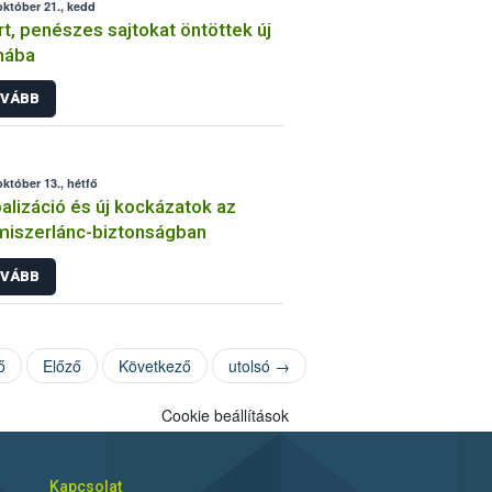
október 21., kedd
rt, penészes sajtokat öntöttek új
mába
VÁBB
október 13., hétfő
alizáció és új kockázatok az
miszerlánc-biztonságban
VÁBB
ő
Előző
Következő
utolsó →
Cookie beállítások
Kapcsolat