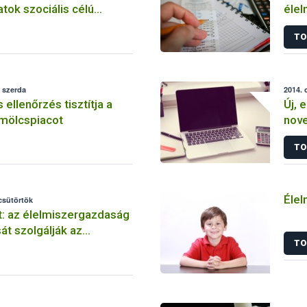
ok szociális célú
élel
vásárlásához
info
TO
 szerda
2014. 
ellenőrzés tisztítja a
Új, 
mölcspiacot
nove
TO
Élel
 csütörtök
: az élelmiszergazdaság
át szolgálják az
TO
k