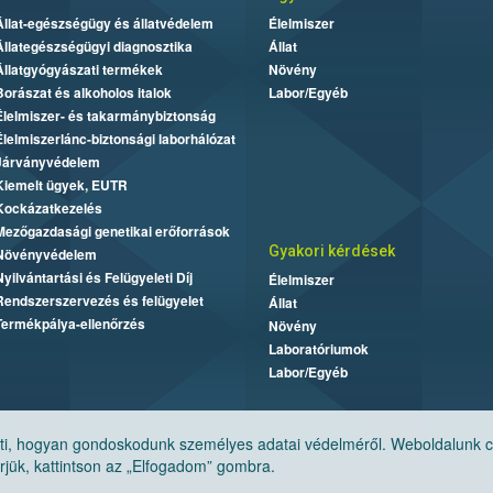
Állat-egészségügy és állatvédelem
Élelmiszer
Állategészségügyi diagnosztika
Állat
Állatgyógyászati termékek
Növény
Borászat és alkoholos italok
Labor/Egyéb
Élelmiszer- és takarmánybiztonság
Élelmiszerlánc-biztonsági laborhálózat
Járványvédelem
Kiemelt ügyek, EUTR
Kockázatkezelés
Mezőgazdasági genetikai erőforrások
Gyakori kérdések
Növényvédelem
Nyilvántartási és Felügyeleti Díj
Élelmiszer
Rendszerszervezés és felügyelet
Állat
Termékpálya-ellenőrzés
Növény
Laboratóriumok
Labor/Egyéb
, hogyan gondoskodunk személyes adatai védelméről. Weboldalunk cook
jük, kattintson az „Elfogadom” gombra.