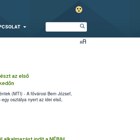
PCSOLAT
részt az első
lkedőn
ntek (MTI) - A fővárosi Bem József,
egy osztálya nyert az idei első,
zerbiztonsági versenyen, amelyen 37
l alkalmazást indít a NÉBIH