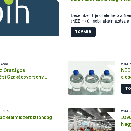
December 1-jétől elérhető a Nemz
(NÉBIH) új mobil alkalmazása a 
hatékonyan segíthetik az élelmis
TOVÁBB
, kedd
2014. 
az Országos
NÉBI
ési Szakácsverseny
a cs
sért
TO
 hétfő
2014. 
az élelmiszerbiztonság
Javu
Nagy