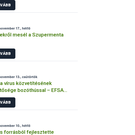
VÁBB
november 17., hétfő
ekről mesél a Szupermenta
VÁBB
november 13., csütörtök
a vírus közvetítésének
tősége bozóthússal – EFSA
emény
VÁBB
november 10., hétfő
s forrásból fejlesztette