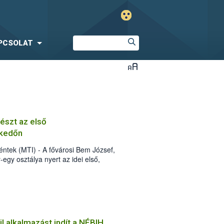
PCSOLAT
részt az első
lkedőn
ntek (MTI) - A fővárosi Bem József,
egy osztálya nyert az idei első,
zerbiztonsági versenyen, amelyen 37
l alkalmazást indít a NÉBIH