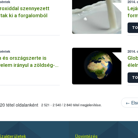
 péntek
2014. 
roxiddal szennyezett
Lejá
tak ki a forgalomból
for
TO
 péntek
2014. 
 és országszerte is
Glob
yelem irányul a zöldség-
élel
kereskedőkre
TO
← Els
20 tétel oldalanként
2 521 - 2 540 / 2 840 tétel megjelenítése.
Szakterületek
Ügyintézés