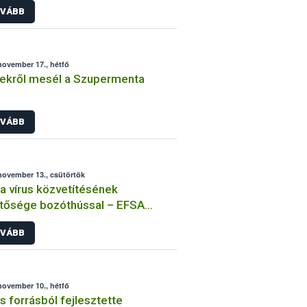
VÁBB
november 17., hétfő
ekről mesél a Szupermenta
VÁBB
november 13., csütörtök
a vírus közvetítésének
tősége bozóthússal – EFSA
emény
VÁBB
november 10., hétfő
s forrásból fejlesztette