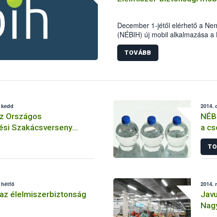
December 1-jétől elérhető a Nemz
(NÉBIH) új mobil alkalmazása a 
hatékonyan segíthetik az élelmis
TOVÁBB
, kedd
2014. 
az Országos
NÉBI
ési Szakácsverseny
a cs
sért
TO
 hétfő
2014. 
az élelmiszerbiztonság
Javu
Nagy