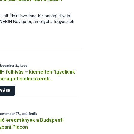
eti Élelmiszerlánc-biztonsági Hivatal
NÉBIH Navigátor, amellyel a fogyasztók
zerbiztonsági problémák felderítését.
december 2., kedd
H felhívás – kiemelten figyeljünk
omagolt élelmiszerek
etlenségére
VÁBB
november 27., csütörtök
ló eredmények a Budapesti
bani Piacon