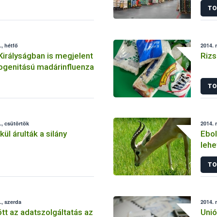
TO
, hétfő
2014. 
Királyságban is megjelent
Rizs
ogenitású madárinfluenza
TO
, csütörtök
2014. 
ül árulták a silány
Ebol
lehe
vél
TO
, szerda
2014. 
t az adatszolgáltatás az
Unió