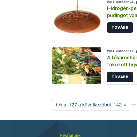
2014. október 24.,
Hidrogén-pe
pudingot von
TOVÁBB
2014. október 17.,
A fővárosban
fokozott fig
és gyümölcs
TOVÁBB
— 
Oldal 127 a következőből: 142
Hivatalunk