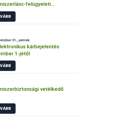
miszerlánc-felügyeleti
rmációs rendszerét a NÉBIH
VÁBB
október 31., péntek
elektronikus kárbejelentés
mber 1-jétől
VÁBB
miszerbiztonsági vetélkedő
VÁBB