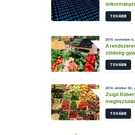
önkormányzat
tüzelőanyag 
TOVÁBB
2014. november 5.,
A rendszeres 
zöldség-gyü
TOVÁBB
2014. október 30.,
Zsigó Róbert
megtisztulás
ellenőrzése
TOVÁBB