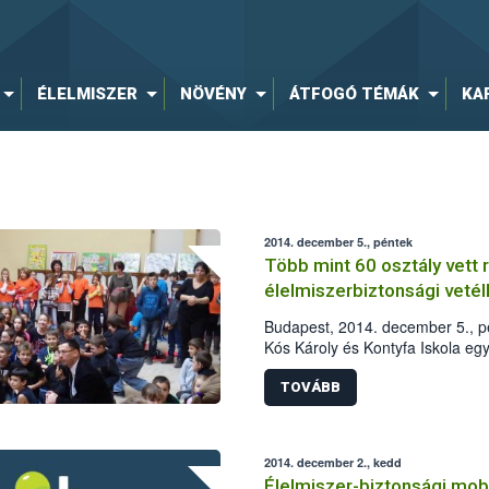
ÉLELMISZER
NÖVÉNY
ÁTFOGÓ TÉMÁK
KA
2014. december 5., péntek
Több mint 60 osztály vett 
élelmiszerbiztonsági veté
Budapest, 2014. december 5., pé
Kós Károly és Kontyfa Iskola egy-
iskolásoknak szervezett élelmis
település 64 osztálya indult.
TOVÁBB
2014. december 2., kedd
Élelmiszer-biztonsági mobi