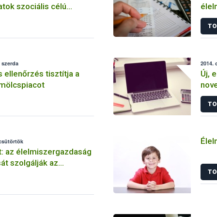
ok szociális célú
élel
vásárlásához
info
TO
 szerda
2014. 
ellenőrzés tisztítja a
Új, 
mölcspiacot
nove
TO
Élel
 csütörtök
: az élelmiszergazdaság
át szolgálják az
TO
k