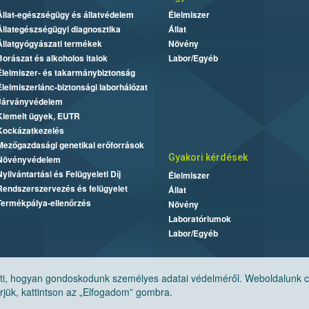
Állat-egészségügy és állatvédelem
Élelmiszer
Állategészségügyi diagnosztika
Állat
Állatgyógyászati termékek
Növény
Borászat és alkoholos italok
Labor/Egyéb
Élelmiszer- és takarmánybiztonság
Élelmiszerlánc-biztonsági laborhálózat
Járványvédelem
Kiemelt ügyek, EUTR
Kockázatkezelés
Mezőgazdasági genetikai erőforrások
Gyakori kérdések
Növényvédelem
Nyilvántartási és Felügyeleti Díj
Élelmiszer
Rendszerszervezés és felügyelet
Állat
Termékpálya-ellenőrzés
Növény
Laboratóriumok
Labor/Egyéb
, hogyan gondoskodunk személyes adatai védelméről. Weboldalunk cook
jük, kattintson az „Elfogadom” gombra.