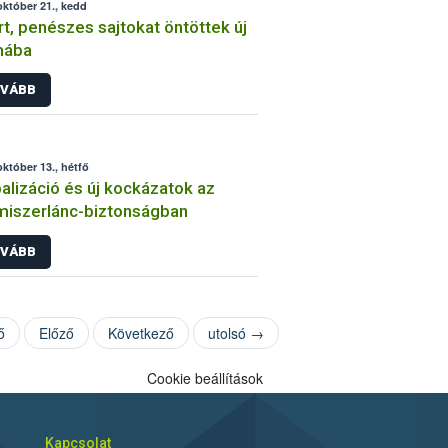
október 21., kedd
rt, penészes sajtokat öntöttek új
mába
VÁBB
október 13., hétfő
alizáció és új kockázatok az
miszerlánc-biztonságban
VÁBB
ő
Előző
Következő
utolsó →
Cookie beállítások
Kapcsolat