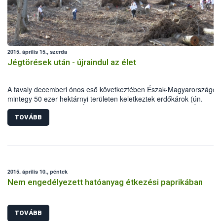
2015. április 15., szerda
Jégtörések után - újraindul az élet
A tavaly decemberi ónos eső következtében Észak-Magyarországon
mintegy 50 ezer hektárnyi területen keletkeztek erdőkárok (ún.
jégtörések). A Nemzeti Élelmiszerlánc-biztonsági Hivatal (NÉBIH)
munkatársai alapszintű származási kísérlet ültetésével segítették a
TOVÁBB
helyreállítást a Börzsönyben az Ipoly Erdő Zrt. Diósjenő Erdészeténé
2015. április 10., péntek
Nem engedélyezett hatóanyag étkezési paprikában
TOVÁBB