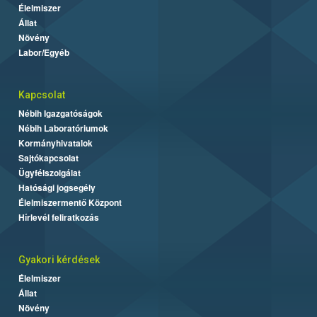
Élelmiszer
Állat
Növény
Labor/Egyéb
Kapcsolat
Nébih Igazgatóságok
Nébih Laboratóriumok
Kormányhivatalok
Sajtókapcsolat
Ügyfélszolgálat
Hatósági jogsegély
Élelmiszermentő Központ
Hírlevél feliratkozás
Gyakori kérdések
Élelmiszer
Állat
Növény