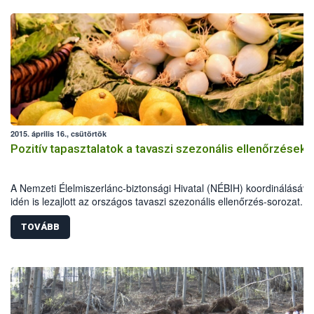
2015. április 16., csütörtök
Pozitív tapasztalatok a tavaszi szezonális ellenőrzések
A Nemzeti Élelmiszerlánc-biztonsági Hivatal (NÉBIH) koordinálásáva
idén is lezajlott az országos tavaszi szezonális ellenőrzés-sorozat. A
élelmiszerlánc-biztonsági szakemberek szűk egy hónap alatt több mi
800 ellenőrzést végeztek, 69 alkalommal figyelmeztetést és mintegy
TOVÁBB
esetben bírságot szabtak ki.