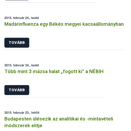
2015. február 24., kedd
Madárinfluenza egy Békés megyei kacsaállományban
TOVÁBB
2015. február 24., kedd
Több mint 3 mázsa halat „fogott ki” a NÉBIH
TOVÁBB
2015. február 23., hétfő
Budapesten ülésezik az analitikai és -mintavételi
módszerek elitje