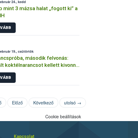
február 24., kedd
 mint 3 mázsa halat „fogott ki” a
IH
VÁBB
február 19., csütörtök
ncspróba, második felvonás:
lt koktélnarancsot kellett kivonni
rgalomból
VÁBB
ő
Előző
Következő
utolsó →
Cookie beállítások
Kapcsolat