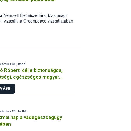
 Nemzeti Élelmiszerlánc-biztonsági
n vizsgált, a Greenpeace vizsgálatában
énél vett hatósági mintáknak. A
omra vonatkozó vizsgálatok a
, a diklórfosz használatát azonban ennyi
 sem megerősíteni nem tudták. A hatóság
déktalanul megtette, elrendelte az
ból történő kivonását és megindította a
március 31., kedd
ó Róbert: cél a biztonságos,
őségi, egészséges magyar
miszer
VÁBB
március 23., hétfő
kmai nap a vadegészségügy
yében