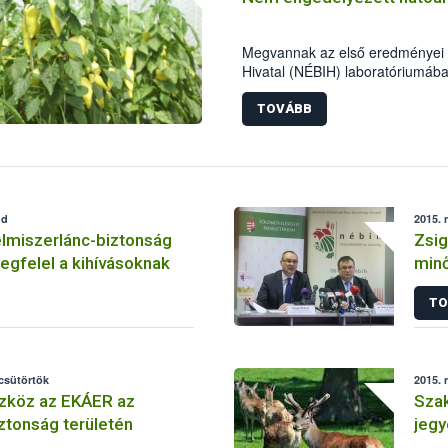
Megvannak az első eredményei a
Hivatal (NÉBIH) laboratóriumába
kifogásolt paprika tétel termelőj
növényvédő szer maradék tartal
TOVÁBB
klórfenapír jelenlétét kimutatták
idő elteltével már sem kizárni,
a szükséges intézkedéseket hala
érintett paprika tételek forgalom
hatósági eljárást.
dd
2015. 
lmiszerlánc-biztonság
Zsig
gfelel a kihívásoknak
min
élel
TO
 csütörtök
2015. 
zköz az EKÁER az
Sza
ztonság területén
jeg