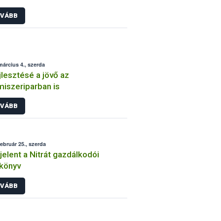
VÁBB
március 4., szerda
jlesztésé a jövő az
miszeriparban is
VÁBB
február 25., szerda
elent a Nitrát gazdálkodói
könyv
VÁBB