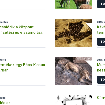
TO
 péntek
2015. 
solódik a központi
Kávé
 fizetési és elszámolási
term
TO
hétfő
2015. 
termékek egy Bács-Kiskun
Mumi
árban
kész
TO
Címv
 kedd
és az