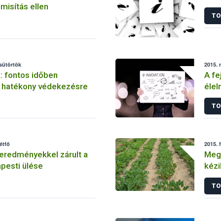
misítás ellen
TO
csütörtök
2015. 
: fontos időben
A fe
a hatékony védekezésre
élel
TO
étfő
2015. 
eredményekkel zárult a
Megj
esti ülése
kézi
TO