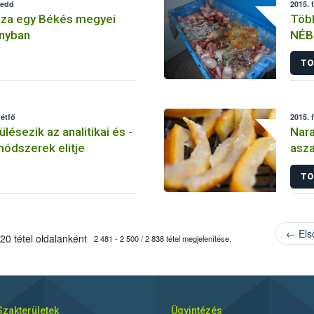
kedd
2015. 
nza egy Békés megyei
Több
nyban
NÉB
TO
hétfő
2015. 
ésezik az analitikai és -
Nara
módszerek elitje
asza
a fo
TO
← Els
20 tétel oldalanként
2 481 - 2 500 / 2 838 tétel megjelenítése.
Szakterületek
Ügyintézés