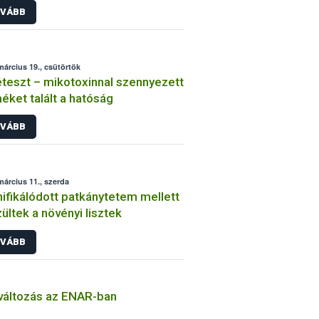
VÁBB
március 19., csütörtök
teszt – mikotoxinnal szennyezett
éket talált a hatóság
VÁBB
március 11., szerda
fikálódott patkánytetem mellett
ültek a növényi lisztek
VÁBB
áltozás az ENAR-ban