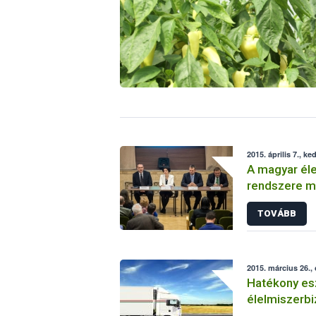
2015. április 7., ke
A magyar éle
rendszere me
TOVÁBB
2015. március 26.,
Hatékony es
élelmiszerbi