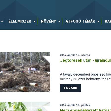
ÉLELMISZER
NÖVÉNY
ÁTFOGÓ TÉMÁK
KA
2015. április 15., szerda
Jégtörések után - újraindul
A tavaly decemberi ónos eső k
mintegy 50 ezer hektárnyi terüle
jégtörések). A Nemzeti Élelmisze
munkatársai alapszintű származás
TOVÁBB
helyreállítást a Börzsönyben az 
2015. április 10., péntek
Nem engedélyezett hatóan