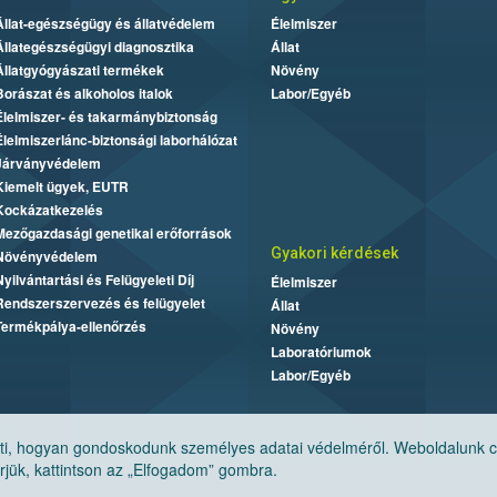
Állat-egészségügy és állatvédelem
Élelmiszer
Állategészségügyi diagnosztika
Állat
Állatgyógyászati termékek
Növény
Borászat és alkoholos italok
Labor/Egyéb
Élelmiszer- és takarmánybiztonság
Élelmiszerlánc-biztonsági laborhálózat
Járványvédelem
Kiemelt ügyek, EUTR
Kockázatkezelés
Mezőgazdasági genetikai erőforrások
Gyakori kérdések
Növényvédelem
Nyilvántartási és Felügyeleti Díj
Élelmiszer
Rendszerszervezés és felügyelet
Állat
Termékpálya-ellenőrzés
Növény
Laboratóriumok
Labor/Egyéb
, hogyan gondoskodunk személyes adatai védelméről. Weboldalunk cook
jük, kattintson az „Elfogadom” gombra.