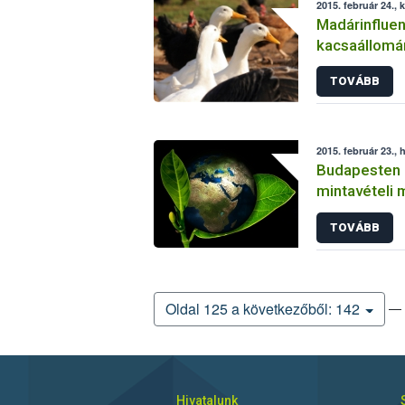
2015. február 24., 
Madárinflue
kacsaállomá
TOVÁBB
2015. február 23., 
Budapesten ül
mintavételi 
TOVÁBB
— 
Oldal 125 a következőből: 142
Hivatalunk