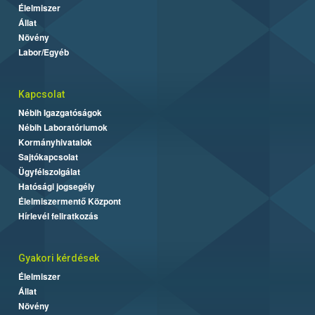
Élelmiszer
Állat
Növény
Labor/Egyéb
Kapcsolat
Nébih Igazgatóságok
Nébih Laboratóriumok
Kormányhivatalok
Sajtókapcsolat
Ügyfélszolgálat
Hatósági jogsegély
Élelmiszermentő Központ
Hírlevél feliratkozás
Gyakori kérdések
Élelmiszer
Állat
Növény