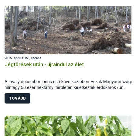
2015. április 15., szerda
Jégtörések után - újraindul az élet
A tavaly decemberi ónos eső következtében Észak-Magyarországon
mintegy 50 ezer hektárnyi területen keletkeztek erdőkárok (ún.
jégtörések). A Nemzeti Élelmiszerlánc-biztonsági Hivatal (NÉBIH)
munkatársai alapszintű származási kísérlet ültetésével segítették a
TOVÁBB
helyreállítást a Börzsönyben az Ipoly Erdő Zrt. Diósjenő Erdészeténé