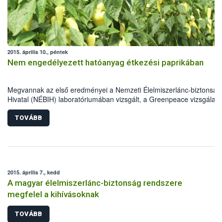
2015. április 10., péntek
Nem engedélyezett hatóanyag étkezési paprikában
Megvannak az első eredményei a Nemzeti Élelmiszerlánc-biztonság
Hivatal (NÉBIH) laboratóriumában vizsgált, a Greenpeace vizsgálat
kifogásolt paprika tétel termelőjénél vett hatósági mintáknak. A
növényvédő szer maradék tartalomra vonatkozó vizsgálatok a
TOVÁBB
klórfenapír jelenlétét kimutatták, a diklórfosz használatát azonban e
idő elteltével már sem kizárni, sem megerősíteni nem tudták. A hat
a szükséges intézkedéseket haladéktalanul megtette, elrendelte az
érintett paprika tételek forgalomból történő kivonását és megindított
hatósági eljárást.
2015. április 7., kedd
A magyar élelmiszerlánc-biztonság rendszere
megfelel a kihívásoknak
TOVÁBB