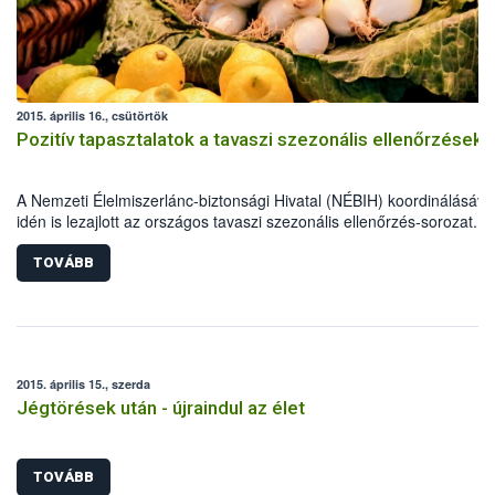
2015. április 16., csütörtök
Pozitív tapasztalatok a tavaszi szezonális ellenőrzések
A Nemzeti Élelmiszerlánc-biztonsági Hivatal (NÉBIH) koordinálásáva
idén is lezajlott az országos tavaszi szezonális ellenőrzés-sorozat. A
élelmiszerlánc-biztonsági szakemberek szűk egy hónap alatt több mi
800 ellenőrzést végeztek, 69 alkalommal figyelmeztetést és mintegy
TOVÁBB
esetben bírságot szabtak ki.
2015. április 15., szerda
Jégtörések után - újraindul az élet
TOVÁBB