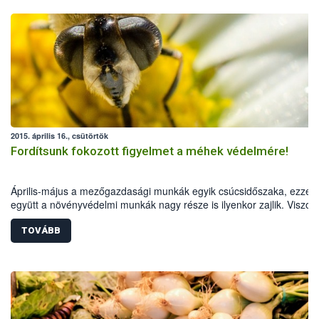
2015. április 16., csütörtök
Fordítsunk fokozott figyelmet a méhek védelmére!
Április-május a mezőgazdasági munkák egyik csúcsidőszaka, ezzel
együtt a növényvédelmi munkák nagy része is ilyenkor zajlik. Viszon
ebben az időszakban virágzik termesztett növényeink jelentős része 
TOVÁBB