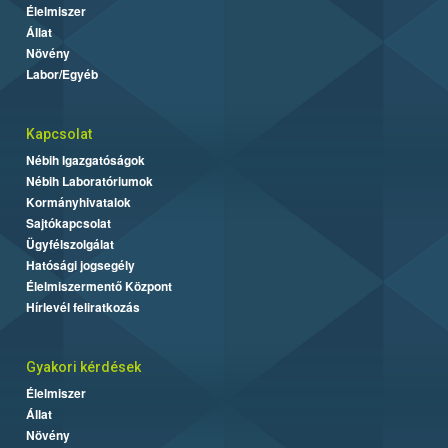
Élelmiszer
Állat
Növény
Labor/Egyéb
Kapcsolat
Nébih Igazgatóságok
Nébih Laboratóriumok
Kormányhivatalok
Sajtókapcsolat
Ügyfélszolgálat
Hatósági jogsegély
Élelmiszermentő Központ
Hírlevél feliratkozás
Gyakori kérdések
Élelmiszer
Állat
Növény