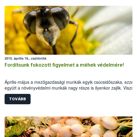
2015. április 16., csütörtök
Fordítsunk fokozott figyelmet a méhek védelmére!
Április-május a mezőgazdasági munkák egyik csúcsidőszaka, ezzel
együtt a növényvédelmi munkák nagy része is ilyenkor zajlik. Viszon
ebben az időszakban virágzik termesztett növényeink jelentős része 
TOVÁBB