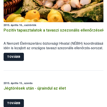
2015. április 16., csütörtök
Pozitív tapasztalatok a tavaszi szezonális ellenőrzések
A Nemzeti Élelmiszerlánc-biztonsági Hivatal (NÉBIH) koordinálásáva
idén is lezajlott az országos tavaszi szezonális ellenőrzés-sorozat. A
élelmiszerlánc-biztonsági szakemberek szűk egy hónap alatt több mi
800 ellenőrzést végeztek, 69 alkalommal figyelmeztetést és mintegy
TOVÁBB
esetben bírságot szabtak ki.
2015. április 15., szerda
Jégtörések után - újraindul az élet
TOVÁBB