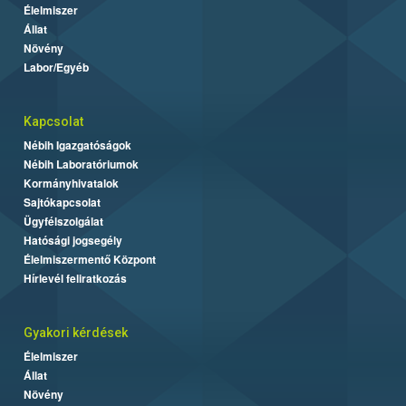
Élelmiszer
Állat
Növény
Labor/Egyéb
Kapcsolat
Nébih Igazgatóságok
Nébih Laboratóriumok
Kormányhivatalok
Sajtókapcsolat
Ügyfélszolgálat
Hatósági jogsegély
Élelmiszermentő Központ
Hírlevél feliratkozás
Gyakori kérdések
Élelmiszer
Állat
Növény