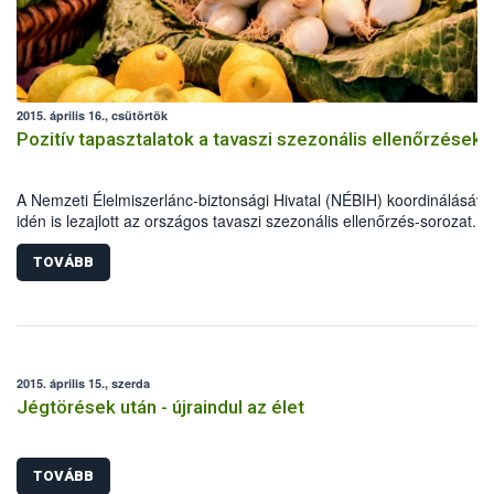
2015. április 16., csütörtök
Pozitív tapasztalatok a tavaszi szezonális ellenőrzések
A Nemzeti Élelmiszerlánc-biztonsági Hivatal (NÉBIH) koordinálásáva
idén is lezajlott az országos tavaszi szezonális ellenőrzés-sorozat. A
élelmiszerlánc-biztonsági szakemberek szűk egy hónap alatt több mi
800 ellenőrzést végeztek, 69 alkalommal figyelmeztetést és mintegy
TOVÁBB
esetben bírságot szabtak ki.
2015. április 15., szerda
Jégtörések után - újraindul az élet
TOVÁBB