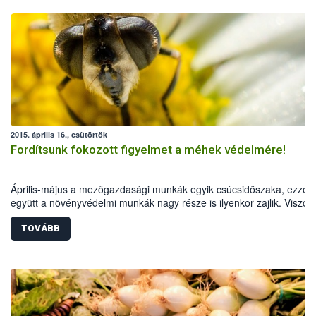
2015. április 16., csütörtök
Fordítsunk fokozott figyelmet a méhek védelmére!
Április-május a mezőgazdasági munkák egyik csúcsidőszaka, ezzel
együtt a növényvédelmi munkák nagy része is ilyenkor zajlik. Viszon
ebben az időszakban virágzik termesztett növényeink jelentős része 
TOVÁBB