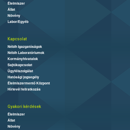
Élelmiszer
Állat
Növény
Labor/Egyéb
Kapcsolat
Nébih Igazgatóságok
Nébih Laboratóriumok
Kormányhivatalok
Sajtókapcsolat
Ügyfélszolgálat
Hatósági jogsegély
Élelmiszermentő Központ
Hírlevél feliratkozás
Gyakori kérdések
Élelmiszer
Állat
Növény