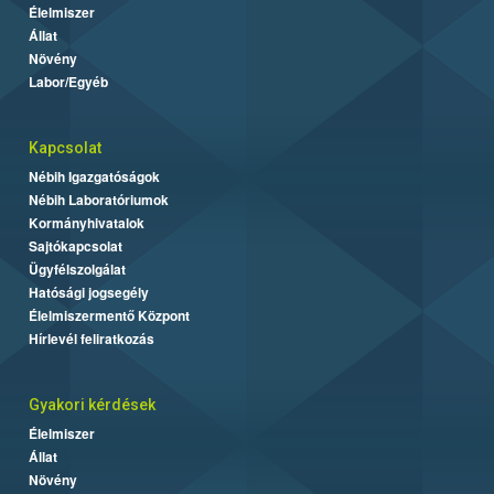
Élelmiszer
Állat
Növény
Labor/Egyéb
Kapcsolat
Nébih Igazgatóságok
Nébih Laboratóriumok
Kormányhivatalok
Sajtókapcsolat
Ügyfélszolgálat
Hatósági jogsegély
Élelmiszermentő Központ
Hírlevél feliratkozás
Gyakori kérdések
Élelmiszer
Állat
Növény