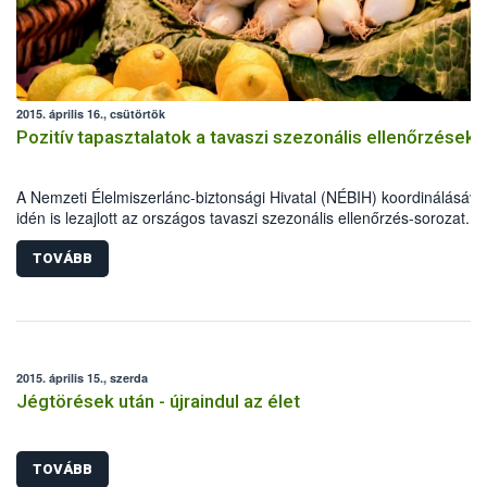
2015. április 16., csütörtök
Pozitív tapasztalatok a tavaszi szezonális ellenőrzések
A Nemzeti Élelmiszerlánc-biztonsági Hivatal (NÉBIH) koordinálásáva
idén is lezajlott az országos tavaszi szezonális ellenőrzés-sorozat. A
élelmiszerlánc-biztonsági szakemberek szűk egy hónap alatt több mi
800 ellenőrzést végeztek, 69 alkalommal figyelmeztetést és mintegy
TOVÁBB
esetben bírságot szabtak ki.
2015. április 15., szerda
Jégtörések után - újraindul az élet
TOVÁBB