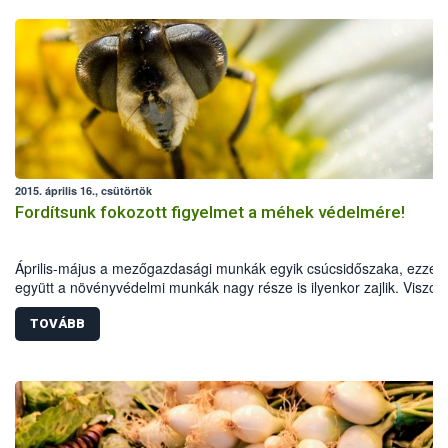
2015. április 16., csütörtök
Fordítsunk fokozott figyelmet a méhek védelmére!
Április-május a mezőgazdasági munkák egyik csúcsidőszaka, ezzel
együtt a növényvédelmi munkák nagy része is ilyenkor zajlik. Viszon
ebben az időszakban virágzik termesztett növényeink jelentős része 
TOVÁBB