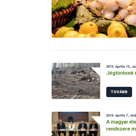
2015. április 15., s
Jégtörések ut
TOVÁBB
2015. április 7., ke
A magyar éle
rendszere me