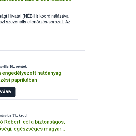
sági Hivatal (NÉBIH) koordinálásával
aszi szezonális ellenőrzés-sorozat. Az
mberek szűk egy hónap alatt több mint 3
kalommal figyelmeztetést és mintegy 150
prilis 10., péntek
 engedélyezett hatóanyag
zési paprikában
VÁBB
március 31., kedd
ó Róbert: cél a biztonságos,
őségi, egészséges magyar
miszer