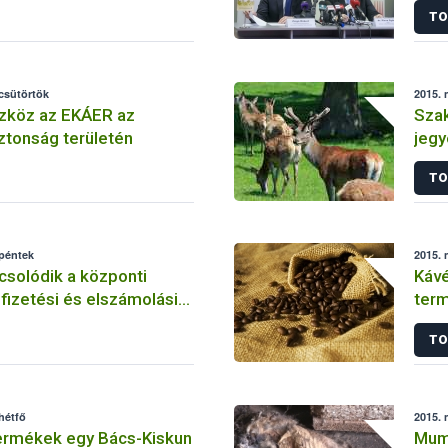
TO
 csütörtök
2015. 
zköz az EKÁER az
Sza
ztonság területén
jeg
TO
 péntek
2015. 
solódik a központi
Kávé
 fizetési és elszámolási
term
TO
hétfő
2015. 
termékek egy Bács-Kiskun
Mumi