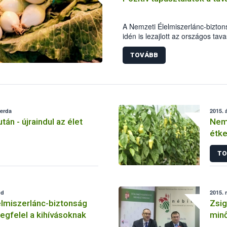
A Nemzeti Élelmiszerlánc-bizton
idén is lezajlott az országos tav
élelmiszerlánc-biztonsági szake
800 ellenőrzést végeztek, 69 al
TOVÁBB
esetben bírságot szabtak ki.
zerda
2015. á
án - újraindul az élet
Nem
étke
TO
dd
2015. 
lmiszerlánc-biztonság
Zsig
gfelel a kihívásoknak
min
élel