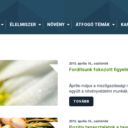
ÉLELMISZER
NÖVÉNY
ÁTFOGÓ TÉMÁK
KA
2015. április 16., csütörtök
Fordítsunk fokozott figye
Április-május a mezőgazdasági 
együtt a növényvédelmi munkák na
ebben az időszakban virágzik ter
TOVÁBB
2015. április 16., csütörtök
Pozitív tapasztalatok a ta