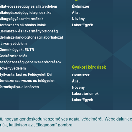
Állat-egészségügy és állatvédelem
Élelmiszer
Állategészségügyi diagnosztika
Állat
Állatgyógyászati termékek
Növény
Borászat és alkoholos italok
Labor/Egyéb
Élelmiszer- és takarmánybiztonság
Élelmiszerlánc-biztonsági laborhálózat
Járványvédelem
Kiemelt ügyek, EUTR
Kockázatkezelés
Mezőgazdasági genetikai erőforrások
Gyakori kérdések
Növényvédelem
Nyilvántartási és Felügyeleti Díj
Élelmiszer
Rendszerszervezés és felügyelet
Állat
Termékpálya-ellenőrzés
Növény
Laboratóriumok
Labor/Egyéb
, hogyan gondoskodunk személyes adatai védelméről. Weboldalunk cook
jük, kattintson az „Elfogadom” gombra.