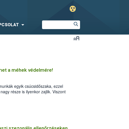
PCSOLAT
lmet a méhek védelmére!
munkák egyik csúcsidőszaka, ezzel
gy része is ilyenkor zajlik. Viszont
mesztett növényeink jelentős része is.
vaszi szezonális ellenőrzéseken