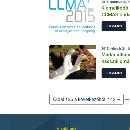
2015. március 2., h
Kiemelkedő 
CCMAS budap
TOVÁBB
2015. február 24., 
Madárinflue
kacsaállomá
TOVÁBB
— 
Oldal 125 a következőből: 142
Hivatalunk