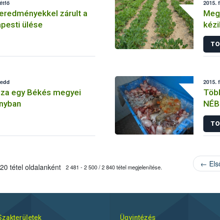
étfő
2015. 
eredményekkel zárult a
Megj
esti ülése
kézi
TO
kedd
2015. 
nza egy Békés megyei
Több
nyban
NÉB
TO
← Els
20 tétel oldalanként
2 481 - 2 500 / 2 840 tétel megjelenítése.
Szakterületek
Ügyintézés