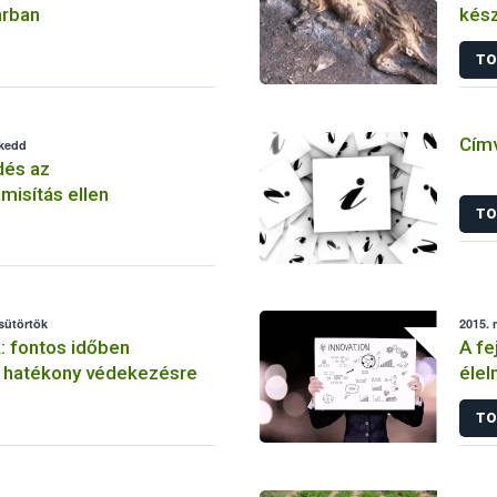
árban
kész
TO
Címv
 kedd
és az
misítás ellen
TO
csütörtök
2015. 
: fontos időben
A fe
a hatékony védekezésre
élel
TO