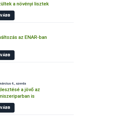
ültek a növényi lisztek
VÁBB
áltozás az ENAR-ban
VÁBB
március 4., szerda
jlesztésé a jövő az
miszeriparban is
VÁBB