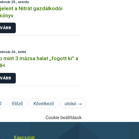
február 25., szerda
elent a Nitrát gazdálkodói
könyv
VÁBB
február 24., kedd
 mint 3 mázsa halat „fogott ki” a
IH
VÁBB
ő
Előző
Következő
utolsó →
Cookie beállítások
Kapcsolat