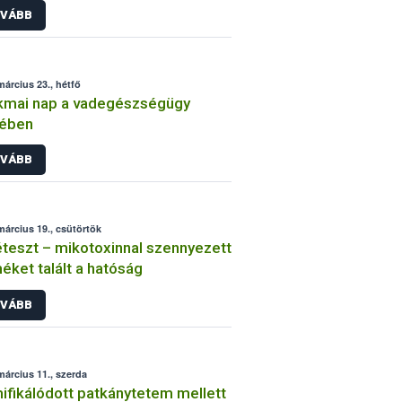
VÁBB
március 23., hétfő
kmai nap a vadegészségügy
yében
VÁBB
március 19., csütörtök
teszt – mikotoxinnal szennyezett
éket talált a hatóság
VÁBB
március 11., szerda
fikálódott patkánytetem mellett