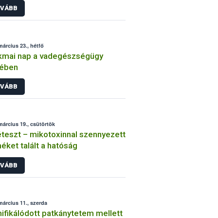
VÁBB
március 23., hétfő
kmai nap a vadegészségügy
yében
VÁBB
március 19., csütörtök
teszt – mikotoxinnal szennyezett
éket talált a hatóság
VÁBB
március 11., szerda
fikálódott patkánytetem mellett