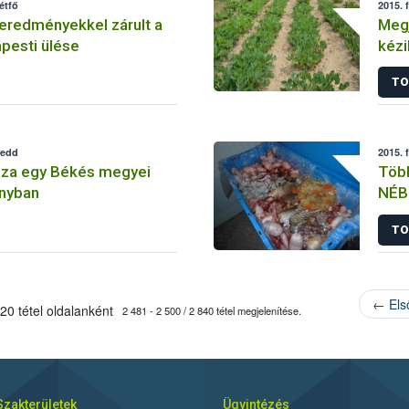
étfő
2015. 
eredményekkel zárult a
Megj
esti ülése
kézi
TO
kedd
2015. 
nza egy Békés megyei
Több
nyban
NÉB
TO
← Els
20 tétel oldalanként
2 481 - 2 500 / 2 840 tétel megjelenítése.
Szakterületek
Ügyintézés