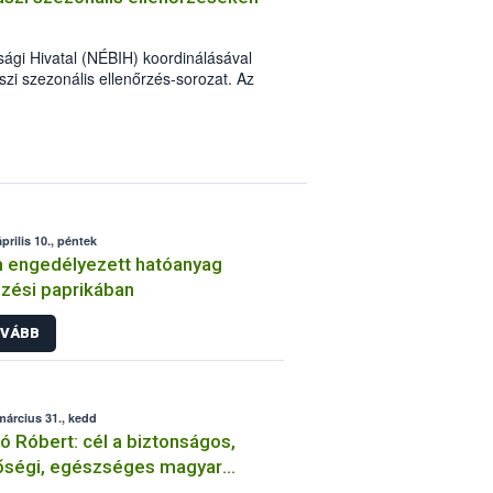
sági Hivatal (NÉBIH) koordinálásával
aszi szezonális ellenőrzés-sorozat. Az
mberek szűk egy hónap alatt több mint 3
kalommal figyelmeztetést és mintegy 150
prilis 10., péntek
 engedélyezett hatóanyag
zési paprikában
VÁBB
március 31., kedd
ó Róbert: cél a biztonságos,
őségi, egészséges magyar
miszer