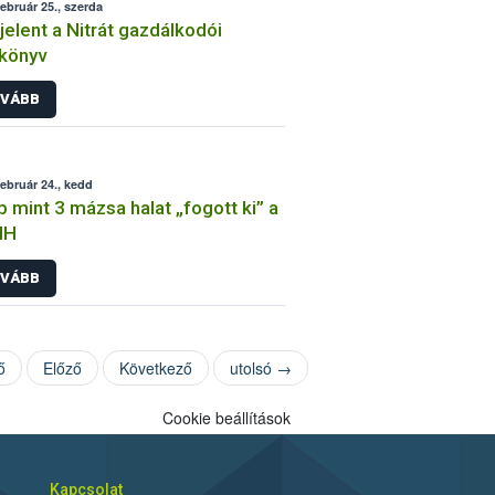
február 25., szerda
elent a Nitrát gazdálkodói
könyv
VÁBB
február 24., kedd
 mint 3 mázsa halat „fogott ki” a
IH
VÁBB
ő
Előző
Következő
utolsó →
Cookie beállítások
Kapcsolat