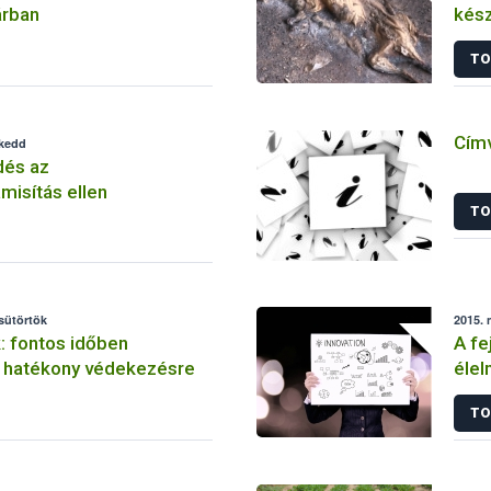
árban
kész
TO
Címv
 kedd
és az
misítás ellen
TO
csütörtök
2015. 
: fontos időben
A fe
a hatékony védekezésre
élel
TO