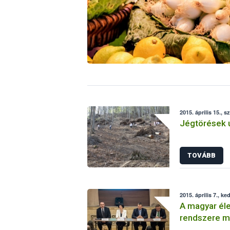
2015. április 15., s
Jégtörések ut
TOVÁBB
2015. április 7., ke
A magyar éle
rendszere me