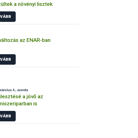
ültek a növényi lisztek
VÁBB
áltozás az ENAR-ban
VÁBB
március 4., szerda
jlesztésé a jövő az
miszeriparban is
VÁBB