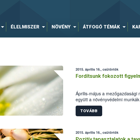
ÉLELMISZER
NÖVÉNY
ÁTFOGÓ TÉMÁK
KA
2015. április 16., csütörtök
Fordítsunk fokozott figye
Április-május a mezőgazdasági 
együtt a növényvédelmi munkák na
ebben az időszakban virágzik ter
TOVÁBB
2015. április 16., csütörtök
Pozitív tapasztalatok a ta