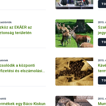
TO
 csütörtök
2015. 
zköz az EKÁER az
Sza
ztonság területén
jeg
TO
 péntek
2015. 
solódik a központi
Kávé
 fizetési és elszámolási
term
TO
hétfő
2015. 
termékek egy Bács-Kiskun
Mumi