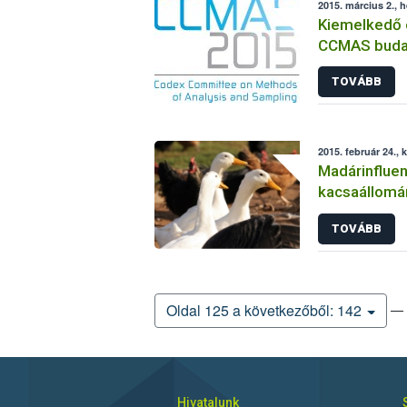
2015. március 2., h
Kiemelkedő 
CCMAS budap
TOVÁBB
2015. február 24., 
Madárinflue
kacsaállomá
TOVÁBB
— 
Oldal 125 a következőből: 142
Hivatalunk