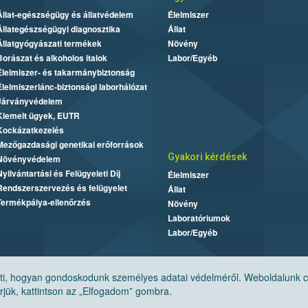
Állat-egészségügy és állatvédelem
Élelmiszer
Állategészségügyi diagnosztika
Állat
Állatgyógyászati termékek
Növény
Borászat és alkoholos italok
Labor/Egyéb
Élelmiszer- és takarmánybiztonság
Élelmiszerlánc-biztonsági laborhálózat
Járványvédelem
Kiemelt ügyek, EUTR
Kockázatkezelés
Mezőgazdasági genetikai erőforrások
Gyakori kérdések
Növényvédelem
Nyilvántartási és Felügyeleti Díj
Élelmiszer
Rendszerszervezés és felügyelet
Állat
Termékpálya-ellenőrzés
Növény
Laboratóriumok
Labor/Egyéb
, hogyan gondoskodunk személyes adatai védelméről. Weboldalunk cook
jük, kattintson az „Elfogadom” gombra.