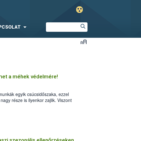
PCSOLAT
lmet a méhek védelmére!
munkák egyik csúcsidőszaka, ezzel
gy része is ilyenkor zajlik. Viszont
mesztett növényeink jelentős része is.
vaszi szezonális ellenőrzéseken