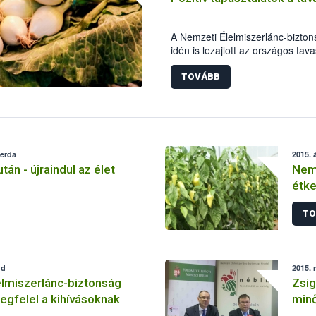
A Nemzeti Élelmiszerlánc-bizton
idén is lezajlott az országos tav
élelmiszerlánc-biztonsági szake
800 ellenőrzést végeztek, 69 al
TOVÁBB
esetben bírságot szabtak ki.
zerda
2015. á
án - újraindul az élet
Nem
étke
TO
dd
2015. 
lmiszerlánc-biztonság
Zsig
gfelel a kihívásoknak
min
élel