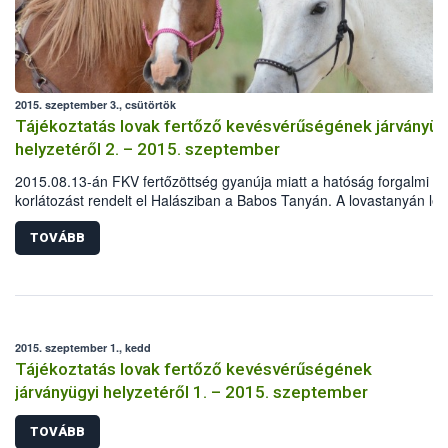
2015. szeptember 3., csütörtök
Tájékoztatás lovak fertőző kevésvérűségének járványüg
helyzetéről 2. – 2015. szeptember
2015.08.13-án FKV fertőzöttség gyanúja miatt a hatóság forgalmi
korlátozást rendelt el Halásziban a Babos Tanyán. A lovastanyán lév
pozitív eredményének kézhezvételét követően az intézkedések
haladéktalanul megkezdődtek.
TOVÁBB
2015. szeptember 1., kedd
Tájékoztatás lovak fertőző kevésvérűségének
járványügyi helyzetéről 1. – 2015. szeptember
TOVÁBB