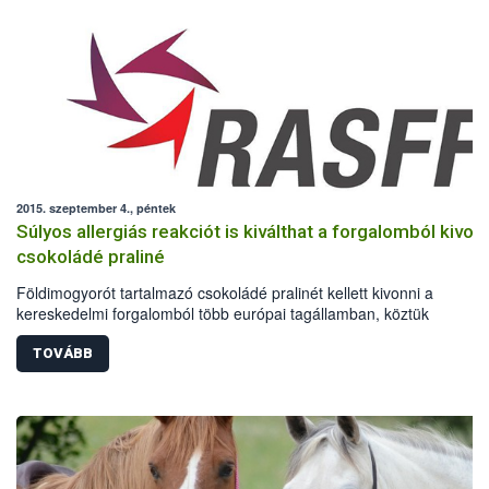
2015. szeptember 4., péntek
Súlyos allergiás reakciót is kiválthat a forgalomból kivon
csokoládé praliné
Földimogyorót tartalmazó csokoládé pralinét kellett kivonni a
kereskedelmi forgalomból több európai tagállamban, köztük
Magyarországon is. A riasztás szeptember 3-án este érkezett az
Európai Unió élelmiszer- és takarmánybiztonsági riasztási rendszer
TOVÁBB
(RASFF).