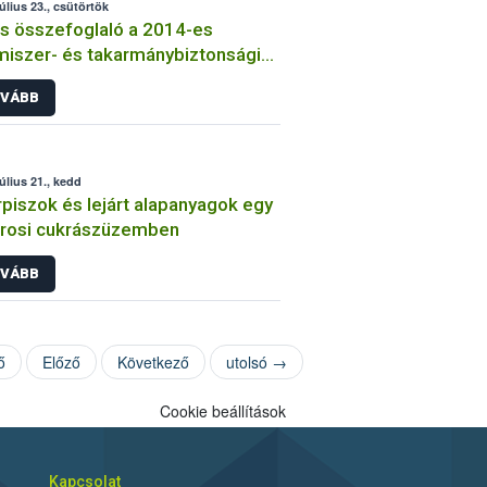
július 23., csütörtök
s összefoglaló a 2014-es
miszer- és takarmánybiztonsági
ztásokról
VÁBB
július 21., kedd
piszok és lejárt alapanyagok egy
árosi cukrászüzemben
VÁBB
ő
Előző
Következő
utolsó →
Cookie beállítások
Kapcsolat