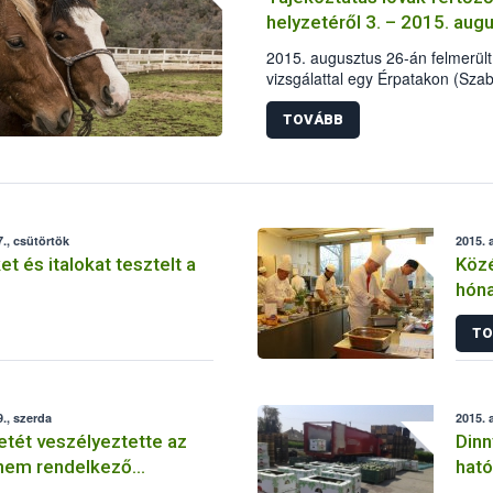
helyzetéről 3. – 2015. aug
2015. augusztus 26-án felmerült
vizsgálattal egy Érpatakon (Sza
esetében.
TOVÁBB
., csütörtök
2015. 
t és italokat tesztelt a
Közé
hóna
a „l
TO
., szerda
2015. 
etét veszélyeztette az
Dinn
 nem rendelkező
hat