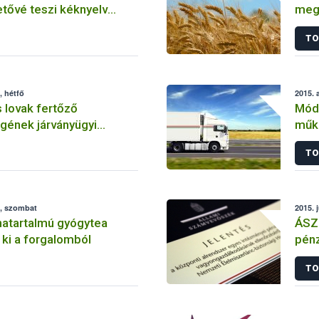
etővé teszi kéknyelv
meg
llami támogatását
TO
, hétfő
2015. 
 lovak fertőző
Mód
gének járványügyi
műk
1. – 2015. augusztus
TO
., szombat
2015. 
atartalmú gyógytea
ÁSZ 
k ki a forgalomból
pénz
elle
TO