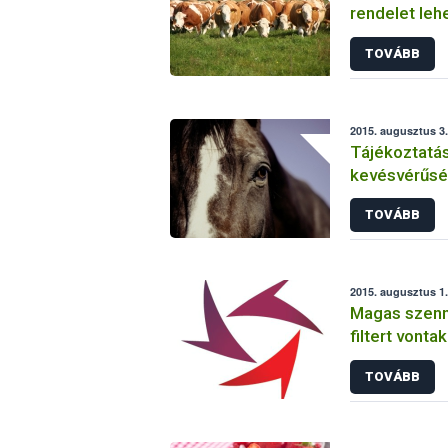
rendelet leh
vakcinázás á
TOVÁBB
2015. augusztus 3.
Tájékoztatás
kevésvérűsé
helyzetéről 
TOVÁBB
2015. augusztus 1
Magas szenn
filtert vonta
TOVÁBB