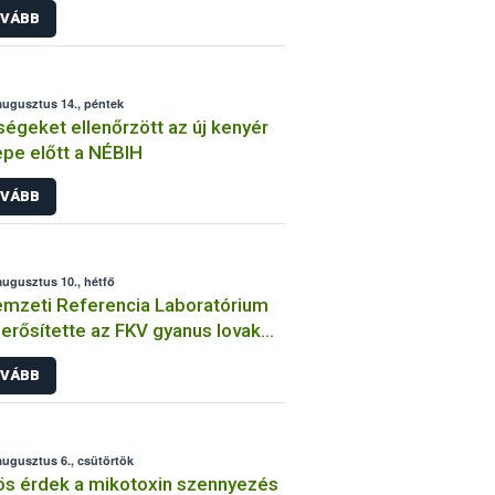
VÁBB
augusztus 14., péntek
égeket ellenőrzött az új kenyér
pe előtt a NÉBIH
VÁBB
augusztus 10., hétfő
mzeti Referencia Laboratórium
rősítette az FKV gyanus lovak
őzöttségét
VÁBB
augusztus 6., csütörtök
s érdek a mikotoxin szennyezés