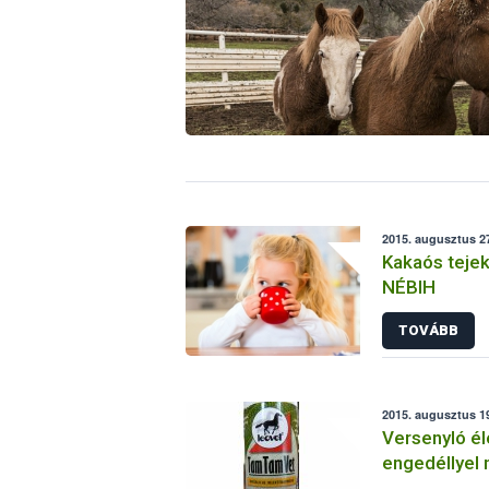
2015. augusztus 27
Kakaós tejeke
NÉBIH
TOVÁBB
2015. augusztus 19
Versenyló él
engedéllyel
készítmény