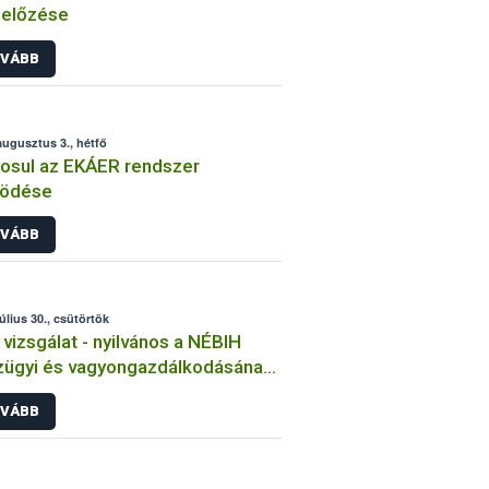
előzése
VÁBB
augusztus 3., hétfő
osul az EKÁER rendszer
ödése
VÁBB
július 30., csütörtök
vizsgálat - nyilvános a NÉBIH
ügyi és vagyongazdálkodásának
nőrzési eredménye
VÁBB