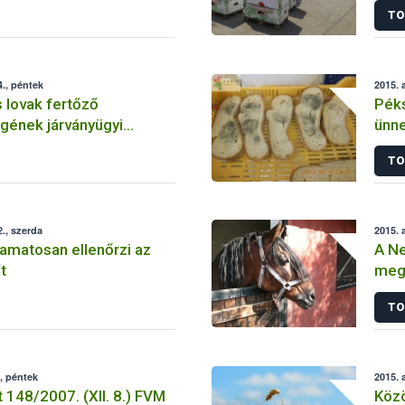
TO
., péntek
2015. 
 lovak fertőző
Péks
gének járványügyi
ünne
2. – 2015. augusztus
TO
., szerda
2015. 
amatosan ellenőrzi az
A Ne
t
mege
fert
TO
, péntek
2015. 
 148/2007. (XII. 8.) FVM
Közö