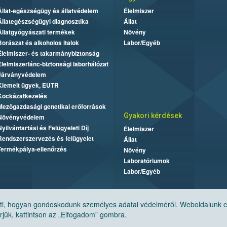
Állat-egészségügy és állatvédelem
Élelmiszer
Állategészségügyi diagnosztika
Állat
Állatgyógyászati termékek
Növény
Borászat és alkoholos italok
Labor/Egyéb
Élelmiszer- és takarmánybiztonság
Élelmiszerlánc-biztonsági laborhálózat
Járványvédelem
Kiemelt ügyek, EUTR
Kockázatkezelés
Mezőgazdasági genetikai erőforrások
Gyakori kérdések
Növényvédelem
Nyilvántartási és Felügyeleti Díj
Élelmiszer
Rendszerszervezés és felügyelet
Állat
Termékpálya-ellenőrzés
Növény
Laboratóriumok
Labor/Egyéb
, hogyan gondoskodunk személyes adatai védelméről. Weboldalunk cook
jük, kattintson az „Elfogadom” gombra.