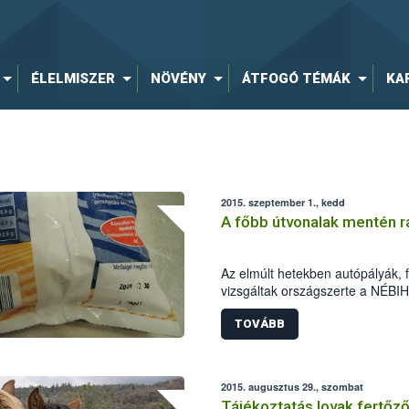
ÉLELMISZER
NÖVÉNY
ÁTFOGÓ TÉMÁK
KA
2015. szeptember 1., kedd
A főbb útvonalak mentén r
Az elmúlt hetekben autópályák, f
vizsgáltak országszerte a NÉBI
munkatársai. A szakemberek az 
tapasztaltak higiéniai problémát 
TOVÁBB
valamint lejárt minőség megőrzési
az M1-es autópálya mellett talá
idejű húsgombócok is „szerepelt
2015. augusztus 29., szombat
Tájékoztatás lovak fertőz