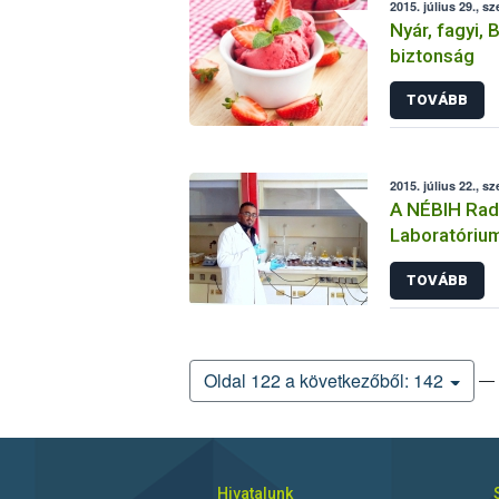
2015. július 29., sz
Nyár, fagyi, 
biztonság
TOVÁBB
2015. július 22., sz
A NÉBIH Radi
Laboratóriu
látogatókat 
TOVÁBB
— 
Oldal 122 a következőből: 142
Hivatalunk