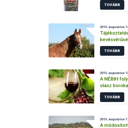
TOVÁBB
2015. augusztus 14
Tájékoztatás
kevésvérűsé
helyzetéről 
TOVÁBB
2015. augusztus 12
A NÉBIH foly
olasz boroka
TOVÁBB
2015. augusztus 7.
A módosított