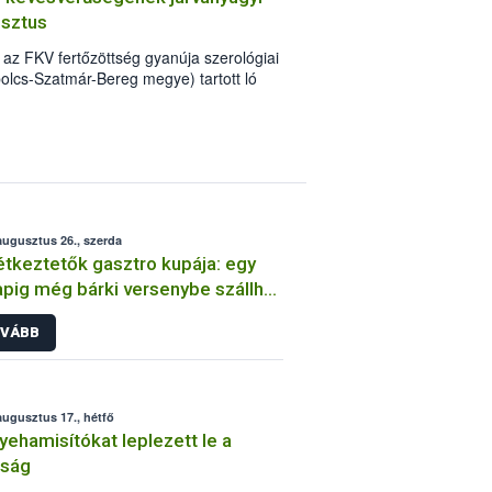
usztus
 az FKV fertőzöttség gyanúja szerológiai
bolcs-Szatmár-Bereg megye) tartott ló
augusztus 26., szerda
tkeztetők gasztro kupája: egy
pig még bárki versenybe szállhat
egjobb konyha” címéért
VÁBB
augusztus 17., hétfő
yehamisítókat leplezett le a
óság