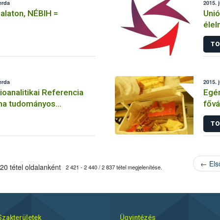
erda
2015. 
Balaton, NÉBIH =
Unió
élel
rias
TO
erda
2015. 
oanalitikai Referencia
Egér
ma tudományos
főv
fogadott Katarból
TO
← Els
20 tétel oldalanként
2 421 - 2 440 / 2 837 tétel megjelenítése.
Szakterületek
Ügyintézés