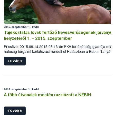
2015. szeptember 1., kedd
Tájékoztatás lovak fertőző kevésvérűségének járványüg
helyzetéről 1. – 2015. szeptember
Frissítve: 2015.09.14.2015.08.13-án FKV fertőzöttség gyanúja miatt
hatóság forgalmi korlátozást rendelt el Halásziban a Babos Tanyán.
lovastanyán lévő ló pozitív eredményének kézhezvételét követően a
intézkedések haladéktalanul megkezdődtek.
TOVÁBB
2015. szeptember 1., kedd
A főbb útvonalak mentén razziázott a NÉBIH
TOVÁBB