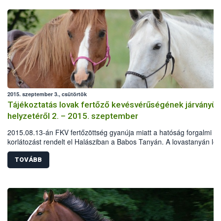
2015. szeptember 3., csütörtök
Tájékoztatás lovak fertőző kevésvérűségének járványüg
helyzetéről 2. – 2015. szeptember
2015.08.13-án FKV fertőzöttség gyanúja miatt a hatóság forgalmi
korlátozást rendelt el Halásziban a Babos Tanyán. A lovastanyán lév
pozitív eredményének kézhezvételét követően az intézkedések
haladéktalanul megkezdődtek.
TOVÁBB