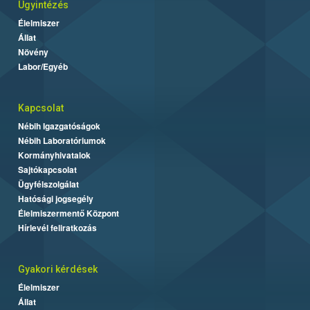
Ügyintézés
Élelmiszer
Állat
Növény
Labor/Egyéb
Kapcsolat
Nébih Igazgatóságok
Nébih Laboratóriumok
Kormányhivatalok
Sajtókapcsolat
Ügyfélszolgálat
Hatósági jogsegély
Élelmiszermentő Központ
Hírlevél feliratkozás
Gyakori kérdések
Élelmiszer
Állat