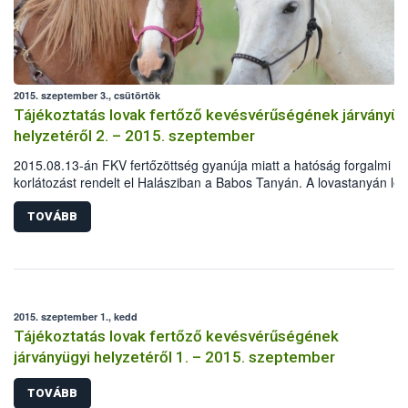
2015. szeptember 3., csütörtök
Tájékoztatás lovak fertőző kevésvérűségének járványüg
helyzetéről 2. – 2015. szeptember
2015.08.13-án FKV fertőzöttség gyanúja miatt a hatóság forgalmi
korlátozást rendelt el Halásziban a Babos Tanyán. A lovastanyán lév
pozitív eredményének kézhezvételét követően az intézkedések
haladéktalanul megkezdődtek.
TOVÁBB
2015. szeptember 1., kedd
Tájékoztatás lovak fertőző kevésvérűségének
járványügyi helyzetéről 1. – 2015. szeptember
TOVÁBB