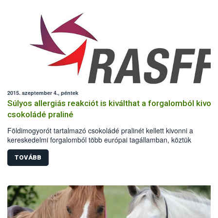
2015. szeptember 4., péntek
Súlyos allergiás reakciót is kiválthat a forgalomból kivon
csokoládé praliné
Földimogyorót tartalmazó csokoládé pralinét kellett kivonni a
kereskedelmi forgalomból több európai tagállamban, köztük
Magyarországon is. A riasztás szeptember 3-án este érkezett az
Európai Unió élelmiszer- és takarmánybiztonsági riasztási rendszer
TOVÁBB
(RASFF).