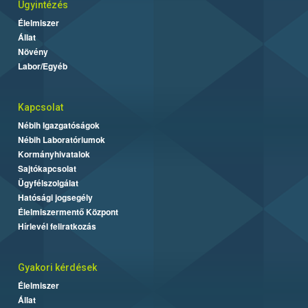
Ügyintézés
Élelmiszer
Állat
Növény
Labor/Egyéb
Kapcsolat
Nébih Igazgatóságok
Nébih Laboratóriumok
Kormányhivatalok
Sajtókapcsolat
Ügyfélszolgálat
Hatósági jogsegély
Élelmiszermentő Központ
Hírlevél feliratkozás
Gyakori kérdések
Élelmiszer
Állat