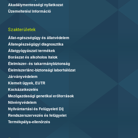
Akadálymentességi nyilatkozat
Üzemeltetési információ
Szakterületek
Állat-egészségügy és állatvédelem
Állategészségügyi diagnosztika
Állatgyógyászati termékek
Borászat és alkoholos italok
Élelmiszer- és takarmánybiztonság
Élelmiszerlánc-biztonsági laborhálózat
Járványvédelem
Kiemelt ügyek, EUTR
Kockázatkezelés
Mezőgazdasági genetikai erőforrások
Növényvédelem
Nyilvántartási és Felügyeleti Díj
Rendszerszervezés és felügyelet
Termékpálya-ellenőrzés