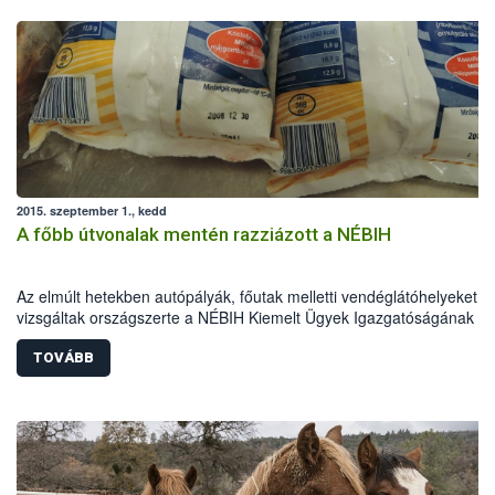
2015. szeptember 1., kedd
A főbb útvonalak mentén razziázott a NÉBIH
Az elmúlt hetekben autópályák, főutak melletti vendéglátóhelyeket
vizsgáltak országszerte a NÉBIH Kiemelt Ügyek Igazgatóságának (K
munkatársai. A szakemberek az ellenőrzések során számos helyszí
tapasztaltak higiéniai problémát és jelöletlen, ismeretlen eredetű,
TOVÁBB
valamint lejárt minőség megőrzési idejű élelmiszereket is találtak. Eg
az M1-es autópálya mellett található étteremben még 2008-as lejára
idejű húsgombócok is „szerepeltek az étlapon”.