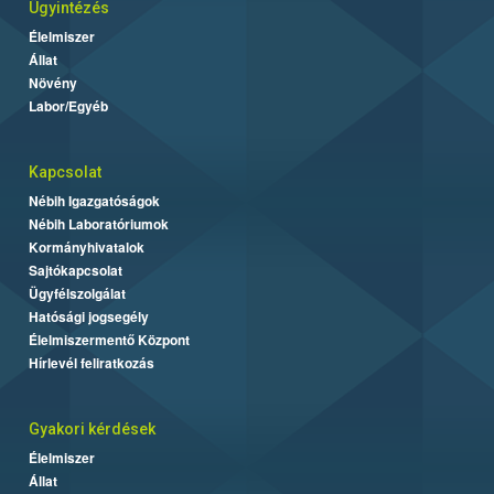
Ügyintézés
Élelmiszer
Állat
Növény
Labor/Egyéb
Kapcsolat
Nébih Igazgatóságok
Nébih Laboratóriumok
Kormányhivatalok
Sajtókapcsolat
Ügyfélszolgálat
Hatósági jogsegély
Élelmiszermentő Központ
Hírlevél feliratkozás
Gyakori kérdések
Élelmiszer
Állat