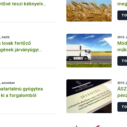
etővé teszi kéknyelv
meg
llami támogatását
TO
, hétfő
2015. 
 lovak fertőző
Mód
gének járványügyi
műk
1. – 2015. augusztus
TO
., szombat
2015. 
atartalmú gyógytea
ÁSZ 
k ki a forgalomból
pénz
elle
TO