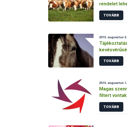
rendelet leh
vakcinázás á
TOVÁBB
2015. augusztus 3.
Tájékoztatás
kevésvérűsé
helyzetéről 
TOVÁBB
2015. augusztus 1
Magas szenn
filtert vonta
TOVÁBB