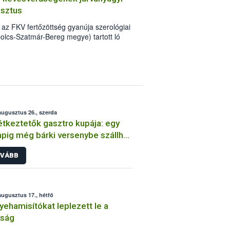
usztus
 az FKV fertőzöttség gyanúja szerológiai
bolcs-Szatmár-Bereg megye) tartott ló
augusztus 26., szerda
tkeztetők gasztro kupája: egy
pig még bárki versenybe szállhat
egjobb konyha” címéért
VÁBB
augusztus 17., hétfő
yehamisítókat leplezett le a
óság