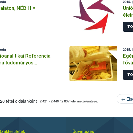
erda
2015. 
Balaton, NÉBIH =
Unió
élel
rias
TO
erda
2015. 
oanalitikai Referencia
Egér
ma tudományos
főv
fogadott Katarból
TO
← Els
20 tétel oldalanként
2 421 - 2 440 / 2 837 tétel megjelenítése.
Szakterületek
Ügyintézés