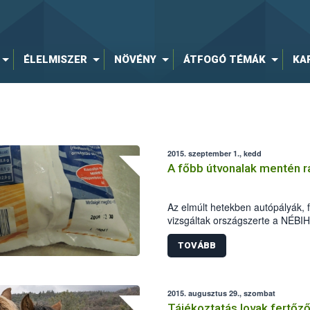
ÉLELMISZER
NÖVÉNY
ÁTFOGÓ TÉMÁK
KA
2015. szeptember 1., kedd
A főbb útvonalak mentén r
Az elmúlt hetekben autópályák, f
vizsgáltak országszerte a NÉBI
munkatársai. A szakemberek az 
tapasztaltak higiéniai problémát 
TOVÁBB
valamint lejárt minőség megőrzési
az M1-es autópálya mellett talá
idejű húsgombócok is „szerepelt
2015. augusztus 29., szombat
Tájékoztatás lovak fertőz