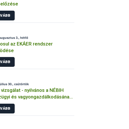
előzése
VÁBB
augusztus 3., hétfő
osul az EKÁER rendszer
ödése
VÁBB
július 30., csütörtök
vizsgálat - nyilvános a NÉBIH
ügyi és vagyongazdálkodásának
nőrzési eredménye
VÁBB