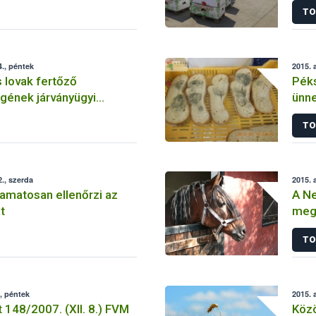
TO
., péntek
2015. 
 lovak fertőző
Péks
gének járványügyi
ünne
2. – 2015. augusztus
TO
., szerda
2015. 
amatosan ellenőrzi az
A Ne
t
mege
fert
TO
, péntek
2015. 
 148/2007. (XII. 8.) FVM
Közö