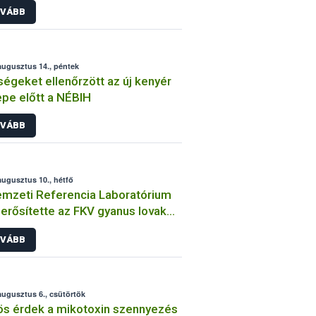
VÁBB
augusztus 14., péntek
égeket ellenőrzött az új kenyér
pe előtt a NÉBIH
VÁBB
augusztus 10., hétfő
mzeti Referencia Laboratórium
rősítette az FKV gyanus lovak
őzöttségét
VÁBB
augusztus 6., csütörtök
s érdek a mikotoxin szennyezés