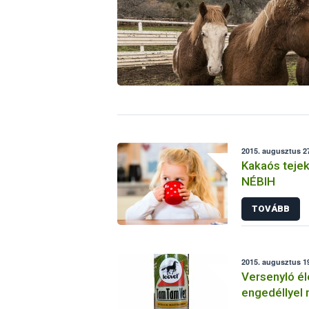
2015. augusztus 27
Kakaós tejeke
NÉBIH
TOVÁBB
2015. augusztus 19
Versenyló él
engedéllyel
készítmény