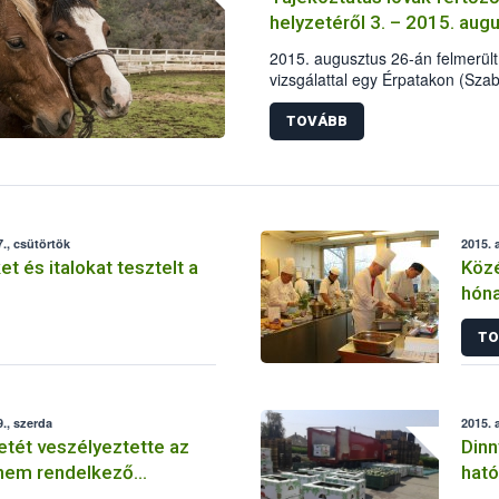
helyzetéről 3. – 2015. aug
2015. augusztus 26-án felmerült
vizsgálattal egy Érpatakon (Sza
esetében.
TOVÁBB
., csütörtök
2015. 
t és italokat tesztelt a
Közé
hóna
a „l
TO
., szerda
2015. 
etét veszélyeztette az
Dinn
 nem rendelkező
hat