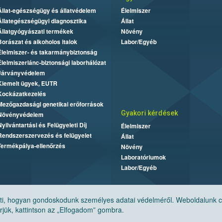
Állat-egészségügy és állatvédelem
Élelmiszer
Állategészségügyi diagnosztika
Állat
Állatgyógyászati termékek
Növény
Borászat és alkoholos italok
Labor/Egyéb
Élelmiszer- és takarmánybiztonság
Élelmiszerlánc-biztonsági laborhálózat
Járványvédelem
Kiemelt ügyek, EUTR
Kockázatkezelés
Mezőgazdasági genetikai erőforrások
Gyakori kérdések
Növényvédelem
Nyilvántartási és Felügyeleti Díj
Élelmiszer
Rendszerszervezés és felügyelet
Állat
Termékpálya-ellenőrzés
Növény
Laboratóriumok
Labor/Egyéb
, hogyan gondoskodunk személyes adatai védelméről. Weboldalunk cook
jük, kattintson az „Elfogadom” gombra.