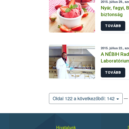
2015. július 29., sz
Nyár, fagyi, 
biztonság
TOVÁBB
2015. július 22., sz
A NÉBIH Radi
Laboratóriu
látogatókat 
TOVÁBB
— 
Oldal 122 a következőből: 142
Hivatalunk