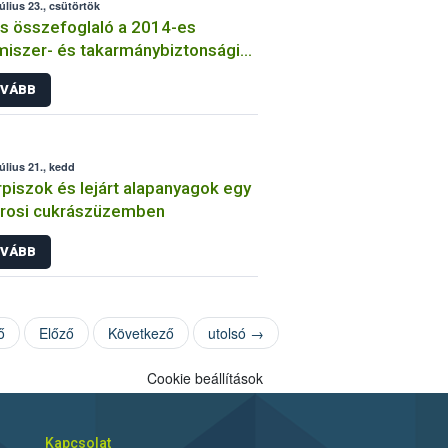
július 23., csütörtök
s összefoglaló a 2014-es
miszer- és takarmánybiztonsági
ztásokról
VÁBB
július 21., kedd
piszok és lejárt alapanyagok egy
árosi cukrászüzemben
VÁBB
ő
Előző
Következő
utolsó →
Cookie beállítások
Kapcsolat