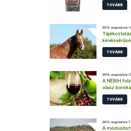
TOVÁBB
2015. augusztus 14
Tájékoztatás
kevésvérűsé
helyzetéről 
TOVÁBB
2015. augusztus 12
A NÉBIH foly
olasz boroka
TOVÁBB
2015. augusztus 7.
A módosított