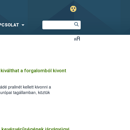
PCSOLAT
 kiválthat a forgalomból kivont
dé pralinét kellett kivonni a
urópai tagállamban, köztük
zeptember 3-án este érkezett az
armánybiztonsági riasztási rendszerén
ő kevésvérűségének járványügyi