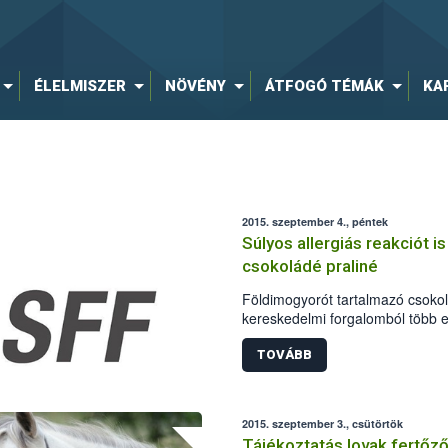
ÉLELMISZER
NÖVÉNY
ÁTFOGÓ TÉMÁK
KA
2015. szeptember 4., péntek
Súlyos allergiás reakciót is
csokoládé praliné
Földimogyorót tartalmazó csokolá
kereskedelmi forgalomból több e
Magyarországon is. A riasztás s
Európai Unió élelmiszer- és tak
TOVÁBB
(RASFF).
2015. szeptember 3., csütörtök
Tájékoztatás lovak fertőz