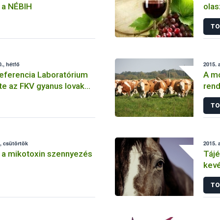
 a NÉBIH
olas
TO
., hétfő
2015. 
eferencia Laboratórium
A mó
e az FKV gyanus lovak
rend
gét
vakc
TO
, csütörtök
2015. 
 a mikotoxin szennyezés
Tájé
kevé
hely
TO