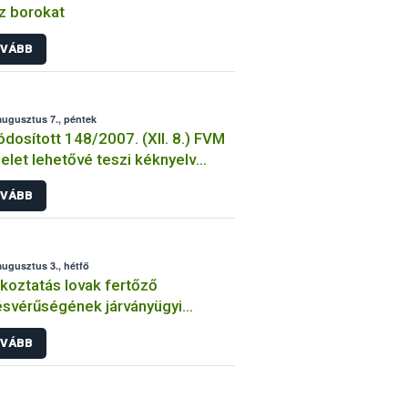
z borokat
VÁBB
augusztus 7., péntek
dosított 148/2007. (XII. 8.) FVM
elet lehetővé teszi kéknyelv
inázás állami támogatását
VÁBB
augusztus 3., hétfő
koztatás lovak fertőző
svérűségének járványügyi
zetéről 1. – 2015. augusztus
VÁBB