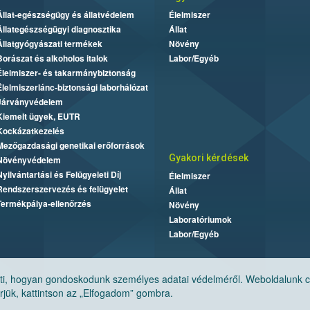
Állat-egészségügy és állatvédelem
Élelmiszer
Állategészségügyi diagnosztika
Állat
Állatgyógyászati termékek
Növény
Borászat és alkoholos italok
Labor/Egyéb
Élelmiszer- és takarmánybiztonság
Élelmiszerlánc-biztonsági laborhálózat
Járványvédelem
Kiemelt ügyek, EUTR
Kockázatkezelés
Mezőgazdasági genetikai erőforrások
Gyakori kérdések
Növényvédelem
Nyilvántartási és Felügyeleti Díj
Élelmiszer
Rendszerszervezés és felügyelet
Állat
Termékpálya-ellenőrzés
Növény
Laboratóriumok
Labor/Egyéb
, hogyan gondoskodunk személyes adatai védelméről. Weboldalunk cook
jük, kattintson az „Elfogadom” gombra.