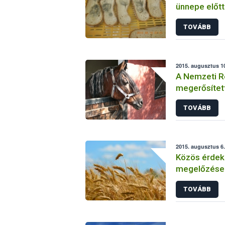
ünnepe előtt
TOVÁBB
2015. augusztus 10
A Nemzeti R
megerősített
fertőzöttsé
TOVÁBB
2015. augusztus 6.
Közös érdek
megelőzése
TOVÁBB