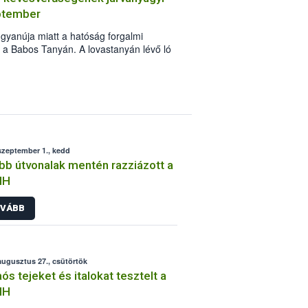
eptember
gyanúja miatt a hatóság forgalmi
n a Babos Tanyán. A lovastanyán lévő ló
elét követően az intézkedések
szeptember 1., kedd
bb útvonalak mentén razziázott a
IH
VÁBB
augusztus 27., csütörtök
ós tejeket és italokat tesztelt a
IH