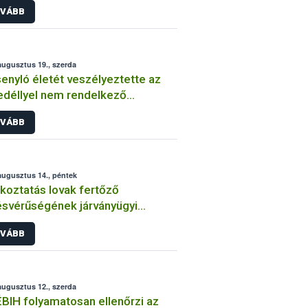
VÁBB
augusztus 19., szerda
enyló életét veszélyeztette az
déllyel nem rendelkező
zítmény
VÁBB
augusztus 14., péntek
koztatás lovak fertőző
svérűségének járványügyi
zetéről 2. – 2015. augusztus
VÁBB
augusztus 12., szerda
BIH folyamatosan ellenőrzi az