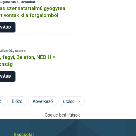
augusztus 1., szombat
s szennatartalmú gyógytea
ert vontak ki a forgalomból
VÁBB
úlius 29., szerda
, fagyi, Balaton, NÉBIH =
onság
VÁBB
ő
Előző
Következő
utolsó →
Cookie beállítások
Kapcsolat