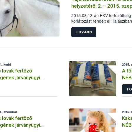
helyzetéről 2. – 2015. sz
2015.08.13-án FKV fertőzöttség 
korlátozást rendelt el Halásziba
pozitív eredményének kézhezvét
haladéktalanul megkezdődtek.
TOVÁBB
., kedd
2015. 
 lovak fertőző
A fő
gének járványügyi
NÉB
1. – 2015. szeptember
TO
9., szombat
2015. 
 lovak fertőző
Kaka
gének járványügyi
NÉB
3. – 2015. augusztus