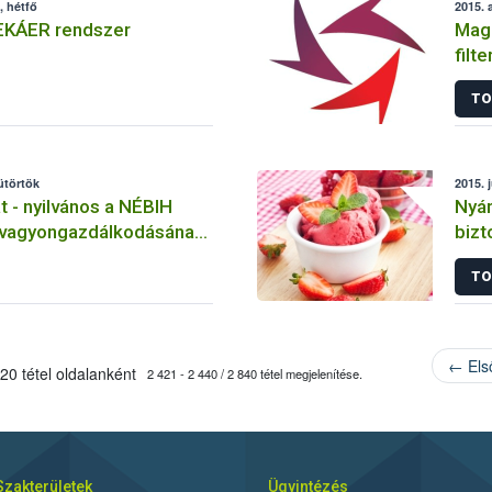
, hétfő
2015. 
EKÁER rendszer
Maga
filt
TO
sütörtök
2015. j
t - nyilvános a NÉBIH
Nyár
 vagyongazdálkodásának
bizt
 eredménye
TO
← Els
20 tétel oldalanként
2 421 - 2 440 / 2 840 tétel megjelenítése.
Szakterületek
Ügyintézés