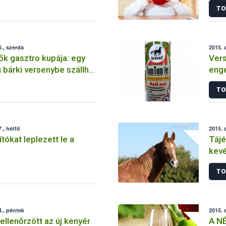
TO
., szerda
2015. 
k gasztro kupája: egy
Vers
bárki versenybe szállhat
enge
onyha” címéért
kés
TO
., hétfő
2015. 
tókat leplezett le a
Tájé
kevé
hely
TO
., péntek
2015. 
llenőrzött az új kenyér
A NÉ