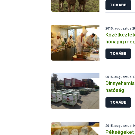
TOVÁBB
2015. augusztus 26
Közétkeztető
hónapig még 
a „legjobb k
TOVÁBB
2015. augusztus 17
Dinnyehamisí
hatóság
TOVÁBB
2015. augusztus 14
Pékségeket e