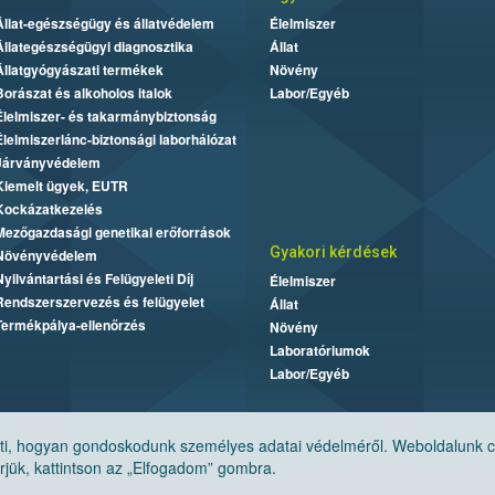
Állat-egészségügy és állatvédelem
Élelmiszer
Állategészségügyi diagnosztika
Állat
Állatgyógyászati termékek
Növény
Borászat és alkoholos italok
Labor/Egyéb
Élelmiszer- és takarmánybiztonság
Élelmiszerlánc-biztonsági laborhálózat
Járványvédelem
Kiemelt ügyek, EUTR
Kockázatkezelés
Mezőgazdasági genetikai erőforrások
Gyakori kérdések
Növényvédelem
Nyilvántartási és Felügyeleti Díj
Élelmiszer
Rendszerszervezés és felügyelet
Állat
Termékpálya-ellenőrzés
Növény
Laboratóriumok
Labor/Egyéb
, hogyan gondoskodunk személyes adatai védelméről. Weboldalunk cook
jük, kattintson az „Elfogadom” gombra.