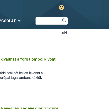
PCSOLAT
 kiválthat a forgalomból kivont
dé pralinét kellett kivonni a
urópai tagállamban, köztük
zeptember 3-án este érkezett az
armánybiztonsági riasztási rendszerén
ő kevésvérűségének járványügyi