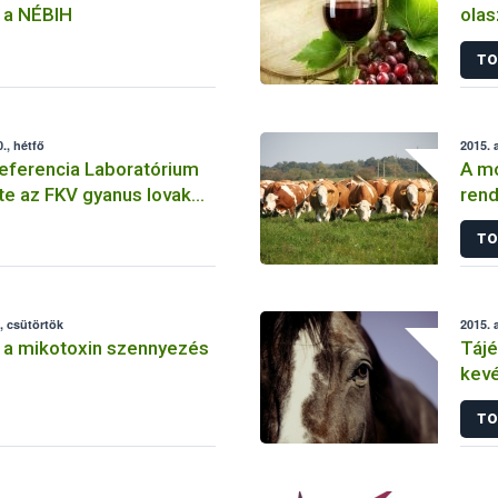
 a NÉBIH
olas
TO
., hétfő
2015. 
eferencia Laboratórium
A mó
e az FKV gyanus lovak
rend
gét
vakc
TO
, csütörtök
2015. 
 a mikotoxin szennyezés
Tájé
kevé
hely
TO