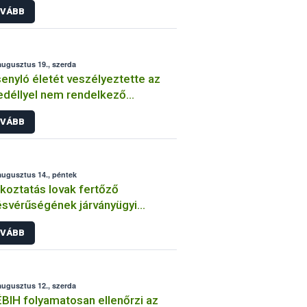
VÁBB
augusztus 19., szerda
enyló életét veszélyeztette az
déllyel nem rendelkező
zítmény
VÁBB
augusztus 14., péntek
koztatás lovak fertőző
svérűségének járványügyi
zetéről 2. – 2015. augusztus
VÁBB
augusztus 12., szerda
BIH folyamatosan ellenőrzi az