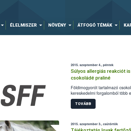
ÉLELMISZER
NÖVÉNY
ÁTFOGÓ TÉMÁK
KA
2015. szeptember 4., péntek
Súlyos allergiás reakciót is
csokoládé praliné
Földimogyorót tartalmazó csokolá
kereskedelmi forgalomból több e
Magyarországon is. A riasztás s
Európai Unió élelmiszer- és tak
TOVÁBB
(RASFF).
2015. szeptember 3., csütörtök
Tájékoztatás lovak fertőz