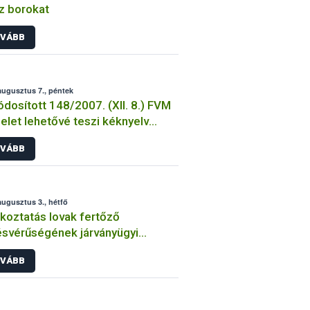
z borokat
VÁBB
augusztus 7., péntek
dosított 148/2007. (XII. 8.) FVM
elet lehetővé teszi kéknyelv
inázás állami támogatását
VÁBB
augusztus 3., hétfő
koztatás lovak fertőző
svérűségének járványügyi
zetéről 1. – 2015. augusztus
VÁBB