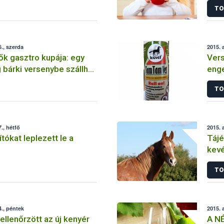
TO
., szerda
2015. 
k gasztro kupája: egy
Vers
bárki versenybe szállhat
enge
onyha” címéért
kés
TO
., hétfő
2015. 
tókat leplezett le a
Tájé
kevé
hely
TO
., péntek
2015. 
llenőrzött az új kenyér
A NÉ