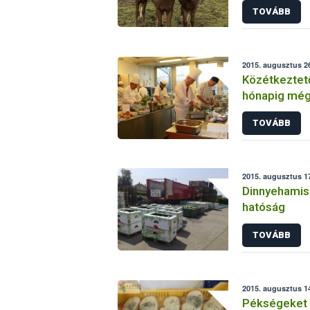
TOVÁBB
2015. augusztus 26
Közétkeztető
hónapig még 
a „legjobb k
TOVÁBB
2015. augusztus 17
Dinnyehamisí
hatóság
TOVÁBB
2015. augusztus 14
Pékségeket e