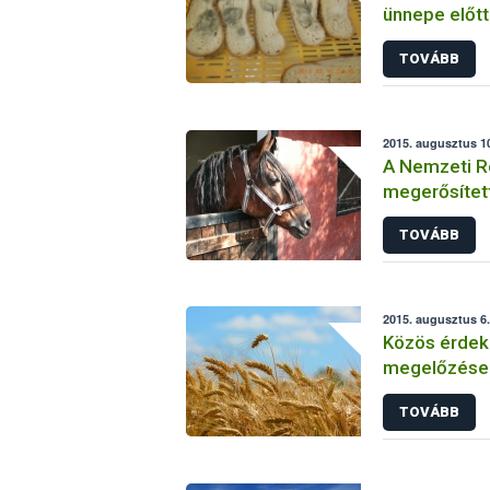
ünnepe előtt
TOVÁBB
2015. augusztus 10
A Nemzeti R
megerősített
fertőzöttsé
TOVÁBB
2015. augusztus 6.
Közös érdek
megelőzése
TOVÁBB