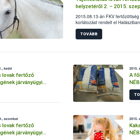
helyzetéről 2. – 2015. sz
2015.08.13-án FKV fertőzöttség 
korlátozást rendelt el Halásziba
pozitív eredményének kézhezvét
haladéktalanul megkezdődtek.
TOVÁBB
., kedd
2015. 
 lovak fertőző
A fő
gének járványügyi
NÉB
1. – 2015. szeptember
TO
9., szombat
2015. 
 lovak fertőző
Kaka
gének járványügyi
NÉB
3. – 2015. augusztus