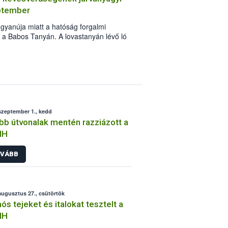
eptember
gyanúja miatt a hatóság forgalmi
n a Babos Tanyán. A lovastanyán lévő ló
elét követően az intézkedések
szeptember 1., kedd
bb útvonalak mentén razziázott a
IH
VÁBB
augusztus 27., csütörtök
ós tejeket és italokat tesztelt a
IH