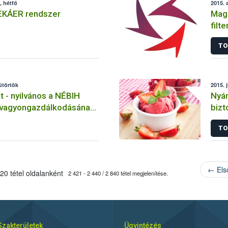
, hétfő
2015. 
EKÁER rendszer
Maga
filt
TO
sütörtök
2015. j
t - nyilvános a NÉBIH
Nyár
 vagyongazdálkodásának
bizt
 eredménye
TO
← Els
20 tétel oldalanként
2 421 - 2 440 / 2 840 tétel megjelenítése.
Szakterületek
Ügyintézés