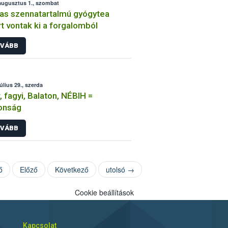
augusztus 1., szombat
s szennatartalmú gyógytea
ert vontak ki a forgalomból
VÁBB
úlius 29., szerda
, fagyi, Balaton, NÉBIH =
onság
VÁBB
ő
Előző
Következő
utolsó →
Cookie beállítások
Kapcsolat