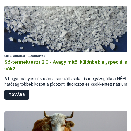
2015. október 1., csütörtök
Só-termékteszt 2.0 - Avagy mitől különbek a „speciális”
sók?
A hagyományos sók után a speciális sókat is megvizsgálta a NÉBIH.
hatóság többek között a jódozott, fluorozott és csökkentett nátrium-
tartalmú termékeket vizsgálta elsősorban laboratóriumi és érzékszer
paraméterek, jelölési előírások alapján. A vizsgálat eredményeként 
TOVÁBB
termékből 40-nél indult hatósági eljárás: 32 esetben figyelmeztetés
részesültek az élelmiszer-vállalkozók, további 8 terméknél összesen
mintegy fél millió forint bírságot szabtak ki a szakemberek. Több téte
kereskedelmi forgalomból is ki kellett vonni.