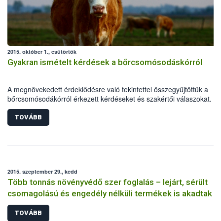
2015. október 1., csütörtök
Gyakran ismételt kérdések a bőrcsomósodáskórról
A megnövekedett érdeklődésre való tekintettel összegyűjtöttük a
bőrcsomósodákórról érkezett kérdéseket és szakértői válaszokat.
TOVÁBB
2015. szeptember 29., kedd
Több tonnás növényvédő szer foglalás – lejárt, sérült
csomagolású és engedély nélküli termékek is akadtak
TOVÁBB