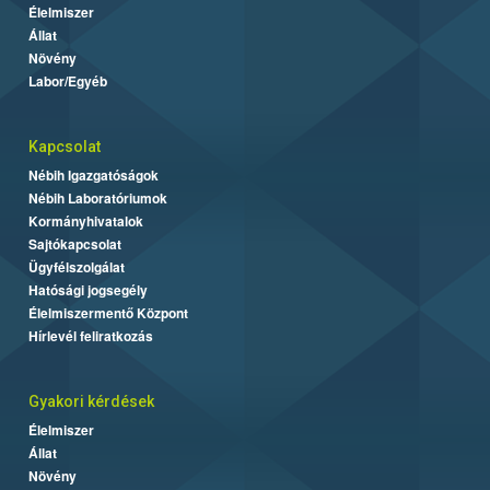
Élelmiszer
Állat
Növény
Labor/Egyéb
Kapcsolat
Nébih Igazgatóságok
Nébih Laboratóriumok
Kormányhivatalok
Sajtókapcsolat
Ügyfélszolgálat
Hatósági jogsegély
Élelmiszermentő Központ
Hírlevél feliratkozás
Gyakori kérdések
Élelmiszer
Állat
Növény