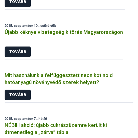
TOVÁBB
2015. szeptember 10., csütörtök
Újabb kéknyelv betegség kitörés Magyarországon
TOVÁBB
Mit használunk a felfüggesztett neonikotinoid
hatóanyagú növényvédő szerek helyett?
TOVÁBB
2015. szeptember 7., hétfő
NÉBIH akció: újabb cukrászüzemre került ki
átmenetileg a „zárva” tábla