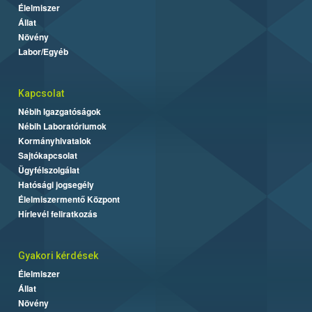
Élelmiszer
Állat
Növény
Labor/Egyéb
Kapcsolat
Nébih Igazgatóságok
Nébih Laboratóriumok
Kormányhivatalok
Sajtókapcsolat
Ügyfélszolgálat
Hatósági jogsegély
Élelmiszermentő Központ
Hírlevél feliratkozás
Gyakori kérdések
Élelmiszer
Állat
Növény