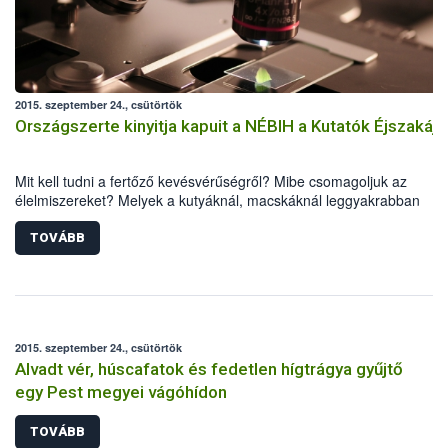
2015. szeptember 24., csütörtök
Országszerte kinyitja kapuit a NÉBIH a Kutatók Éjszakájá
Mit kell tudni a fertőző kevésvérűségről? Mibe csomagoljuk az
élelmiszereket? Melyek a kutyáknál, macskáknál leggyakrabban
előforduló mérgezések? Megannyi érdekes kérdés, amire az érdekl
választ kaphatnak a NÉBIH szakembereitől szeptember 25-én, a Kut
TOVÁBB
Éjszakáján.
2015. szeptember 24., csütörtök
Alvadt vér, húscafatok és fedetlen hígtrágya gyűjtő
egy Pest megyei vágóhídon
TOVÁBB