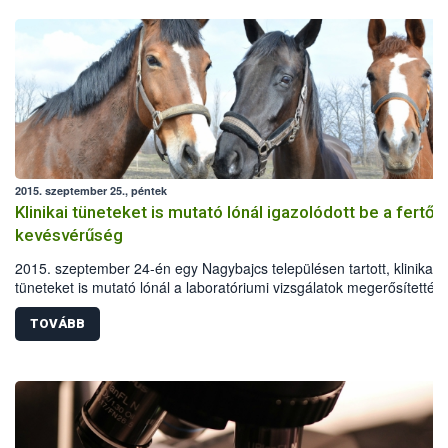
2015. szeptember 25., péntek
Klinikai tüneteket is mutató lónál igazolódott be a fertőz
kevésvérűség
2015. szeptember 24-én egy Nagybajcs településen tartott, klinikai
tüneteket is mutató lónál a laboratóriumi vizsgálatok megerősítették 
fertőző kevésvérűséget. A járványügyi nyomozás feltárta, hogy a
jelenlegi megbetegedés nincs kapcsolatban a korábbi fertőző
TOVÁBB
kevésvérűség esetekkel. Az állategészségügyi hatóság a telep körüli
kilométeres körben elrendelte valamennyi fogékony állat vizsgálatát.