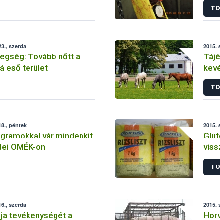
TO
3., szerda
2015. 
egség: Tovább nőtt a
Tájé
á eső terület
kevé
hely
TO
8., péntek
2015. 
gramokkal vár mindenkit
Glut
idei OMÉK-on
viss
TO
6., szerda
2015. 
ja tevékenységét a
Horv