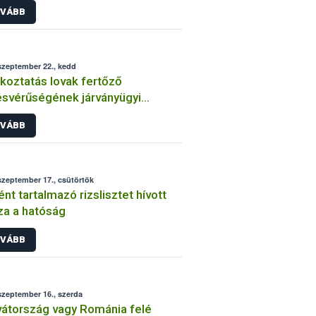
VÁBB
szeptember 22., kedd
koztatás lovak fertőző
svérűségének járványügyi
zetéről 3. – 2015. szeptember
VÁBB
szeptember 17., csütörtök
ént tartalmazó rizslisztet hívott
za a hatóság
VÁBB
szeptember 16., szerda
átország vagy Románia felé