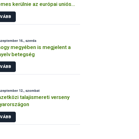
mes kerülnie az európai uniós
ron be- és kilépő
VÁBB
lítmányoknak
szeptember 16., szerda
ogy megyében is megjelent a
yelv betegség
VÁBB
szeptember 12., szombat
etközi talajismereti verseny
yarországon
VÁBB