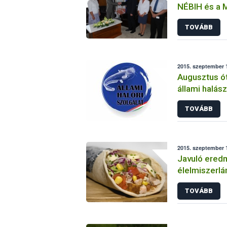
NÉBIH és a 
Szövetsége
TOVÁBB
2015. szeptember 1
Augusztus ót
állami halász
TOVÁBB
2015. szeptember 1
Javuló eredm
élelmiszerlá
TOVÁBB