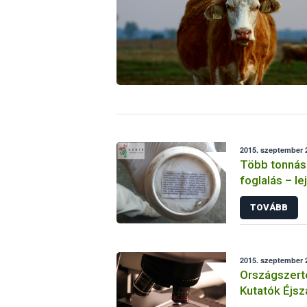
2015. szeptember 2
Több tonnás
foglalás – le
és engedély 
TOVÁBB
akadtak
2015. szeptember 2
Országszerte
Kutatók Éjsz