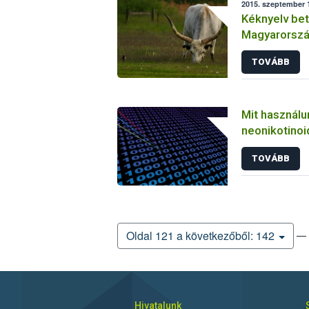
2015. szeptember 1
Kéknyelv bet
Magyarorszá
TOVÁBB
Mit használu
neonikotino
szerek helye
TOVÁBB
— 
Oldal 121 a következőből: 142
Hivatalunk