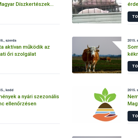
Magyar Díszkertészek
érde
hatá
TO
szál
6., szerda
2015. 
a aktívan működik az
Som
ati őri szolgálat
kékn
TO
5., kedd
2015. 
ények a nyári szezonális
Nemz
nc ellenőrzésen
Mag
TO