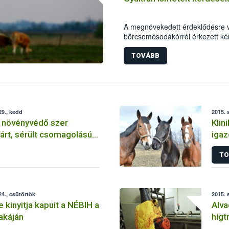
A megnövekedett érdeklődésre va
bőrcsomósodákórról érkezett kér
TOVÁBB
9., kedd
2015. 
 növényvédő szer
Klin
járt, sérült csomagolású
igaz
nélküli termékek is
kev
TO
4., csütörtök
2015. 
 kinyitja kapuit a NÉBIH a
Alva
akáján
hígt
vág