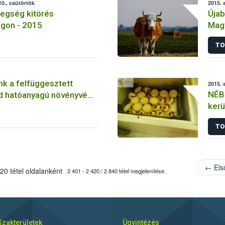
0., csütörtök
2015. 
egség kitörés
Újab
gon - 2015
Mag
TO
nk a felfüggesztett
2015. 
NÉBI
id hatóanyagú növényvédő
kerü
tt?
TO
← Els
20 tétel oldalanként
2 401 - 2 420 / 2 840 tétel megjelenítése.
Szakterületek
Ügyintézés