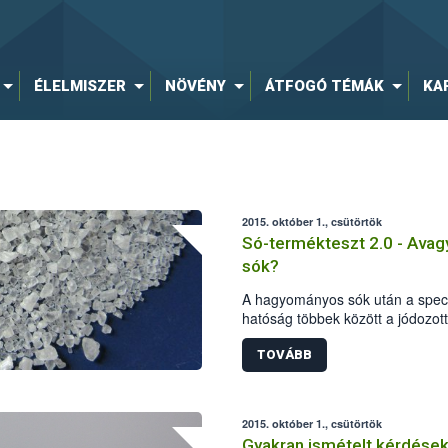
ÉLELMISZER
NÖVÉNY
ÁTFOGÓ TÉMÁK
KA
2015. október 1., csütörtök
Só-termékteszt 2.0 - Avagy
sók?
A hagyományos sók után a speciá
hatóság többek között a jódozott,
tartalmú termékeket vizsgálta el
paraméterek, jelölési előírások 
TOVÁBB
termékből 40-nél indult hatósági
részesültek az élelmiszer-vállal
mintegy fél millió forint bírságo
2015. október 1., csütörtök
kereskedelmi forgalomból is ki ke
Gyakran ismételt kérdése