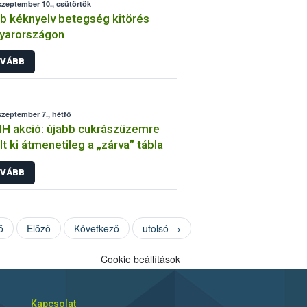
szeptember 10., csütörtök
b kéknyelv betegség kitörés
yarországon
VÁBB
szeptember 7., hétfő
H akció: újabb cukrászüzemre
lt ki átmenetileg a „zárva” tábla
VÁBB
ő
Előző
Következő
utolsó →
Cookie beállítások
Kapcsolat