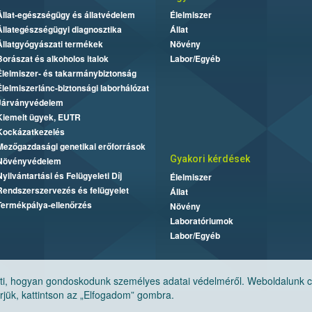
Állat-egészségügy és állatvédelem
Élelmiszer
Állategészségügyi diagnosztika
Állat
Állatgyógyászati termékek
Növény
Borászat és alkoholos italok
Labor/Egyéb
Élelmiszer- és takarmánybiztonság
Élelmiszerlánc-biztonsági laborhálózat
Járványvédelem
Kiemelt ügyek, EUTR
Kockázatkezelés
Mezőgazdasági genetikai erőforrások
Gyakori kérdések
Növényvédelem
Nyilvántartási és Felügyeleti Díj
Élelmiszer
Rendszerszervezés és felügyelet
Állat
Termékpálya-ellenőrzés
Növény
Laboratóriumok
Labor/Egyéb
, hogyan gondoskodunk személyes adatai védelméről. Weboldalunk cook
jük, kattintson az „Elfogadom” gombra.