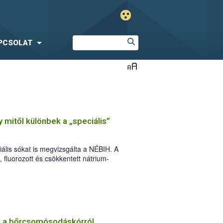
PCSOLAT
 mitől különbek a „speciális”
lis sókat is megvizsgálta a NÉBIH. A
 fluorozott és csökkentett nátrium-
sősorban laboratóriumi és érzékszervi
alapján. A vizsgálat eredményeként 45
 eljárás: 32 esetben figyelmeztetésben
kozók, további 8 terméknél összesen
t szabtak ki a szakemberek. Több tételt a
llett vonni.
k a bőrcsomósodáskórról