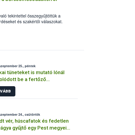
ló tekintettel összegyűjtöttük a
déseket és szakértői válaszokat.
szeptember 25., péntek
ikai tüneteket is mutató lónál
olódott be a fertőző
ésvérűség
VÁBB
szeptember 24., csütörtök
dt vér, húscafatok és fedetlen
rágya gyűjtő egy Pest megyei
óhídon