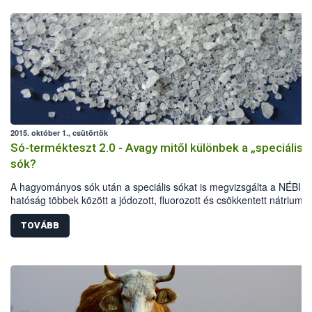
2015. október 1., csütörtök
Só-termékteszt 2.0 - Avagy mitől különbek a „speciális”
sók?
A hagyományos sók után a speciális sókat is megvizsgálta a NÉBIH.
hatóság többek között a jódozott, fluorozott és csökkentett nátrium-
tartalmú termékeket vizsgálta elsősorban laboratóriumi és érzékszer
paraméterek, jelölési előírások alapján. A vizsgálat eredményeként 
TOVÁBB
termékből 40-nél indult hatósági eljárás: 32 esetben figyelmeztetés
részesültek az élelmiszer-vállalkozók, további 8 terméknél összesen
mintegy fél millió forint bírságot szabtak ki a szakemberek. Több téte
kereskedelmi forgalomból is ki kellett vonni.