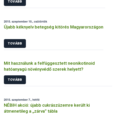
TOVÁBB
2015. szeptember 10., csütörtök
Újabb kéknyelv betegség kitörés Magyarországon
TOVÁBB
Mit használunk a felfüggesztett neonikotinoid
hatóanyagú növényvédő szerek helyett?
TOVÁBB
2015. szeptember 7., hétfő
NÉBIH akció: újabb cukrászüzemre került ki
átmenetileg a „zárva” tábla