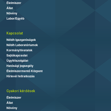
Élelmiszer
Állat
Növény
Labor/Egyéb
Kapcsolat
Nébih Igazgatóságok
Nébih Laboratóriumok
Kormányhivatalok
Sajtókapcsolat
Ügyfélszolgálat
Hatósági jogsegély
Élelmiszermentő Központ
Hírlevél feliratkozás
Gyakori kérdések
Élelmiszer
Állat
Növény