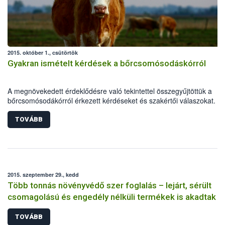
2015. október 1., csütörtök
Gyakran ismételt kérdések a bőrcsomósodáskórról
A megnövekedett érdeklődésre való tekintettel összegyűjtöttük a
bőrcsomósodákórról érkezett kérdéseket és szakértői válaszokat.
TOVÁBB
2015. szeptember 29., kedd
Több tonnás növényvédő szer foglalás – lejárt, sérült
csomagolású és engedély nélküli termékek is akadtak
TOVÁBB