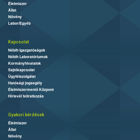
Élelmiszer
Állat
Növény
Labor/Egyéb
Kapcsolat
Nébih Igazgatóságok
Nébih Laboratóriumok
Kormányhivatalok
Sajtókapcsolat
Ügyfélszolgálat
Hatósági jogsegély
Élelmiszermentő Központ
Hírlevél feliratkozás
Gyakori kérdések
Élelmiszer
Állat
Növény