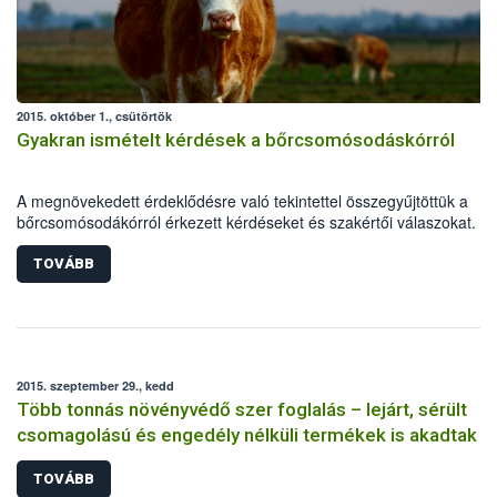
2015. október 1., csütörtök
Gyakran ismételt kérdések a bőrcsomósodáskórról
A megnövekedett érdeklődésre való tekintettel összegyűjtöttük a
bőrcsomósodákórról érkezett kérdéseket és szakértői válaszokat.
TOVÁBB
2015. szeptember 29., kedd
Több tonnás növényvédő szer foglalás – lejárt, sérült
csomagolású és engedély nélküli termékek is akadtak
TOVÁBB