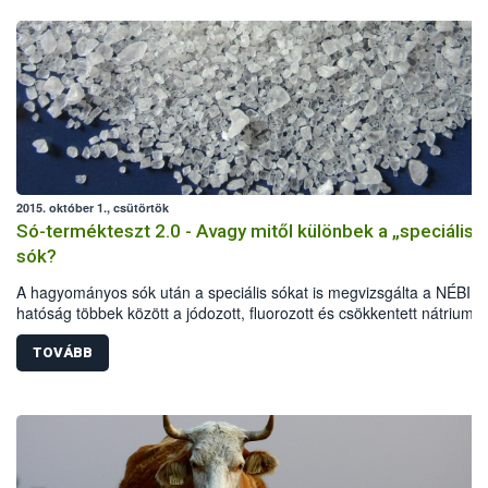
2015. október 1., csütörtök
Só-termékteszt 2.0 - Avagy mitől különbek a „speciális”
sók?
A hagyományos sók után a speciális sókat is megvizsgálta a NÉBIH.
hatóság többek között a jódozott, fluorozott és csökkentett nátrium-
tartalmú termékeket vizsgálta elsősorban laboratóriumi és érzékszer
paraméterek, jelölési előírások alapján. A vizsgálat eredményeként 
TOVÁBB
termékből 40-nél indult hatósági eljárás: 32 esetben figyelmeztetés
részesültek az élelmiszer-vállalkozók, további 8 terméknél összesen
mintegy fél millió forint bírságot szabtak ki a szakemberek. Több téte
kereskedelmi forgalomból is ki kellett vonni.