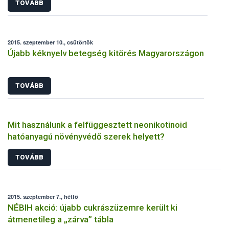
TOVÁBB
2015. szeptember 10., csütörtök
Újabb kéknyelv betegség kitörés Magyarországon
TOVÁBB
Mit használunk a felfüggesztett neonikotinoid
hatóanyagú növényvédő szerek helyett?
TOVÁBB
2015. szeptember 7., hétfő
NÉBIH akció: újabb cukrászüzemre került ki
átmenetileg a „zárva” tábla