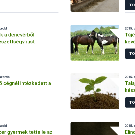
TO
 kedd
2015. 
k a denevérből
Tájé
eszettségvírust
kevé
hely
TO
 szerda
2015. 
 cégnél intézkedett a
Tala
kész
for
TO
 kedd
2015. 
er gyermek tette le az
Elin