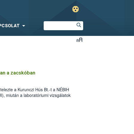
PCSOLAT
van a zacskóban
telezte a Kurunczi Hús Bt.-t a NÉBIH
), miután a laboratóriumi vizsgálatok
egjelöléssel kacsamájat forgalmaztak. A
sa és a hazai baromfiágazat védelme
zsgálta az elmúlt időszakban a
at. Ennek eredményeként került most
 2 tonna, mintegy 10 millió forint értékű