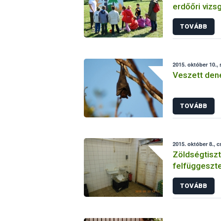
erdőőri vizs
TOVÁBB
2015. október 10.,
Veszett dene
TOVÁBB
2015. október 8., 
Zöldségtiszt
felfüggeszte
TOVÁBB