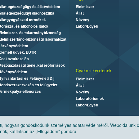
Állat-egészségügy és állatvédelem
Élelmiszer
Állategészségügyi diagnosztika
Állat
Állatgyógyászati termékek
Növény
Borászat és alkoholos italok
Labor/Egyéb
Élelmiszer- és takarmánybiztonság
Élelmiszerlánc-biztonsági laborhálózat
Járványvédelem
Kiemelt ügyek, EUTR
Kockázatkezelés
Mezőgazdasági genetikai erőforrások
Gyakori kérdések
Növényvédelem
Nyilvántartási és Felügyeleti Díj
Élelmiszer
Rendszerszervezés és felügyelet
Állat
Termékpálya-ellenőrzés
Növény
Laboratóriumok
Labor/Egyéb
, hogyan gondoskodunk személyes adatai védelméről. Weboldalunk cook
jük, kattintson az „Elfogadom” gombra.