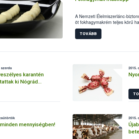
A Nemzeti Élelmiszerlánc-bizton
öt fokhagymakrém teljes körű hat
Szupermenta terméktesztje során
paramétereken túl a jelölésekre i
TOVÁBB
munkatársai.
 szerda
2015. 
veszélyes karantén
Nyo
tattak ki Nógrád
TO
 csütörtök
2015. 
minden mennyiségben!
Újab
bet