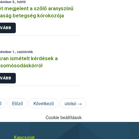
október 5., hétfő
t megjelent a szőlő aranyszínű
aság betegség kórokozója
VÁBB
október 1., csütörtök
ran ismételt kérdések a
csomósodáskórról
VÁBB
ő
Előző
Következő
utolsó →
Cookie beállítások
Kapcsolat