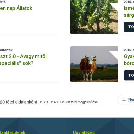
étfő
2015. 
en nap Állatok
Ismé
sárg
TO
csütörtök
2015. 
zt 2.0 - Avagy mitől
Gyak
speciális” sók?
bőr
TO
← Els
20 tétel oldalanként
2 381 - 2 400 / 2 838 tétel megjelenítése.
Szakterületek
Ügyintézés