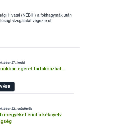
sági Hivatal (NÉBIH) a fokhagymák után
ósági vizsgálatát végezte el
. A minőségi és biztonsági
s külön figyelmet fordítottak a hivatal
október 27., kedd
mokban egeret tartalmazhat…
VÁBB
október 22., csütörtök
b megyéket érint a kéknyelv
egség