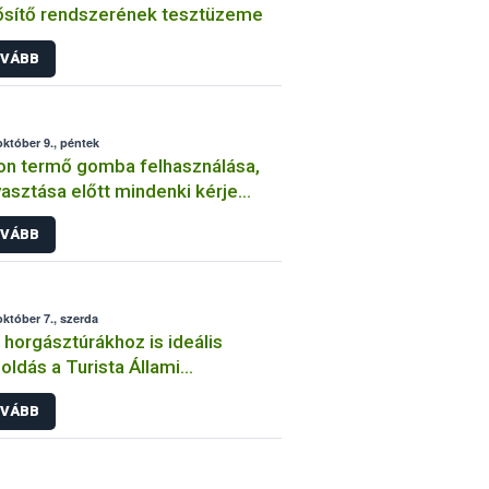
sítő rendszerének tesztüzeme
VÁBB
október 9., péntek
n termő gomba felhasználása,
asztása előtt mindenki kérje
ellenőr vizsgálatát!
VÁBB
október 7., szerda
 horgásztúrákhoz is ideális
ldás a Turista Állami
gászjegy
VÁBB