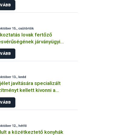
VÁBB
október 15., csütörtök
koztatás lovak fertőző
svérűségének járványügyi
zetéről – 2015. október
VÁBB
október 13., kedd
jélet javítására specializált
ítményt kellett kivonni a
galomból
VÁBB
október 12., hétfő
dult a közétkeztető konyhák