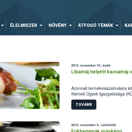
ÉLELMISZER
NÖVÉNY
ÁTFOGÓ TÉMÁK
KA
2015. november 10., kedd
Libamáj helyett kacsamáj 
Azonnali termékvisszahívásra kö
Kiemelt Ügyek Igazgatósága (KÜI
bebizonyították, hogy libamáj m
vásárlók csalástól való megóvá
TOVÁBB
érdekében a NÉBIH fokozottan vi
fagyasztott libamáj forgalmazók
forgalmi korlátozás alá több mint
2015. november 5., csütörtök
hamisított termék.
Fokhagymák másképp