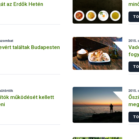
gát az Erdők Hetén
minő
TO
 szombat
2015. 
vért találtak Budapesten
Vado
fogy
szak
TO
csütörtök
2015. 
ítók működését kellett
Őszi
ni
mego
Hor
TO