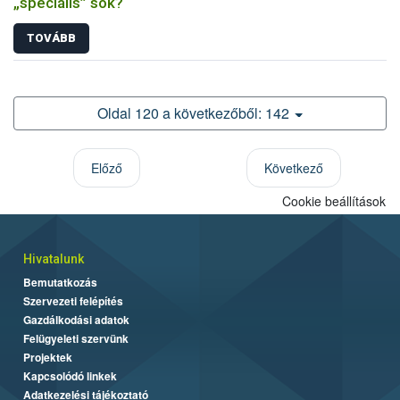
„speciális” sók?
TOVÁBB
Oldal 120 a következőből: 142
Előző
Következő
Cookie beállítások
Hivatalunk
Bemutatkozás
Szervezeti felépítés
Gazdálkodási adatok
Felügyeleti szervünk
Projektek
Kapcsolódó linkek
Adatkezelési tájékoztató