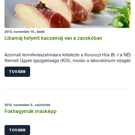
2015. november 10., kedd
Libamáj helyett kacsamáj van a zacskóban
Azonnali termékvisszahívásra kötelezte a Kurunczi Hús Bt.-t a NÉBI
Kiemelt Ügyek Igazgatósága (KÜI), miután a laboratóriumi vizsgálat
bebizonyították, hogy libamáj megjelöléssel kacsamájat forgalmazta
vásárlók csalástól való megóvása és a hazai baromfiágazat védelm
TOVÁBB
érdekében a NÉBIH fokozottan vizsgálta az elmúlt időszakban a
fagyasztott libamáj forgalmazókat. Ennek eredményeként került mos
forgalmi korlátozás alá több mint 2 tonna, mintegy 10 millió forint ér
hamisított termék.
2015. november 5., csütörtök
Fokhagymák másképp
TOVÁBB