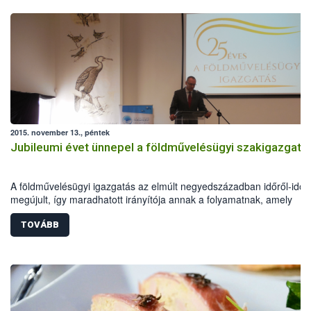
2015. november 13., péntek
Jubileumi évet ünnepel a földművelésügyi szakigazgatá
A földművelésügyi igazgatás az elmúlt negyedszázadban időről-időr
megújult, így maradhatott irányítója annak a folyamatnak, amely
reményeim szerint egy erősebb, saját jövőjében bízni és érte tenni t
magyar vidék felé vezet – fogalmazott Zsigó Róbert a földművelésüg
TOVÁBB
hivatalok fennállásának 25 évéről megemlékező jubileumi
rendezvényen.