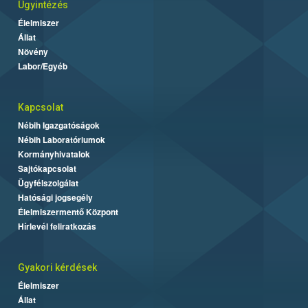
Ügyintézés
Élelmiszer
Állat
Növény
Labor/Egyéb
Kapcsolat
Nébih Igazgatóságok
Nébih Laboratóriumok
Kormányhivatalok
Sajtókapcsolat
Ügyfélszolgálat
Hatósági jogsegély
Élelmiszermentő Központ
Hírlevél feliratkozás
Gyakori kérdések
Élelmiszer
Állat