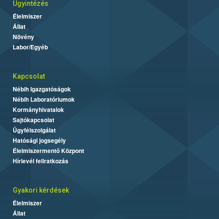
Ügyintézés
Élelmiszer
Állat
Növény
Labor/Egyéb
Kapcsolat
Nébih Igazgatóságok
Nébih Laboratóriumok
Kormányhivatalok
Sajtókapcsolat
Ügyfélszolgálat
Hatósági jogsegély
Élelmiszermentő Központ
Hírlevél feliratkozás
Gyakori kérdések
Élelmiszer
Állat