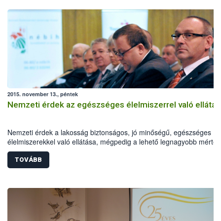
2015. november 13., péntek
Nemzeti érdek az egészséges élelmiszerrel való ellátás
Nemzeti érdek a lakosság biztonságos, jó minőségű, egészséges
élelmiszerekkel való ellátása, mégpedig a lehető legnagyobb mérté
hazai forrásból - mondta a Földművelésügyi Minisztérium (FM)
élelmiszerlánc-felügyeletért felelős államtitkára pénteken a Magyar
TOVÁBB
Állatorvosok Világszervezete és a Magyar Országos Állatorvos
Egyesület (MOÁE) által szervezett szakmai konferencián.