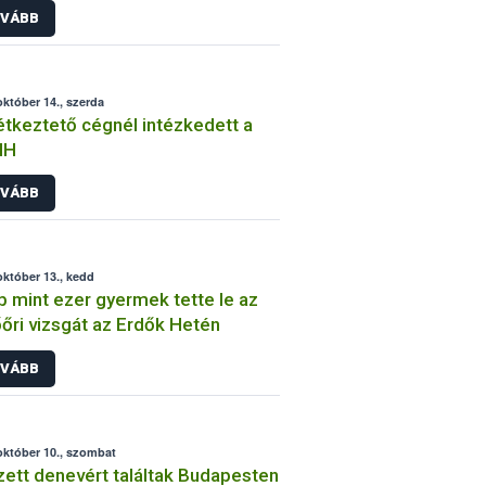
VÁBB
október 14., szerda
tkeztető cégnél intézkedett a
IH
VÁBB
október 13., kedd
 mint ezer gyermek tette le az
őri vizsgát az Erdők Hetén
VÁBB
október 10., szombat
ett denevért találtak Budapesten