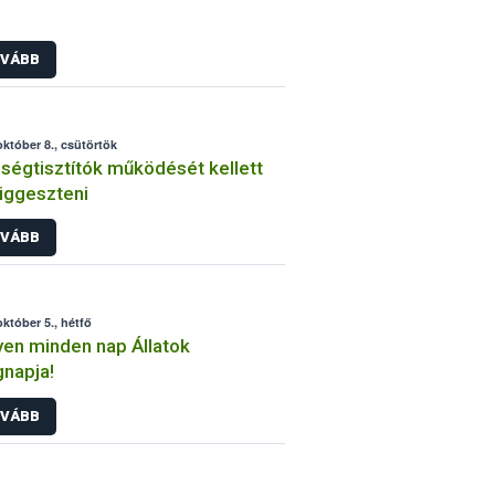
VÁBB
október 8., csütörtök
ségtisztítók működését kellett
üggeszteni
VÁBB
október 5., hétfő
en minden nap Állatok
gnapja!
VÁBB