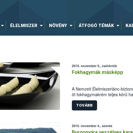
ÉLELMISZER
NÖVÉNY
ÁTFOGÓ TÉMÁK
KA
2015. november 5., csütörtök
Fokhagymák másképp
A Nemzeti Élelmiszerlánc-bizton
öt fokhagymakrém teljes körű hat
Szupermenta terméktesztje során
paramétereken túl a jelölésekre i
TOVÁBB
munkatársai.
2015. november 4., szerda
Burgonyára veszélyes karan