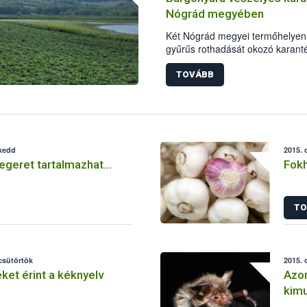
Nógrád megyében
Két Nógrád megyei termőhelyen 
gyűrűs rothadását okozó karantén
hatóság elrendelte a fertőzött t
növény-egészségügyi zárlat kiter
TOVÁBB
elterjedésének megakadályozása
növény-egészségügyi szempontbó
 kedd
2015. 
geret tartalmazhat…
Fok
TO
 csütörtök
2015. 
et érint a kéknyelv
Azon
kimu