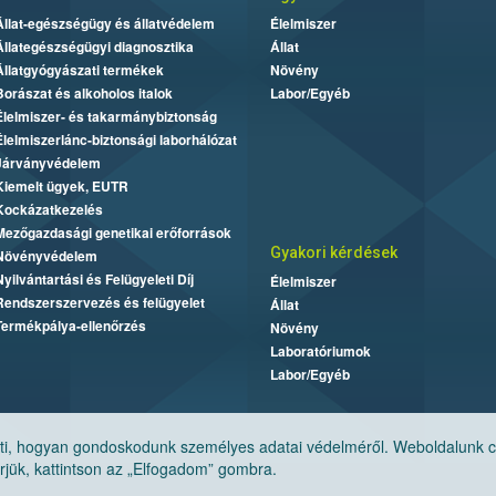
Állat-egészségügy és állatvédelem
Élelmiszer
Állategészségügyi diagnosztika
Állat
Állatgyógyászati termékek
Növény
Borászat és alkoholos italok
Labor/Egyéb
Élelmiszer- és takarmánybiztonság
Élelmiszerlánc-biztonsági laborhálózat
Járványvédelem
Kiemelt ügyek, EUTR
Kockázatkezelés
Mezőgazdasági genetikai erőforrások
Gyakori kérdések
Növényvédelem
Nyilvántartási és Felügyeleti Díj
Élelmiszer
Rendszerszervezés és felügyelet
Állat
Termékpálya-ellenőrzés
Növény
Laboratóriumok
Labor/Egyéb
, hogyan gondoskodunk személyes adatai védelméről. Weboldalunk cook
jük, kattintson az „Elfogadom” gombra.