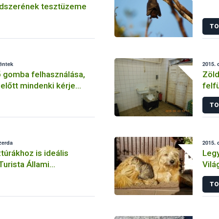
ndszerének tesztüzeme
TO
péntek
2015. 
 gomba felhasználása,
Zöld
előtt mindenki kérje
felf
izsgálatát!
TO
zerda
2015. 
túrákhoz is ideális
Legy
urista Állami
Vilá
TO