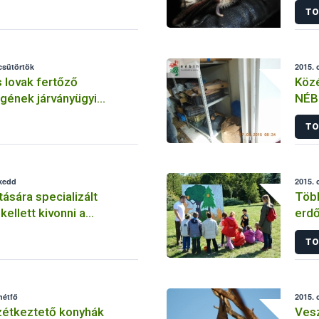
TO
 csütörtök
2015. 
 lovak fertőző
Közé
gének járványügyi
NÉB
– 2015. október
TO
 kedd
2015. 
ítására specializált
Több
ellett kivonni a
erdő
TO
hétfő
2015. 
özétkeztető konyhák
Vesz