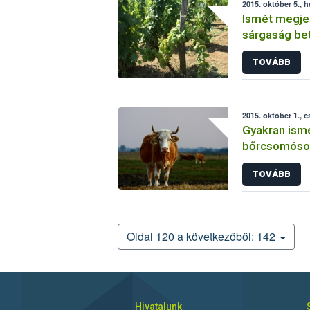
2015. október 5., h
Ismét megjel
sárgaság be
TOVÁBB
2015. október 1., 
Gyakran ismé
bőrcsomóso
TOVÁBB
— 
Oldal 120 a következőből: 142
Hivatalunk