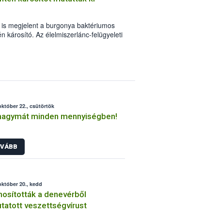
is megjelent a burgonya baktériumos
 károsító. Az élelmiszerlánc-felügyeleti
ételek megsemmisítését, valamint a
jesztését a területre. A betegség
 érdekében fontos, hogy ne ültessünk
l ellenőrizetlen burgonyát!
október 22., csütörtök
hagymát minden mennyiségben!
VÁBB
október 20., kedd
osították a denevérből
tatott veszettségvírust