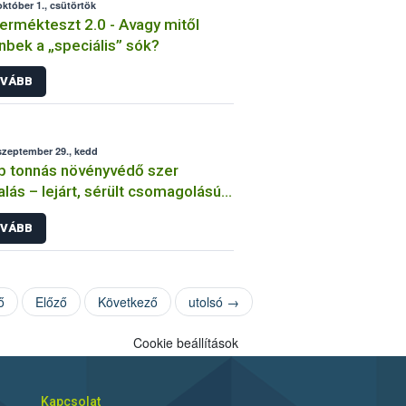
október 1., csütörtök
ermékteszt 2.0 - Avagy mitől
nbek a „speciális” sók?
VÁBB
szeptember 29., kedd
 tonnás növényvédő szer
alás – lejárt, sérült csomagolású
ngedély nélküli termékek is
VÁBB
dtak
ő
Előző
Következő
utolsó →
Cookie beállítások
Kapcsolat