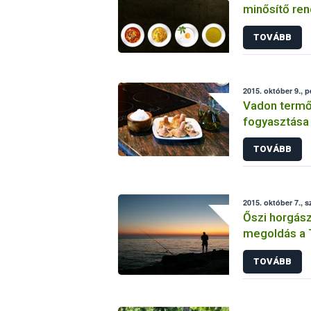
minősítő re
TOVÁBB
2015. október 9., 
Vadon termő
fogyasztása 
szakellenőr v
TOVÁBB
2015. október 7., s
Őszi horgász
megoldás a T
Horgászjegy
TOVÁBB