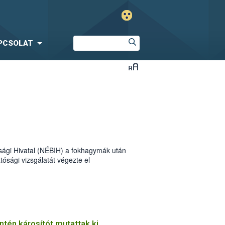
PCSOLAT
sági Hivatal (NÉBIH) a fokhagymák után
ósági vizsgálatát végezte el
. A minőségi és biztonsági
s külön figyelmet fordítottak a hivatal
tén károsítót mutattak ki