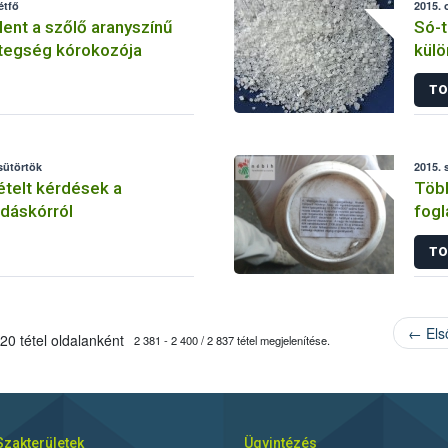
étfő
2015. 
ent a szőlő aranyszínű
Só-t
tegség kórokozója
külö
TO
csütörtök
2015. 
telt kérdések a
Több
dáskórról
fogl
és e
TO
aka
← Els
20 tétel oldalanként
2 381 - 2 400 / 2 837 tétel megjelenítése.
Szakterületek
Ügyintézés