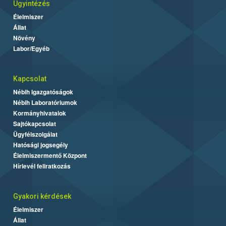
Ügyintézés
Élelmiszer
Állat
Növény
Labor/Egyéb
Kapcsolat
Nébih Igazgatóságok
Nébih Laboratóriumok
Kormányhivatalok
Sajtókapcsolat
Ügyfélszolgálat
Hatósági jogsegély
Élelmiszermentő Központ
Hírlevél feliratkozás
Gyakori kérdések
Élelmiszer
Állat