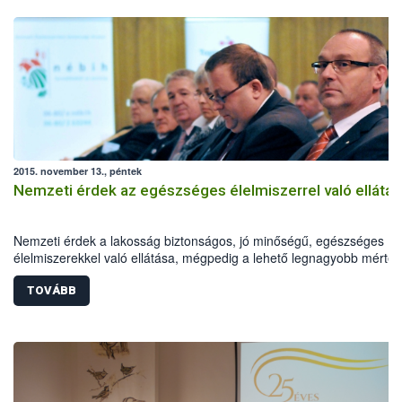
2015. november 13., péntek
Nemzeti érdek az egészséges élelmiszerrel való ellátás
Nemzeti érdek a lakosság biztonságos, jó minőségű, egészséges
élelmiszerekkel való ellátása, mégpedig a lehető legnagyobb mérté
hazai forrásból - mondta a Földművelésügyi Minisztérium (FM)
élelmiszerlánc-felügyeletért felelős államtitkára pénteken a Magyar
TOVÁBB
Állatorvosok Világszervezete és a Magyar Országos Állatorvos
Egyesület (MOÁE) által szervezett szakmai konferencián.