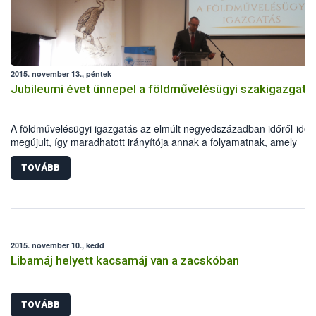
2015. november 13., péntek
Jubileumi évet ünnepel a földművelésügyi szakigazgatá
A földművelésügyi igazgatás az elmúlt negyedszázadban időről-időr
megújult, így maradhatott irányítója annak a folyamatnak, amely
reményeim szerint egy erősebb, saját jövőjében bízni és érte tenni t
magyar vidék felé vezet – fogalmazott Zsigó Róbert a földművelésüg
TOVÁBB
hivatalok fennállásának 25 évéről megemlékező jubileumi
rendezvényen.
2015. november 10., kedd
Libamáj helyett kacsamáj van a zacskóban
TOVÁBB