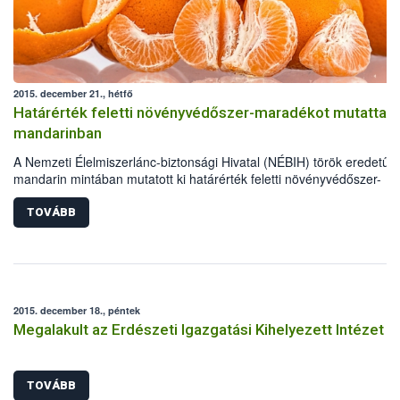
2015. december 21., hétfő
Határérték feletti növényvédőszer-maradékot mutattak ki
mandarinban
A Nemzeti Élelmiszerlánc-biztonsági Hivatal (NÉBIH) török eredetű
mandarin mintában mutatott ki határérték feletti növényvédőszer-
maradékot. Az ügyben a hatóság eljárást indított, mely jelenleg is
folyamatban van.
TOVÁBB
2015. december 18., péntek
Megalakult az Erdészeti Igazgatási Kihelyezett Intézet
TOVÁBB