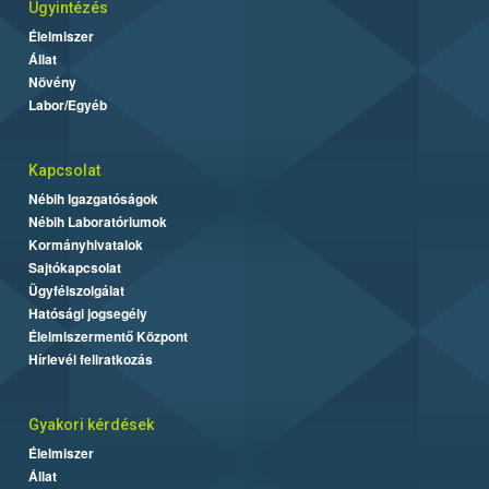
Ügyintézés
Élelmiszer
Állat
Növény
Labor/Egyéb
Kapcsolat
Nébih Igazgatóságok
Nébih Laboratóriumok
Kormányhivatalok
Sajtókapcsolat
Ügyfélszolgálat
Hatósági jogsegély
Élelmiszermentő Központ
Hírlevél feliratkozás
Gyakori kérdések
Élelmiszer
Állat