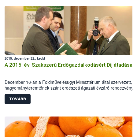
2015. december 22., kedd
A 2015. évi Szakszerű Erdőgazdálkodásért Díj átadása
December 16-án a Földművelésügyi Minisztérium által szervezett,
hagyományteremtőnek szánt erdészeti ágazati évzáró rendezvény
keretében került sor a „Szakszerű Erdőgazdálkodásért Díj” átadásár
TOVÁBB