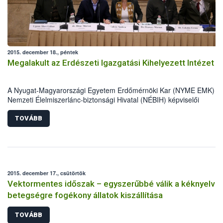
2015. december 18., péntek
Megalakult az Erdészeti Igazgatási Kihelyezett Intézet
A Nyugat-Magyarországi Egyetem Erdőmérnöki Kar (NYME EMK) és
Nemzeti Élelmiszerlánc-biztonsági Hivatal (NÉBIH) képviselői
ünnepélyes keretek között aláírták azt az együttműködési
megállapodást, mely révén sor kerülhetett az Erdészeti Igazgatási
TOVÁBB
Kihelyezett Intézet (EIKI) alapkövének szimbolikus „letételére”.
2015. december 17., csütörtök
Vektormentes időszak – egyszerűbbé válik a kéknyelv
betegségre fogékony állatok kiszállítása
TOVÁBB