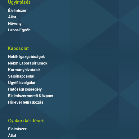
Ügyintézés
Élelmiszer
Állat
Növény
Labor/Egyéb
Kapcsolat
Nébih Igazgatóságok
Nébih Laboratóriumok
Kormányhivatalok
Sajtókapcsolat
Ügyfélszolgálat
Hatósági jogsegély
Élelmiszermentő Központ
Hírlevél feliratkozás
Gyakori kérdések
Élelmiszer
Állat