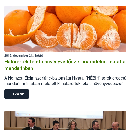
2015. december 21., hétfő
Határérték feletti növényvédőszer-maradékot mutattak ki
mandarinban
A Nemzeti Élelmiszerlánc-biztonsági Hivatal (NÉBIH) török eredetű
mandarin mintában mutatott ki határérték feletti növényvédőszer-
maradékot. Az ügyben a hatóság eljárást indított, mely jelenleg is
folyamatban van.
TOVÁBB