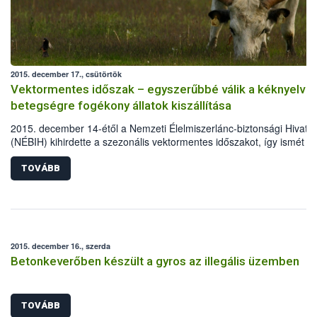
2015. december 17., csütörtök
Vektormentes időszak – egyszerűbbé válik a kéknyelv
betegségre fogékony állatok kiszállítása
2015. december 14-étől a Nemzeti Élelmiszerlánc-biztonsági Hivatal
(NÉBIH) kihirdette a szezonális vektormentes időszakot, így ismét
lehetővé vált a kéknyelv betegségre fogékony állatok előzetes védőo
nélkül történő kiszállítása Magyarországról az alacsonyabb kockáza
TOVÁBB
vagy mentes területekre. A rendelkezés a továbbtartás céljából tört
állatszállításokra vonatkozik és hazánk teljes területére érvényes.
2015. december 16., szerda
Betonkeverőben készült a gyros az illegális üzemben
TOVÁBB