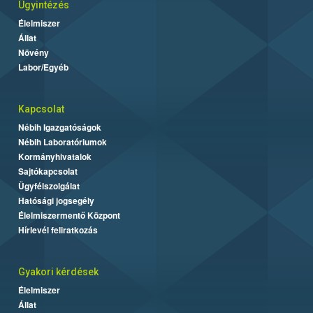
Ügyintézés
Élelmiszer
Állat
Növény
Labor/Egyéb
Kapcsolat
Nébih Igazgatóságok
Nébih Laboratóriumok
Kormányhivatalok
Sajtókapcsolat
Ügyfélszolgálat
Hatósági jogsegély
Élelmiszermentő Központ
Hírlevél feliratkozás
Gyakori kérdések
Élelmiszer
Állat