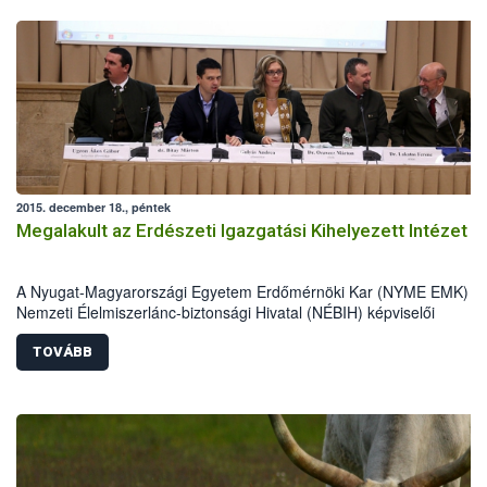
2015. december 18., péntek
Megalakult az Erdészeti Igazgatási Kihelyezett Intézet
A Nyugat-Magyarországi Egyetem Erdőmérnöki Kar (NYME EMK) és
Nemzeti Élelmiszerlánc-biztonsági Hivatal (NÉBIH) képviselői
ünnepélyes keretek között aláírták azt az együttműködési
megállapodást, mely révén sor kerülhetett az Erdészeti Igazgatási
TOVÁBB
Kihelyezett Intézet (EIKI) alapkövének szimbolikus „letételére”.