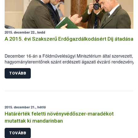
2015. december 22., kedd
A 2015. évi Szakszerű Erdőgazdálkodásért Díj átadása
December 16-án a Földművelésügyi Minisztérium által szervezett,
hagyományteremtőnek szánt erdészeti ágazati évzáró rendezvény
keretében került sor a „Szakszerű Erdőgazdálkodásért Díj” átadásár
TOVÁBB
2015. december 21., hétfő
Határérték feletti növényvédőszer-maradékot
mutattak ki mandarinban
TOVÁBB