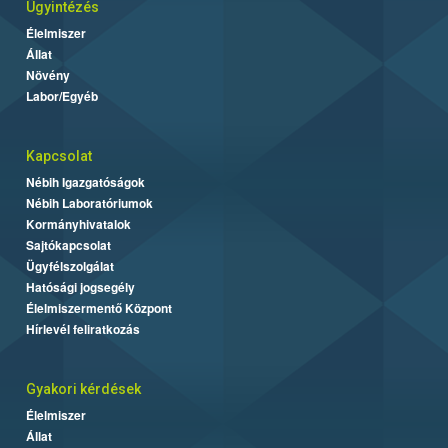
Ügyintézés
Élelmiszer
Állat
Növény
Labor/Egyéb
Kapcsolat
Nébih Igazgatóságok
Nébih Laboratóriumok
Kormányhivatalok
Sajtókapcsolat
Ügyfélszolgálat
Hatósági jogsegély
Élelmiszermentő Központ
Hírlevél feliratkozás
Gyakori kérdések
Élelmiszer
Állat