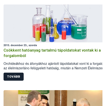
2015. december 23., szerda
Csökkent hatóanyag tartalmú tápoldatokat vontak ki a
forgalomból
Orchideákhoz és áfonyákhoz ajánlott tápoldatokat vont ki a forgalom
az élelmiszerlánc-felügyeleti hatóság, miután a Nemzeti Élelmiszerlá
biztonsági Hivatal (NÉBIH) laboratóriuma megállapította, hogy azok
magnézium tartalma 2% helyett csupán 0,5%. Az alacsony hatóany
TOVÁBB
tartalmú Garri tápoldatok forgalomba hozatalát azonnali hatállyal
megtiltotta a hivatal, a gyártóval szemben pedig hatósági eljárás indu
A felhasználók érdekeinek védelme, valamint a tisztességes
kereskedelmi gyakorlat biztosítása érdekében a NÉBIH a jövőben is
kiemelt figyelmet fordít a termésnövelő anyagok minőségi
megfelelőségének ellenőrzésére.