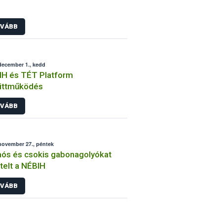
VÁBB
december 1., kedd
IH és TÉT Platform
üttműködés
VÁBB
november 27., péntek
ós és csokis gabonagolyókat
telt a NÉBIH
VÁBB