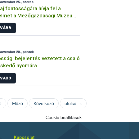
november 25., szerda
laj fontosságára hívja fel a
yelmet a Mezőgazdasági Múzeum
zaki kiállítása
VÁBB
november 20., péntek
ssági bejelentés vezetett a csaló
eskedő nyomára
VÁBB
ő
Előző
Következő
utolsó →
Cookie beállítások
Kapcsolat