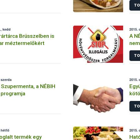
TO
., kedd
2015. 
ártárca Brüsszelben is
A NÉ
yar méztermelőkért
nem
szer
TO
felh
 szerda
2015. 
a Szupermenta, a NÉBIH
Egy
 programja
kötött a Kaposvá
NÉB
TO
 hétfő
2015. 
foglalt termék egy
Ható