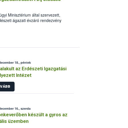
ésnövelő anyagok minőségi
.
i Minisztérium által szervezett,
észeti ágazati évzáró rendezvény
rű Erdőgazdálkodásért Díj” átadására.
december 18., péntek
lakult az Erdészeti Igazgatási
lyezett Intézet
VÁBB
december 16., szerda
nkeverőben készült a gyros az
gális üzemben