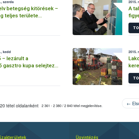
, szerda
2015. 
lv betegség kitörések –
A ta
 teljes területe
fig
 vált
idős
TO
., kedd
2015. 
– lezárult a
Lako
 gasztro kupa selejtező
ker
 szakasza
TO
← Els
20 tétel oldalanként
2 361 - 2 380 / 2 840 tétel megjelenítése.
Szakterületek
Ügyintézés