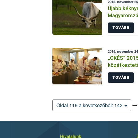
2015. november 25.
Újabb kéknye
Magyarország
védőkörzetté
TOVÁBB
2015. november 24
„OKÉS” 2015 
közétkeztető
és elődöntő
TOVÁBB
— 
Oldal 119 a következőből: 142
Hivatalunk