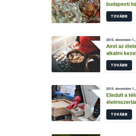
budapesti h
TOVÁBB
2015. december 1.
Amit az élel
alkalmi kezel
tárolásáról é
TOVÁBB
érdemes
2015. december 1.
Elindult a té
élelmiszerlá
TOVÁBB