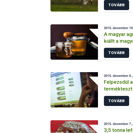
TOVÁBB
kiszállítása
2015. december 15
A magyar agr
kiállt a mag
TOVÁBB
2015. december 9.,
Felpezsdül 
termékteszt
TOVÁBB
2015. december 7.,
3,5 tonna le