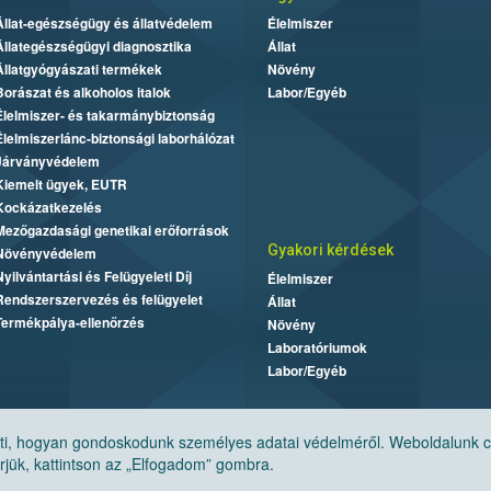
Állat-egészségügy és állatvédelem
Élelmiszer
Állategészségügyi diagnosztika
Állat
Állatgyógyászati termékek
Növény
Borászat és alkoholos italok
Labor/Egyéb
Élelmiszer- és takarmánybiztonság
Élelmiszerlánc-biztonsági laborhálózat
Járványvédelem
Kiemelt ügyek, EUTR
Kockázatkezelés
Mezőgazdasági genetikai erőforrások
Gyakori kérdések
Növényvédelem
Nyilvántartási és Felügyeleti Díj
Élelmiszer
Rendszerszervezés és felügyelet
Állat
Termékpálya-ellenőrzés
Növény
Laboratóriumok
Labor/Egyéb
, hogyan gondoskodunk személyes adatai védelméről. Weboldalunk cook
jük, kattintson az „Elfogadom” gombra.