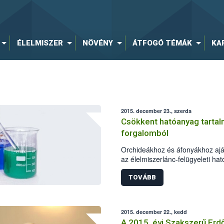
ÉLELMISZER
NÖVÉNY
ÁTFOGÓ TÉMÁK
KA
2015. december 23., szerda
Csökkent hatóanyag tartalm
forgalomból
Orchideákhoz és áfonyákhoz aján
az élelmiszerlánc-felügyeleti ha
biztonsági Hivatal (NÉBIH) labo
magnézium tartalma 2% helyett
TOVÁBB
tartalmú Garri tápoldatok forgal
megtiltotta a hivatal, a gyártóva
A felhasználók érdekeinek védel
2015. december 22., kedd
kereskedelmi gyakorlat biztosít
A 2015. évi Szakszerű Erd