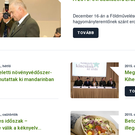
kiemelt figyelmet fordít a term
megfelelőségének ellenőrzésére
December 16-án a Földművelésügy
hagyományteremtőnek szánt erd
keretében került sor a „Szaksze
TOVÁBB
, hétfő
2015. 
eletti növényvédőszer-
Mega
aradékot mutattak ki mandarinban
Kihe
TO
, csütörtök
2015. 
s időszak –
Beto
válik a kéknyelv
ille
fogékony állatok