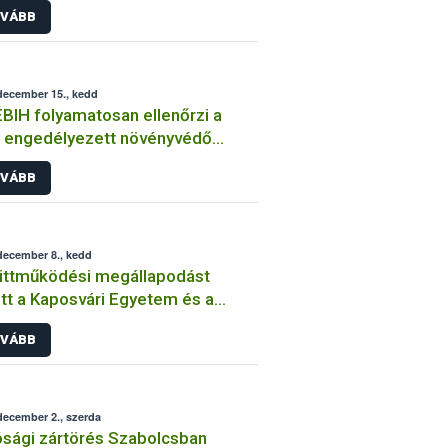
VÁBB
december 15., kedd
BIH folyamatosan ellenőrzi a
 engedélyezett növényvédő
ek forgalmazását és
VÁBB
asználását
december 8., kedd
üttműködési megállapodást
ri Egyetem és a
IH
VÁBB
december 2., szerda
sági zártörés Szabolcsban