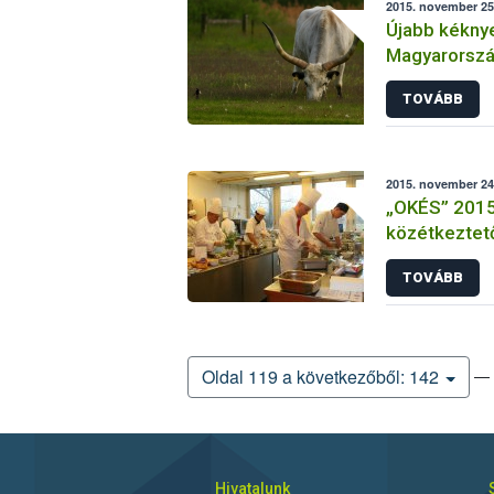
2015. november 25.
Újabb kéknye
Magyarország
védőkörzetté
TOVÁBB
2015. november 24
„OKÉS” 2015 
közétkeztető
és elődöntő
TOVÁBB
— 
Oldal 119 a következőből: 142
Hivatalunk