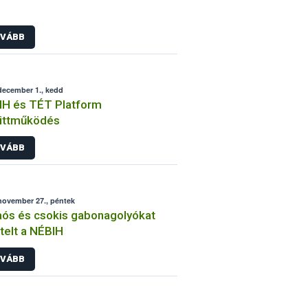
VÁBB
december 1., kedd
IH és TÉT Platform
üttműködés
VÁBB
november 27., péntek
ós és csokis gabonagolyókat
telt a NÉBIH
VÁBB