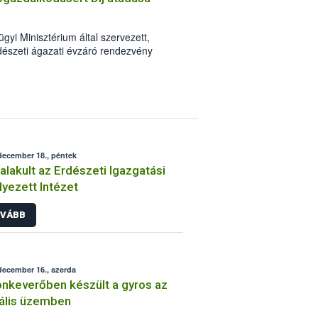
ésnövelő anyagok minőségi
.
i Minisztérium által szervezett,
észeti ágazati évzáró rendezvény
rű Erdőgazdálkodásért Díj” átadására.
december 18., péntek
lakult az Erdészeti Igazgatási
lyezett Intézet
VÁBB
december 16., szerda
nkeverőben készült a gyros az
gális üzemben