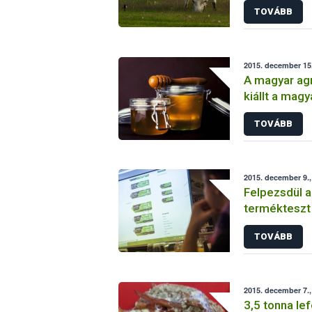
TOVÁBB
kiszállítása
2015. december 15
A magyar agr
kiállt a mag
TOVÁBB
2015. december 9.,
Felpezsdül 
termékteszt
TOVÁBB
2015. december 7.,
3,5 tonna le