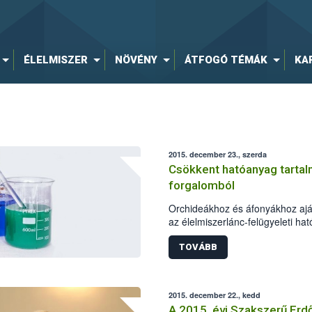
ÉLELMISZER
NÖVÉNY
ÁTFOGÓ TÉMÁK
KA
2015. december 23., szerda
Csökkent hatóanyag tartalm
forgalomból
Orchideákhoz és áfonyákhoz aján
az élelmiszerlánc-felügyeleti ha
biztonsági Hivatal (NÉBIH) labo
magnézium tartalma 2% helyett
TOVÁBB
tartalmú Garri tápoldatok forgal
megtiltotta a hivatal, a gyártóva
A felhasználók érdekeinek védel
2015. december 22., kedd
kereskedelmi gyakorlat biztosít
A 2015. évi Szakszerű Erd