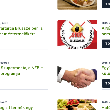
TO
., kedd
2015. 
ártárca Brüsszelben is
A NÉ
yar méztermelőkért
nem
szer
TO
felh
 szerda
2015. 
a Szupermenta, a NÉBIH
Egy
 programja
kötött a Kaposvá
NÉB
TO
 hétfő
2015. 
foglalt termék egy
Ható