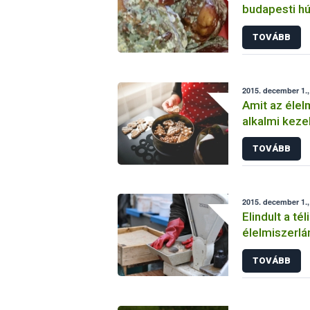
budapesti h
TOVÁBB
2015. december 1.
Amit az élel
alkalmi kezel
tárolásáról é
TOVÁBB
érdemes
2015. december 1.
Elindult a té
élelmiszerlá
TOVÁBB