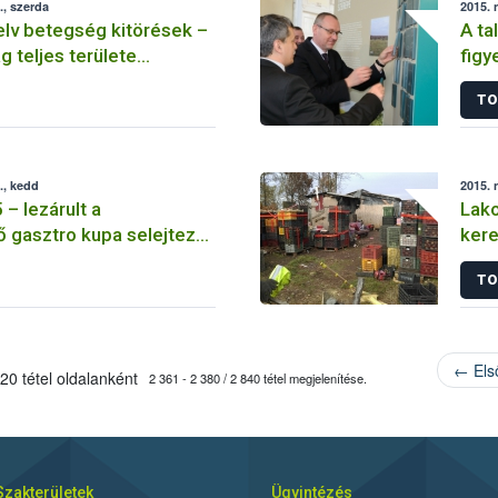
, szerda
2015. 
lv betegség kitörések –
A ta
 teljes területe
fig
 vált
idős
TO
., kedd
2015. 
– lezárult a
Lako
 gasztro kupa selejtező
ker
 szakasza
TO
← Els
20 tétel oldalanként
2 361 - 2 380 / 2 840 tétel megjelenítése.
Szakterületek
Ügyintézés