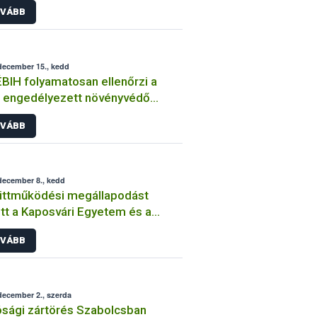
VÁBB
december 15., kedd
BIH folyamatosan ellenőrzi a
 engedélyezett növényvédő
ek forgalmazását és
VÁBB
asználását
december 8., kedd
üttműködési megállapodást
ri Egyetem és a
IH
VÁBB
december 2., szerda
sági zártörés Szabolcsban