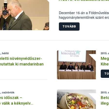
kiemelt figyelmet fordít a term
megfelelőségének ellenőrzésére
December 16-án a Földművelésügy
hagyományteremtőnek szánt erd
keretében került sor a „Szaksze
TOVÁBB
, hétfő
2015. 
eletti növényvédőszer-
Mega
aradékot mutattak ki mandarinban
Kihe
TO
, csütörtök
2015. 
s időszak –
Beto
válik a kéknyelv
ille
fogékony állatok