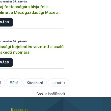
november 25., szerda
laj fontosságára hívja fel a
yelmet a Mezőgazdasági Múzeum
zaki kiállítása
VÁBB
november 20., péntek
ssági bejelentés vezetett a csaló
eskedő nyomára
VÁBB
ő
Előző
Következő
utolsó →
Cookie beállítások
Kapcsolat