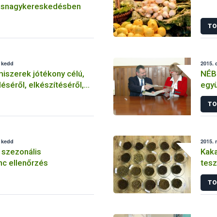
úsnagykereskedésben
TO
, kedd
2015. 
miszerek jótékony célú,
NÉB
éséről, elkészítéséről,
egy
s felszolgálásáról tudni
TO
, kedd
2015. 
li szezonális
Kaka
nc ellenőrzés
tesz
TO