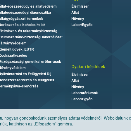
Állat-egészségügy és állatvédelem
Élelmiszer
Állategészségügyi diagnosztika
Állat
Állatgyógyászati termékek
Növény
Borászat és alkoholos italok
Labor/Egyéb
Élelmiszer- és takarmánybiztonság
Élelmiszerlánc-biztonsági laborhálózat
Járványvédelem
Kiemelt ügyek, EUTR
Kockázatkezelés
Mezőgazdasági genetikai erőforrások
Gyakori kérdések
Növényvédelem
Nyilvántartási és Felügyeleti Díj
Élelmiszer
Rendszerszervezés és felügyelet
Állat
Termékpálya-ellenőrzés
Növény
Laboratóriumok
Labor/Egyéb
, hogyan gondoskodunk személyes adatai védelméről. Weboldalunk cook
jük, kattintson az „Elfogadom” gombra.