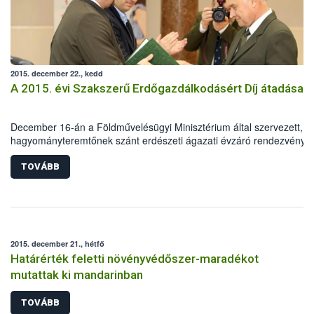
2015. december 22., kedd
A 2015. évi Szakszerű Erdőgazdálkodásért Díj átadása
December 16-án a Földművelésügyi Minisztérium által szervezett,
hagyományteremtőnek szánt erdészeti ágazati évzáró rendezvény
keretében került sor a „Szakszerű Erdőgazdálkodásért Díj” átadásár
TOVÁBB
2015. december 21., hétfő
Határérték feletti növényvédőszer-maradékot
mutattak ki mandarinban
TOVÁBB