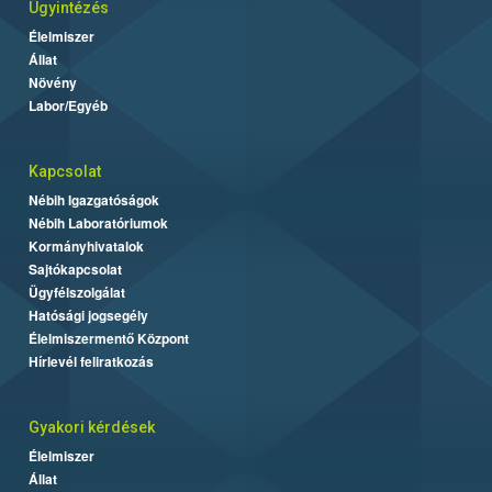
Ügyintézés
Élelmiszer
Állat
Növény
Labor/Egyéb
Kapcsolat
Nébih Igazgatóságok
Nébih Laboratóriumok
Kormányhivatalok
Sajtókapcsolat
Ügyfélszolgálat
Hatósági jogsegély
Élelmiszermentő Központ
Hírlevél feliratkozás
Gyakori kérdések
Élelmiszer
Állat