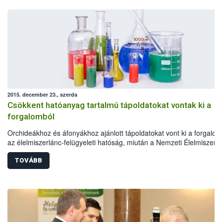
2015. december 23., szerda
Csökkent hatóanyag tartalmú tápoldatokat vontak ki a
forgalomból
Orchideákhoz és áfonyákhoz ajánlott tápoldatokat vont ki a forgalom
az élelmiszerlánc-felügyeleti hatóság, miután a Nemzeti Élelmiszerlá
biztonsági Hivatal (NÉBIH) laboratóriuma megállapította, hogy azok
magnézium tartalma 2% helyett csupán 0,5%. Az alacsony hatóany
TOVÁBB
tartalmú Garri tápoldatok forgalomba hozatalát azonnali hatállyal
megtiltotta a hivatal, a gyártóval szemben pedig hatósági eljárás indu
A felhasználók érdekeinek védelme, valamint a tisztességes
kereskedelmi gyakorlat biztosítása érdekében a NÉBIH a jövőben is
kiemelt figyelmet fordít a termésnövelő anyagok minőségi
megfelelőségének ellenőrzésére.