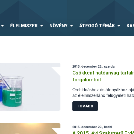
ÉLELMISZER
NÖVÉNY
ÁTFOGÓ TÉMÁK
KA
2015. december 23., szerda
Csökkent hatóanyag tartalm
forgalomból
Orchideákhoz és áfonyákhoz aján
az élelmiszerlánc-felügyeleti ha
biztonsági Hivatal (NÉBIH) labo
magnézium tartalma 2% helyett
TOVÁBB
tartalmú Garri tápoldatok forgal
megtiltotta a hivatal, a gyártóva
A felhasználók érdekeinek védel
2015. december 22., kedd
kereskedelmi gyakorlat biztosít
A 2015. évi Szakszerű Erd