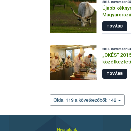
2015. november 25.
Újabb kéknye
Magyarország
védőkörzetté
TOVÁBB
2015. november 24
„OKÉS” 2015 
közétkeztető
és elődöntő
TOVÁBB
— 
Oldal 119 a következőből: 142
Hivatalunk