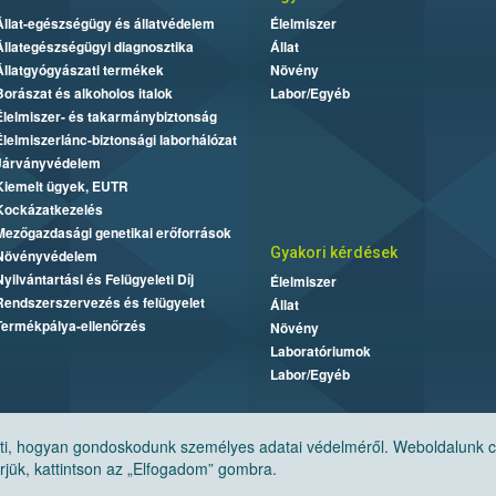
Állat-egészségügy és állatvédelem
Élelmiszer
Állategészségügyi diagnosztika
Állat
Állatgyógyászati termékek
Növény
Borászat és alkoholos italok
Labor/Egyéb
Élelmiszer- és takarmánybiztonság
Élelmiszerlánc-biztonsági laborhálózat
Járványvédelem
Kiemelt ügyek, EUTR
Kockázatkezelés
Mezőgazdasági genetikai erőforrások
Gyakori kérdések
Növényvédelem
Nyilvántartási és Felügyeleti Díj
Élelmiszer
Rendszerszervezés és felügyelet
Állat
Termékpálya-ellenőrzés
Növény
Laboratóriumok
Labor/Egyéb
, hogyan gondoskodunk személyes adatai védelméről. Weboldalunk cook
jük, kattintson az „Elfogadom” gombra.