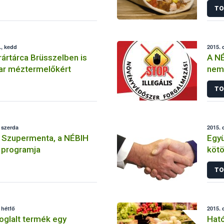
TO
., kedd
2015. 
ártárca Brüsszelben is
A NÉ
yar méztermelőkért
nem
szer
TO
felh
 szerda
2015. 
a Szupermenta, a NÉBIH
Egy
 programja
kötött a Kaposvá
NÉB
TO
 hétfő
2015. 
foglalt termék egy
Ható