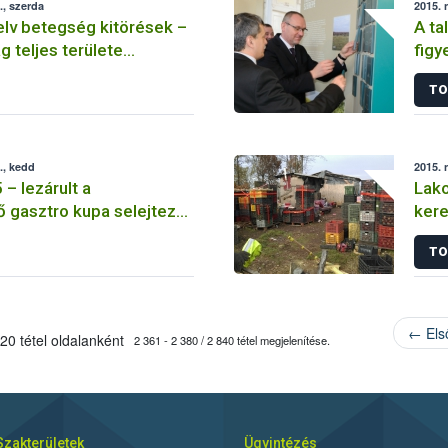
, szerda
2015. 
lv betegség kitörések –
A ta
 teljes területe
fig
 vált
idős
TO
., kedd
2015. 
– lezárult a
Lako
 gasztro kupa selejtező
ker
 szakasza
TO
← Els
20 tétel oldalanként
2 361 - 2 380 / 2 840 tétel megjelenítése.
Szakterületek
Ügyintézés