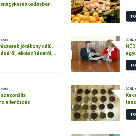
úsnagykereskedésben
TO
, kedd
2015. 
miszerek jótékony célú,
NÉB
éséről, elkészítéséről,
egy
s felszolgálásáról tudni
TO
, kedd
2015. 
li szezonális
Kaka
nc ellenőrzés
tesz
TO