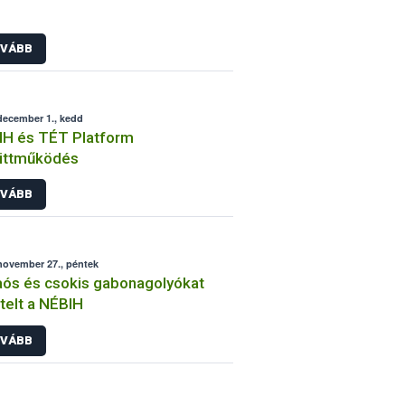
VÁBB
december 1., kedd
IH és TÉT Platform
üttműködés
VÁBB
november 27., péntek
ós és csokis gabonagolyókat
telt a NÉBIH
VÁBB