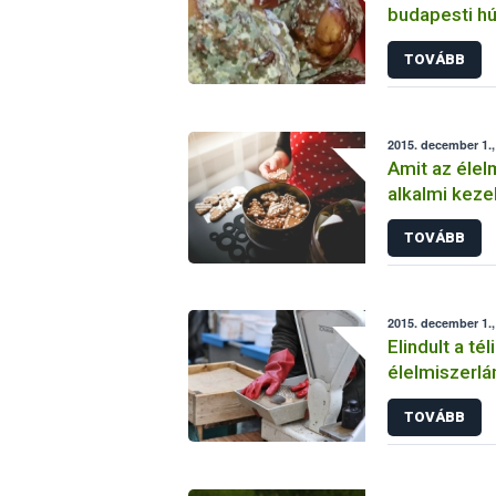
budapesti h
TOVÁBB
2015. december 1.
Amit az élel
alkalmi kezel
tárolásáról é
TOVÁBB
érdemes
2015. december 1.
Elindult a té
élelmiszerlá
TOVÁBB