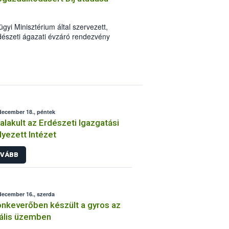
ésnövelő anyagok minőségi
.
i Minisztérium által szervezett,
észeti ágazati évzáró rendezvény
rű Erdőgazdálkodásért Díj” átadására.
december 18., péntek
lakult az Erdészeti Igazgatási
lyezett Intézet
VÁBB
december 16., szerda
nkeverőben készült a gyros az
gális üzemben