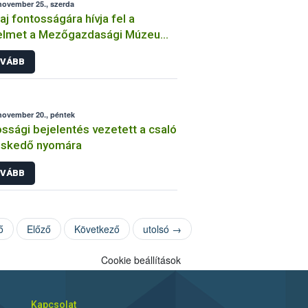
november 25., szerda
laj fontosságára hívja fel a
yelmet a Mezőgazdasági Múzeum
zaki kiállítása
VÁBB
november 20., péntek
ssági bejelentés vezetett a csaló
eskedő nyomára
VÁBB
ő
Előző
Következő
utolsó →
Cookie beállítások
Kapcsolat