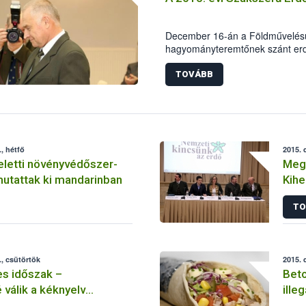
kiemelt figyelmet fordít a term
megfelelőségének ellenőrzésére
December 16-án a Földművelésügy
hagyományteremtőnek szánt erd
keretében került sor a „Szaksze
TOVÁBB
, hétfő
2015. 
eletti növényvédőszer-
Mega
aradékot mutattak ki mandarinban
Kihe
TO
, csütörtök
2015. 
s időszak –
Beto
válik a kéknyelv
ille
fogékony állatok