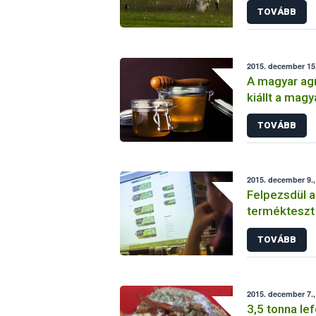
TOVÁBB
kiszállítása
2015. december 15
A magyar agr
kiállt a mag
TOVÁBB
2015. december 9.,
Felpezsdül 
termékteszt
TOVÁBB
2015. december 7.,
3,5 tonna le