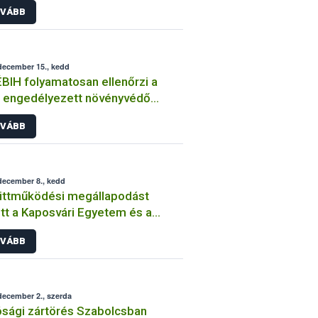
VÁBB
december 15., kedd
BIH folyamatosan ellenőrzi a
 engedélyezett növényvédő
ek forgalmazását és
VÁBB
asználását
december 8., kedd
üttműködési megállapodást
ri Egyetem és a
IH
VÁBB
december 2., szerda
sági zártörés Szabolcsban