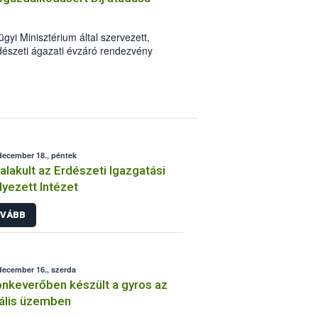
ésnövelő anyagok minőségi
.
i Minisztérium által szervezett,
észeti ágazati évzáró rendezvény
rű Erdőgazdálkodásért Díj” átadására.
december 18., péntek
lakult az Erdészeti Igazgatási
lyezett Intézet
VÁBB
december 16., szerda
nkeverőben készült a gyros az
gális üzemben