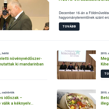
kiemelt figyelmet fordít a term
megfelelőségének ellenőrzésére
December 16-án a Földművelésügy
hagyományteremtőnek szánt erd
keretében került sor a „Szaksze
TOVÁBB
, hétfő
2015. 
eletti növényvédőszer-
Mega
aradékot mutattak ki mandarinban
Kihe
TO
, csütörtök
2015. 
s időszak –
Beto
válik a kéknyelv
ille
fogékony állatok