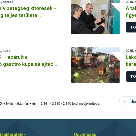
, szerda
2015. 
lv betegség kitörések –
A ta
 teljes területe
fig
 vált
idős
TO
., kedd
2015. 
– lezárult a
Lako
 gasztro kupa selejtező
ker
 szakasza
TO
← Els
20 tétel oldalanként
2 361 - 2 380 / 2 840 tétel megjelenítése.
Szakterületek
Ügyintézés