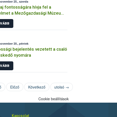
november 25., szerda
laj fontosságára hívja fel a
yelmet a Mezőgazdasági Múzeum
zaki kiállítása
VÁBB
november 20., péntek
ssági bejelentés vezetett a csaló
eskedő nyomára
VÁBB
ő
Előző
Következő
utolsó →
Cookie beállítások
Kapcsolat