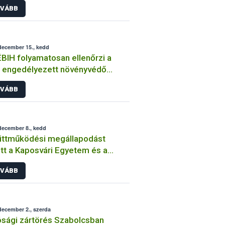
VÁBB
december 15., kedd
BIH folyamatosan ellenőrzi a
 engedélyezett növényvédő
ek forgalmazását és
VÁBB
asználását
december 8., kedd
üttműködési megállapodást
ri Egyetem és a
IH
VÁBB
december 2., szerda
sági zártörés Szabolcsban