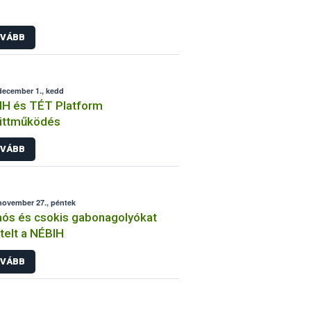
VÁBB
december 1., kedd
IH és TÉT Platform
üttműködés
VÁBB
november 27., péntek
ós és csokis gabonagolyókat
telt a NÉBIH
VÁBB