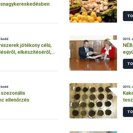
úsnagykereskedésben
TO
, kedd
2015. 
miszerek jótékony célú,
NÉB
éséről, elkészítéséről,
egy
s felszolgálásáról tudni
TO
, kedd
2015. 
li szezonális
Kaka
nc ellenőrzés
tesz
TO