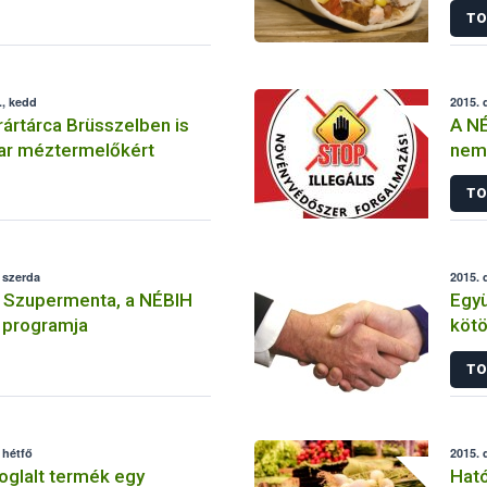
TO
., kedd
2015. 
ártárca Brüsszelben is
A NÉ
yar méztermelőkért
nem
szer
TO
felh
 szerda
2015. 
a Szupermenta, a NÉBIH
Egy
 programja
kötött a Kaposvá
NÉB
TO
 hétfő
2015. 
foglalt termék egy
Ható