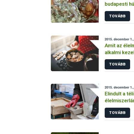
budapesti h
TOVÁBB
2015. december 1.
Amit az élel
alkalmi kezel
tárolásáról é
TOVÁBB
érdemes
2015. december 1.
Elindult a té
élelmiszerlá
TOVÁBB