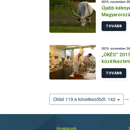
2015. november 25.
Újabb kéknye
Magyarország
védőkörzetté
TOVÁBB
2015. november 24
„OKÉS” 2015 
közétkeztető
és elődöntő
TOVÁBB
— 
Oldal 119 a következőből: 142
Hivatalunk