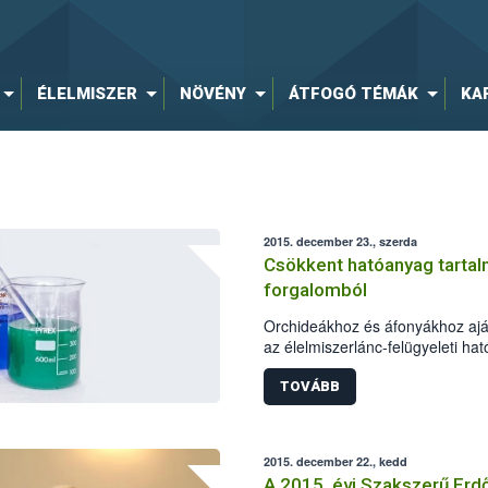
ÉLELMISZER
NÖVÉNY
ÁTFOGÓ TÉMÁK
KA
2015. december 23., szerda
Csökkent hatóanyag tartalm
forgalomból
Orchideákhoz és áfonyákhoz aján
az élelmiszerlánc-felügyeleti ha
biztonsági Hivatal (NÉBIH) labo
magnézium tartalma 2% helyett
TOVÁBB
tartalmú Garri tápoldatok forgal
megtiltotta a hivatal, a gyártóva
A felhasználók érdekeinek védel
2015. december 22., kedd
kereskedelmi gyakorlat biztosít
A 2015. évi Szakszerű Erd