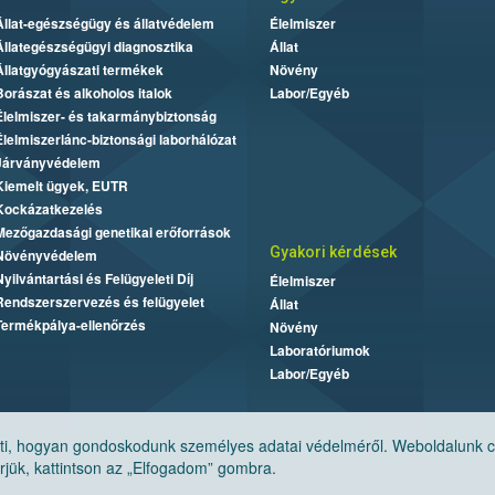
Állat-egészségügy és állatvédelem
Élelmiszer
Állategészségügyi diagnosztika
Állat
Állatgyógyászati termékek
Növény
Borászat és alkoholos italok
Labor/Egyéb
Élelmiszer- és takarmánybiztonság
Élelmiszerlánc-biztonsági laborhálózat
Járványvédelem
Kiemelt ügyek, EUTR
Kockázatkezelés
Mezőgazdasági genetikai erőforrások
Gyakori kérdések
Növényvédelem
Nyilvántartási és Felügyeleti Díj
Élelmiszer
Rendszerszervezés és felügyelet
Állat
Termékpálya-ellenőrzés
Növény
Laboratóriumok
Labor/Egyéb
, hogyan gondoskodunk személyes adatai védelméről. Weboldalunk cook
jük, kattintson az „Elfogadom” gombra.