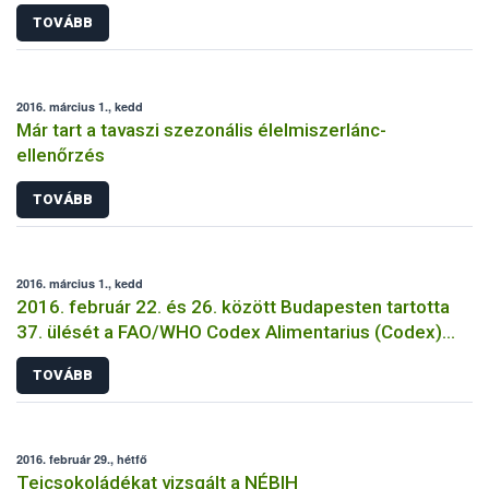
TOVÁBB
2016. március 1., kedd
Már tart a tavaszi szezonális élelmiszerlánc-
ellenőrzés
TOVÁBB
2016. március 1., kedd
2016. február 22. és 26. között Budapesten tartotta
37. ülését a FAO/WHO Codex Alimentarius (Codex)
Analitikai és Mintavételi Módszerek szakbizottsága
TOVÁBB
(CCMAS)
2016. február 29., hétfő
Tejcsokoládékat vizsgált a NÉBIH