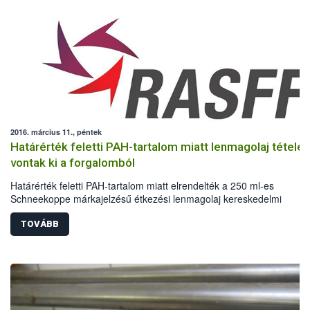
2016. március 11., péntek
Határérték feletti PAH-tartalom miatt lenmagolaj tétele
vontak ki a forgalomból
Határérték feletti PAH-tartalom miatt elrendelték a 250 ml-es
Schneekoppe márkajelzésű étkezési lenmagolaj kereskedelmi
forgalomból történő kivonását. A terméket Magyarországon a Müller
Drogéria Magyarország Bt. forgalmazza. A visszahívás a 12/05/201
TOVÁBB
a 06/08/2016 minőségmegőrzésű idejű termékeket érinti. A kifogásol
tételek az üzletek polcairól már lekerültek, a fogyasztók a megvásáro
termékeket visszavihetik az üzletekbe.