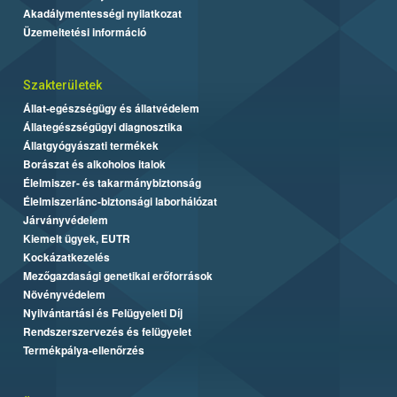
Akadálymentességi nyilatkozat
Üzemeltetési információ
Szakterületek
Állat-egészségügy és állatvédelem
Állategészségügyi diagnosztika
Állatgyógyászati termékek
Borászat és alkoholos italok
Élelmiszer- és takarmánybiztonság
Élelmiszerlánc-biztonsági laborhálózat
Járványvédelem
Kiemelt ügyek, EUTR
Kockázatkezelés
Mezőgazdasági genetikai erőforrások
Növényvédelem
Nyilvántartási és Felügyeleti Díj
Rendszerszervezés és felügyelet
Termékpálya-ellenőrzés