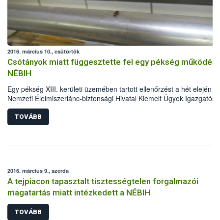
2016. március 10., csütörtök
Csótányok miatt függesztette fel egy pékség működésé
NÉBIH
Egy pékség XIII. kerületi üzemében tartott ellenőrzést a hét elején a
Nemzeti Élelmiszerlánc-biztonsági Hivatal Kiemelt Ügyek Igazgatós
(NÉBIH KÜI). Az egységben csótányok szaladgáltak, valamint
nyomonkövetési és dokumentációs problémák is bőven akadtak. Az
TOVÁBB
ellenőrzés során több mint 3 mázsa alapanyagot, félkész- és
készterméket kellett kivonni a forgalomból.
2016. március 9., szerda
A tejpiacon tapasztalt tisztességtelen forgalmazói
magatartás miatt intézkedett a NÉBIH
TOVÁBB