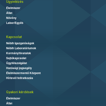
Ügyintézés
Élelmiszer
Állat
Növény
Labor/Egyéb
Kapcsolat
Nébih Igazgatóságok
Nébih Laboratóriumok
Kormányhivatalok
Sajtókapcsolat
Ügyfélszolgálat
Hatósági jogsegély
Élelmiszermentő Központ
Hírlevél feliratkozás
Gyakori kérdések
Élelmiszer
Állat