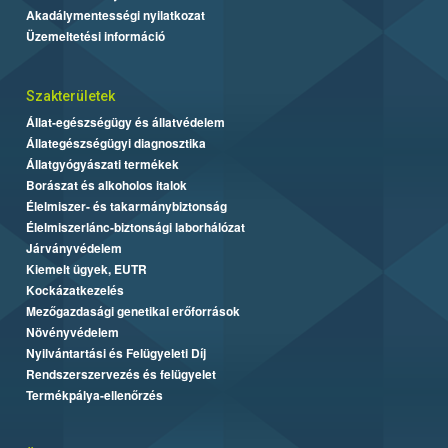
Akadálymentességi nyilatkozat
Üzemeltetési információ
Szakterületek
Állat-egészségügy és állatvédelem
Állategészségügyi diagnosztika
Állatgyógyászati termékek
Borászat és alkoholos italok
Élelmiszer- és takarmánybiztonság
Élelmiszerlánc-biztonsági laborhálózat
Járványvédelem
Kiemelt ügyek, EUTR
Kockázatkezelés
Mezőgazdasági genetikai erőforrások
Növényvédelem
Nyilvántartási és Felügyeleti Díj
Rendszerszervezés és felügyelet
Termékpálya-ellenőrzés