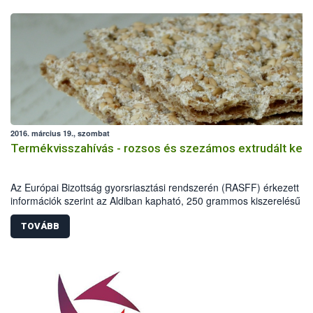
2016. március 19., szombat
Termékvisszahívás - rozsos és szezámos extrudált ken
Az Európai Bizottság gyorsriasztási rendszerén (RASFF) érkezett
információk szerint az Aldiban kapható, 250 grammos kiszerelésű
rozsos és szezámos extrudált kenyér „Ochratoxin A” penészgomba
toxinnal szennyezett.
TOVÁBB