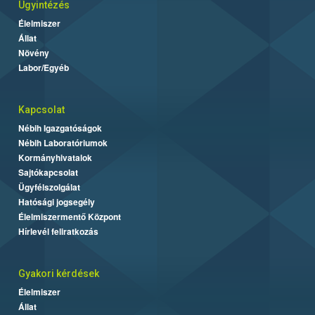
Ügyintézés
Élelmiszer
Állat
Növény
Labor/Egyéb
Kapcsolat
Nébih Igazgatóságok
Nébih Laboratóriumok
Kormányhivatalok
Sajtókapcsolat
Ügyfélszolgálat
Hatósági jogsegély
Élelmiszermentő Központ
Hírlevél feliratkozás
Gyakori kérdések
Élelmiszer
Állat