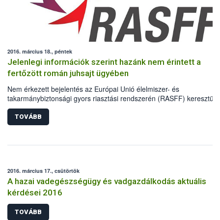
2016. március 18., péntek
Jelenlegi információk szerint hazánk nem érintett a
fertőzött román juhsajt ügyében
Nem érkezett bejelentés az Európai Unió élelmiszer- és
takarmánybiztonsági gyors riasztási rendszerén (RASFF) keresztül 
vonatkozóan, hogy Magyarországon is forgalomba kerültek az E.coli
baktériumfertőzésben érintett román előállítású túró terméktételek.
TOVÁBB
2016. március 17., csütörtök
A hazai vadegészségügy és vadgazdálkodás aktuális
kérdései 2016
TOVÁBB