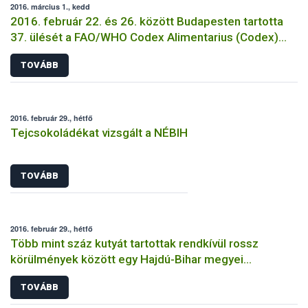
2016. március 1., kedd
2016. február 22. és 26. között Budapesten tartotta
37. ülését a FAO/WHO Codex Alimentarius (Codex)
Analitikai és Mintavételi Módszerek szakbizottsága
TOVÁBB
(CCMAS)
2016. február 29., hétfő
Tejcsokoládékat vizsgált a NÉBIH
TOVÁBB
2016. február 29., hétfő
Több mint száz kutyát tartottak rendkívül rossz
körülmények között egy Hajdú-Bihar megyei
tenyészetben
TOVÁBB